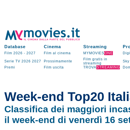
Database
Cinema
Streaming
Pr
Film 2026
-
2027
Film al cinema
MYMOVIES
ONE
Digi
Film gratis in
Serie TV
2026
2027
Prossimamente
Sky
streaming
Premi
Film uscita
TROVA
STREAMING
Dom
Week-end Top20 Itali
Classifica dei maggiori inca
il week-end di venerdì 16 s