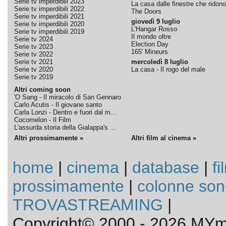
Serie tv imperdibili 2023
La casa dalle finestre che ridono
Serie tv imperdibili 2022
The Doors
Serie tv imperdibili 2021
giovedì 9 luglio
Serie tv imperdibili 2020
L'Hangar Rosso
Serie tv imperdibili 2019
Il mondo oltre
Serie tv 2024
Election Day
Serie tv 2023
165' Mineurs
Serie tv 2022
Serie tv 2021
mercoledì 8 luglio
Serie tv 2020
La casa - Il rogo del male
Serie tv 2019
Altri coming soon
'O Sang - Il miracolo di San Gennaro
Carlo Acutis - Il giovane santo
Carla Lonzi - Dentro e fuori dal m...
Cocomelon - Il Film
L'assurda storia della Gialappa's ...
Altri prossimamente »
Altri film al cinema »
home
|
cinema
|
database
|
fi
prossimamente
|
colonne son
TROVASTREAMING
|
Copyright© 2000 - 2026 MYmo