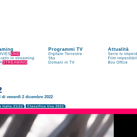
aming
Programmi TV
Attualità
VIES
ONE
Digitale Terrestre
Serie tv imperd
gratis in streaming
Sky
Film imperdibi
A
STREAMING
Domani in TV
Box Office
2
d di venerdì 2 dicembre 2022
a Italia 21/22
Classifica Usa 2022