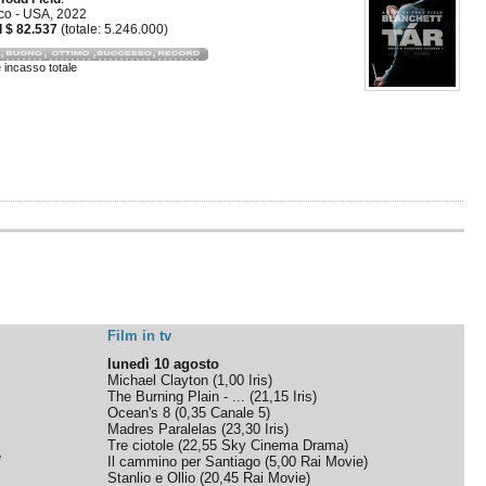
co - USA, 2022
 $ 82.537
(totale: 5.246.000)
e incasso totale
Film in tv
lunedì 10 agosto
Michael Clayton
(
1,00
Iris
)
The Burning Plain - ...
(
21,15
Iris
)
Ocean's 8
(
0,35
Canale 5
)
Madres Paralelas
(
23,30
Iris
)
Tre ciotole
(
22,55
Sky Cinema Drama
)
e
Il cammino per Santiago
(
5,00
Rai Movie
)
Stanlio e Ollio
(
20,45
Rai Movie
)