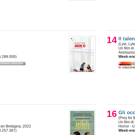
14
Il tale
(Lyle, Lyl
Un film di
Animazio
 5.288.000)
Week-end
In relazion
16
Gli occ
(Prey for 
Un film di
ran Bretagna, 2022
Horror - 
 8.257.367)
Week-end