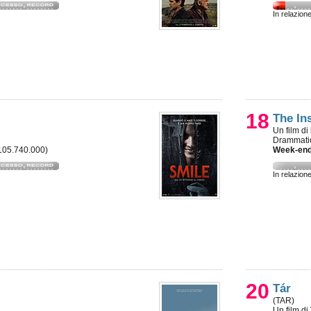
In relazion
18
The In
Un film di
Drammatic
 105.740.000)
Week-end
In relazion
20
Tár
(TAR)
Un film di