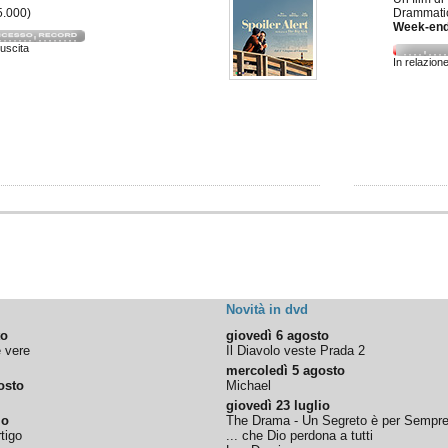
5.000)
Drammati
Week-end
 uscita
In relazion
Novità in dvd
to
giovedì 6 agosto
e vere
Il Diavolo veste Prada 2
mercoledì 5 agosto
osto
Michael
giovedì 23 luglio
io
The Drama - Un Segreto è per Sempr
tigo
... che Dio perdona a tutti