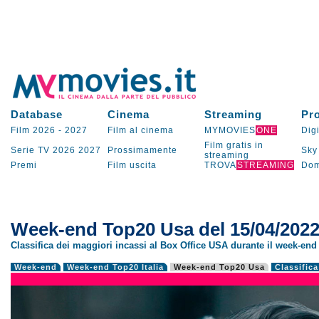
Database
Cinema
Streaming
Pr
Film 2026
-
2027
Film al cinema
MYMOVIES
ONE
Digi
Film gratis in
Serie TV
2026
2027
Prossimamente
Sky
streaming
Premi
Film uscita
TROVA
STREAMING
Dom
Week-end Top20 Usa del 15/04/202
Classifica dei maggiori incassi al Box Office USA durante il week-end 
Week-end
Week-end Top20 Italia
Week-end Top20 Usa
Classifica