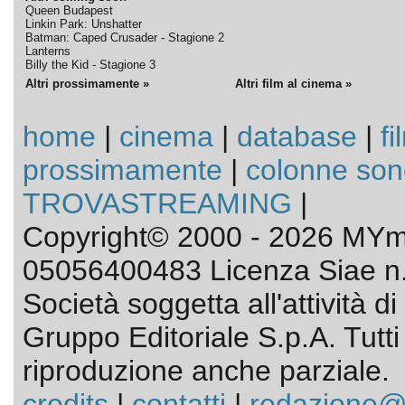
Queen Budapest
Linkin Park: Unshatter
Batman: Caped Crusader - Stagione 2
Lanterns
Billy the Kid - Stagione 3
Altri prossimamente »
Altri film al cinema »
home
|
cinema
|
database
|
fi
prossimamente
|
colonne son
TROVASTREAMING
|
Copyright© 2000 - 2026 MYmo
05056400483 Licenza Siae n.
Società soggetta all'attività 
Gruppo Editoriale S.p.A. Tutti i 
riproduzione anche parziale.
credits
|
contatti
|
redazione@