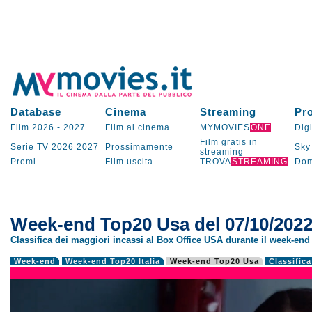
Database
Cinema
Streaming
Pr
Film 2026
-
2027
Film al cinema
MYMOVIES
ONE
Digi
Film gratis in
Serie TV
2026
2027
Prossimamente
Sky
streaming
Premi
Film uscita
TROVA
STREAMING
Dom
Week-end Top20 Usa del 07/10/202
Classifica dei maggiori incassi al Box Office USA durante il week-end 
Week-end
Week-end Top20 Italia
Week-end Top20 Usa
Classifica