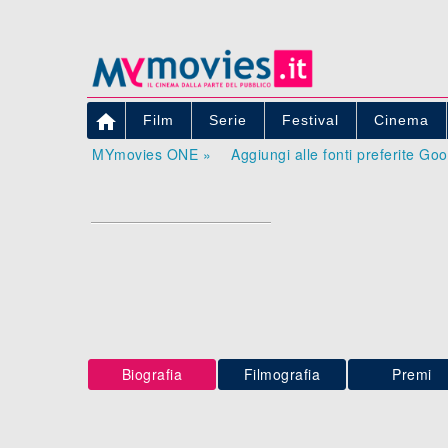

Film
Serie
Festival
Cinema
MYmovies ONE »
Aggiungi alle fonti preferite Go
Biografia
Filmografia
Premi