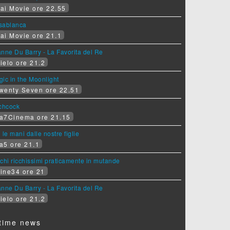
ai Movie ore 22.55
sablanca
ai Movie ore 21.1
nne Du Barry - La Favorita del Re
ielo ore 21.2
ic in the Moonlight
wenty Seven ore 22.51
tchcock
a7Cinema ore 21.15
 le mani dalle nostre figlie
a5 ore 21.1
chi ricchissimi praticamente in mutande
ine34 ore 21
nne Du Barry - La Favorita del Re
ielo ore 21.2
time news