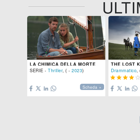
ULTI
LA CHIMICA DELLA MORTE
THE LOST 
SERIE -
Thriller
, ( -
2023
)
Drammatico
, 





Scheda »