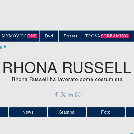
Dvd
Poster
MYMOVIE
S
ONE
TROV
A
STREAMING
ogle »
RHONA RUSSELL
Rhona Russell ha lavorato come costumista
News
Stampa
Foto