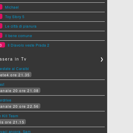
6
Michael
7
Toy Story 5
8
Le città di pianura
9
Il bene comune
0
Il Diavolo veste Prada 2
asera in Tv
❯
estate ai Caraibi
ete4 ore 21.35
ast
anale 20 ore 21.08
erdrive
anale 20 ore 22.56
 Kill Team
is ore 21.15
ovaci ancora, Sam