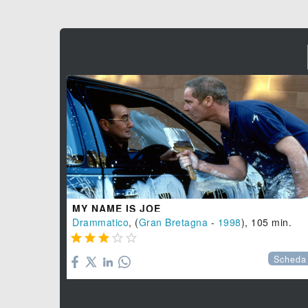
MY NAME IS JOE
Drammatico
, (
Gran Bretagna
-
1998
), 105 min.





Scheda