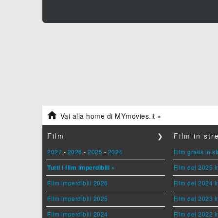

Vai alla home di MYmovies.it »
Film
❯
Film in st
2027
-
2026
-
2025
-
2024
Film gratis in 
Tutti i film imperdibili »
Film del 2025 i
Film imperdibili 2026
Film del 2024 i
Film imperdibili 2025
Film del 2023 i
Film imperdibili 2024
Film del 2022 i