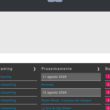
reaming
❯
Prossimamente
❯
Bo
streaming
11 agosto 2026
n streaming
Nimrods
n streaming
12 agosto 2026
n streaming
Robin Hood - Il prezzo del sangue
n streaming
La fine di Oak Street