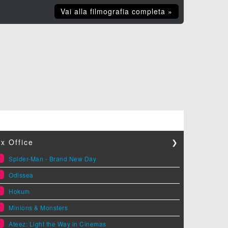
Vai alla filmografia completa »
x Office
❯
1
Spider-Man - Brand New Day
2
Odissea
3
Hokum
4
Minions & Monsters
5
Ateez: Light the Way in Cinemas