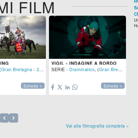
MI FILM
R
S
C
Un
H
KING
VIGIL - INDAGINE A BORDO
CO
(
Gran Bretagna
-
2022
), 108 min.
SERIE -
Drammatico
, (
Gran Bretagna
-
SE
2



Scheda »
Scheda »
Vai alla filmografia completa »