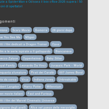
zie a Spider-Man e Odissea il box office 2026 supera i 50
ioni di spettatori
gomenti
nions
Scary Movie
Gomorra
28 giorni dopo
ow You See Me
M3gan
tti i film dedicati a Dragon Trainer
Opus
film e le serie ispirate a Il gattopardo
Biancaneve
hecco Zalone
Oppenheimer
Baby Sitter
yal Family
Leonardo Da Vinci
Jurassic Park - World
nquanta sfumature
Pirati dei Caraibi
007 James Bond
to da corsa
Virus
Indiana Jones
Unbreakable
obert Langdon
Harry Potter
Millennium
en movie italiani
Fast and Furious
tti i film del Marvel Cinematic Universe
 signore degli anelli
Alice nel paese delle meraviglie