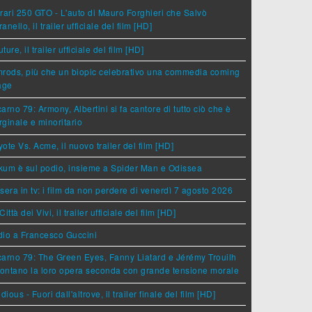
rari 250 GTO - L'auto di Mauro Forghieri che Salvò
anello, il trailer ufficiale del film [HD]
ture, il trailer ufficiale del film [HD]
rods, più che un biopic celebrativo una commedia coming
age
arno 79: Armony, Albertini si fa cantore di tutto ciò che è
ginale e minoritario
ote Vs. Acme, il nuovo trailer del film [HD]
um è sul podio, insieme a Spider Man e Odissea
sera in tv: i film da non perdere di venerdì 7 agosto 2026
Città dei Vivi, il trailer ufficiale del film [HD]
dio a Francesco Guccini
arno 79: The Green Eyes, Fanny Liatard e Jérémy Trouilh
rontano la loro opera seconda con grande tensione morale
idious - Fuori dall'altrove, il trailer finale del film [HD]