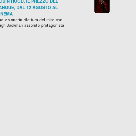
OBIN HOOD, IL PREZZO DEL
ANGUE, DAL 12 AGOSTO AL
INEMA
a visionaria rilettura del mito con
ugh Jackman assoluto protagonista.
BRA REBELLION
TRUST ME
RIE -
021
)
Thriller
, (
Gran Bretagna
-
2020
SERIE -
)
Drammatico
, (
Gran Bretag

Scheda »
Sched