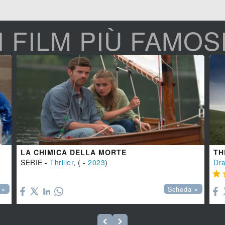
I FILM PIÙ FAMOS
LA CHIMICA DELLA MORTE
TH
SERIE -
Thriller
, ( -
2023
)
Dr


 »
Scheda »