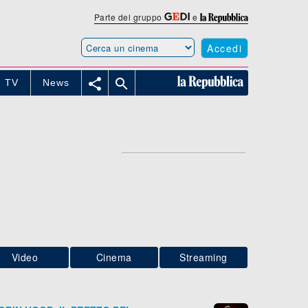
Parte del gruppo
e
Accedi


TV
News
Video
Cinema
Streaming