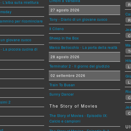
Limoni a Varsavia
L'alba sulla mietitura
R
27 agosto 2026
omsday
Ca
Tony - Diario di un giovane cuoco
R
cammino per ricominciare
Il Cileno
Jea
C
Sheep in the Box
i un giovane cuoco
Mag
Marco Bellocchio - La porta della realtà
- La piccola cucina di
T
28 agosto 2026
Hi
Terminator 2 - Il giorno del giudizio
L
02 settembre 2026
Giù
L
Train To Busan
Ric
Sunny Dancer
C
esimi 2
The Story of Movies
Jea
C
The Story of Movies - Episodio IX:
Calcio e campioni
Ul
ud
The Story of Movies - Episodio 8: Il