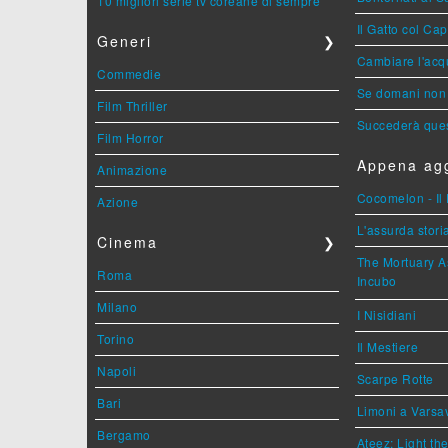
10 migliori serie tv coreane di sempre
Il Gatto col Ca
Generi
❯
Cambiare l'acqu
Commedie
Se domani non 
Film Thriller
Succederà ques
Film Horror
Appena agg
Animazione
Cocomelon - Il 
Azione
L'assurda stori
Cinema
❯
The Mortuary As
Roma
Incubo
Milano
I Nisidiani
Torino
Il Mestiere
Napoli
Scarpe Rotte
Bari
Limoni a Varsa
Bergamo
Ateez: Light t