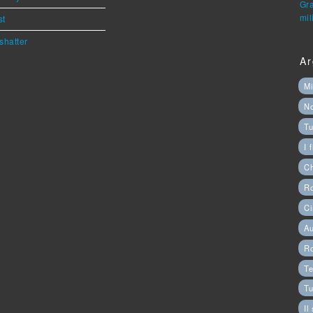
Gra
mil
st
shatter
Ar
Mi
N
Tu
I 
C
Ro
Ci
Au
R
Te
Tu
Il