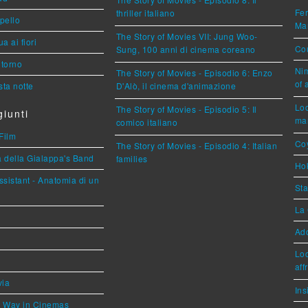
Fer
thriller italiano
ppello
Mar
The Story of Movies VII: Jung Woo-
a ai fiori
Cou
Sung, 100 anni di cinema coreano
torno
Nim
The Story of Movies - Episodio 6: Enzo
of 
ta notte
D'Alò, il cinema d'animazione
Loc
The Story of Movies - Episodio 5: Il
iunti
mar
comico italiano
Film
Coy
The Story of Movies - Episodio 4: Italian
a della Gialappa's Band
families
Hok
sistant - Anatomia di un
Sta
La 
Ad
Loc
aff
via
Ins
he Way in Cinemas