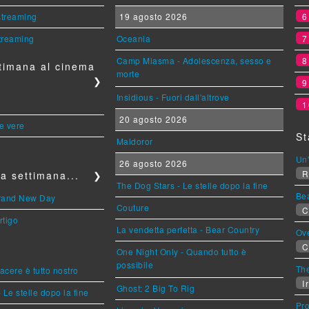
 streaming
19 agosto 2026
streaming
Oceania
Camp Miasma - Adolescenza, sesso e
timana al cinema
morte
❯
Insidious - Fuori dall'altrove
1
20 agosto 2026
le vere
St
Maldoror
Un'
26 agosto 2026
R
a settimana...
❯
The Dog Stars - Le stelle dopo la fine
Be
Brand New Day
Couture
C
rtigo
La vendetta perfetta - Bear Country
Ov
C
One Night Only - Quando tutto è
possibile
The
piacere è tutto nostro
Ir
Ghost: 2 Big To Rig
 Le stelle dopo la fine
Pr