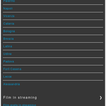
Palermo
Napoli
Vicenza
Catania
Bologna
Brescia
Latina
Udine
Padova
Forlì Cesena
Lecce
Alessandria
Film in streaming
❯
Film gratis in streaming