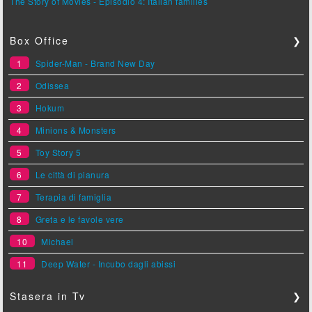
The Story of Movies - Episodio 4: Italian families
Box Office
❯
1
Spider-Man - Brand New Day
2
Odissea
3
Hokum
4
Minions & Monsters
5
Toy Story 5
6
Le città di pianura
7
Terapia di famiglia
8
Greta e le favole vere
10
Michael
11
Deep Water - Incubo dagli abissi
Stasera in Tv
❯