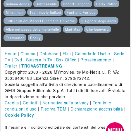
Indiana Jones
Unbreakable
Robert Langdon
Harry Potter
Millennium
Teen movie italiani
Fast and Furious
Tutti i film del Marvel Cinematic Universe
Il signore degli anelli
Alice nel paese delle meraviglie
Mad Max
Che Guevara
Terminator
Rocky
Home
|
Cinema
|
Database
|
Film
|
Calendario Uscite
|
Serie
TV
|
Dvd
|
Stasera in Tv
|
Box Office
|
Prossimamente
|
Trailer
|
TROVASTREAMING
Copyright© 2000 - 2026 MYmovies.it® Mo-Net s.r.l. P.IVA:
05056400483 Licenza Siae n. 2792/I/2742.
Società soggetta all'attività di direzione e coordinamento di
GEDI Gruppo Editoriale S.p.A. Tutti i diritti riservati. È vietata
la riproduzione anche parziale.
Credits
|
Contatti
|
Normativa sulla privacy
|
Termini e
condizioni d'uso
|
Riserva TDM
|
Dichiarazione accessibilità
|
Cookie Policy
Il riesame e il controllo editoriale dei contenuti del presente sito