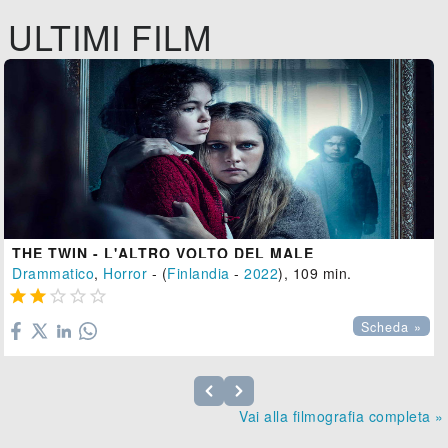
ULTIMI FILM
THE TWIN - L'ALTRO VOLTO DEL MALE
Drammatico
,
Horror
- (
Finlandia
-
2022
), 109 min.





Scheda »
Vai alla filmografia completa »