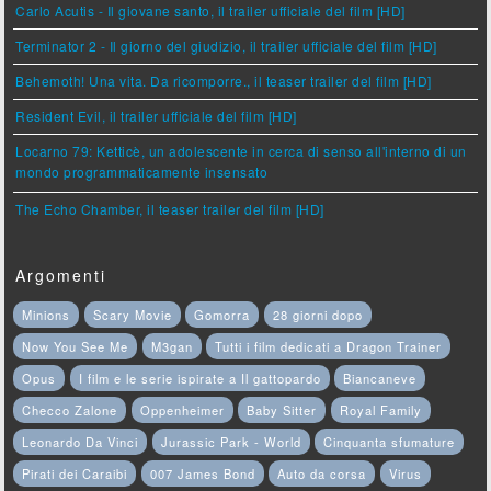
Carlo Acutis - Il giovane santo, il trailer ufficiale del film [HD]
Terminator 2 - Il giorno del giudizio, il trailer ufficiale del film [HD]
Behemoth! Una vita. Da ricomporre., il teaser trailer del film [HD]
Resident Evil, il trailer ufficiale del film [HD]
Locarno 79: Ketticè, un adolescente in cerca di senso all'interno di un
mondo programmaticamente insensato
The Echo Chamber, il teaser trailer del film [HD]
Argomenti
Minions
Scary Movie
Gomorra
28 giorni dopo
Now You See Me
M3gan
Tutti i film dedicati a Dragon Trainer
Opus
I film e le serie ispirate a Il gattopardo
Biancaneve
Checco Zalone
Oppenheimer
Baby Sitter
Royal Family
Leonardo Da Vinci
Jurassic Park - World
Cinquanta sfumature
Pirati dei Caraibi
007 James Bond
Auto da corsa
Virus