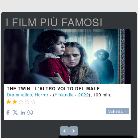
I FILM PIÙ FAMOSI
THE TWIN - L'ALTRO VOLTO DEL MALE
Drammatico
,
Horror
- (
Finlandia
-
2022
), 109 min.





Scheda »