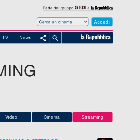
Parte del gruppo
e
Accedi


TV
News
MING
Video
Cinema
Streaming