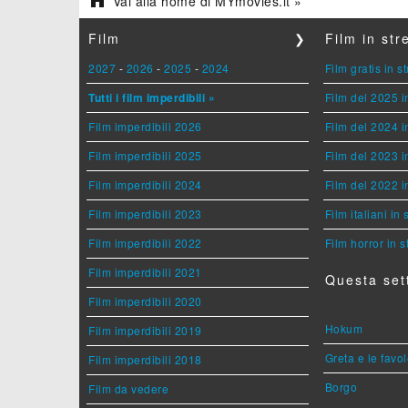

Vai alla home di MYmovies.it »
Film
❯
Film in st
2027
-
2026
-
2025
-
2024
Film gratis in 
Tutti i film imperdibili »
Film del 2025 i
Film imperdibili 2026
Film del 2024 i
Film imperdibili 2025
Film del 2023 i
Film imperdibili 2024
Film del 2022 i
Film imperdibili 2023
Film italiani in
Film imperdibili 2022
Film horror in 
Film imperdibili 2021
Questa set
Film imperdibili 2020
Hokum
Film imperdibili 2019
Greta e le favo
Film imperdibili 2018
Borgo
Film da vedere