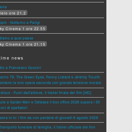
eria
ielo ore 21.2
pin - Notturno a Parigi
ky Cinema 1 ore 22.55
diamo a quel paese
ky Cinema 1 ore 21.15
time news
dio a Francesco Guccini
arno 79: The Green Eyes, Fanny Liatard e Jérémy Trouilh
rontano la loro opera seconda con grande tensione morale
idious - Fuori dall'altrove, il trailer finale del film [HD]
zie a Spider-Man e Odissea il box office 2026 supera i 50
ioni di spettatori
sera in tv: i film da non perdere di giovedì 6 agosto 2026
tranquillo funerale di famiglia, il trailer ufficiale del film