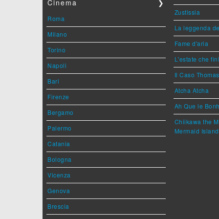
Cinema
❯
Zustissia
Roma
La leggenda de
Milano
Fame d'aria
Torino
L'estate che fin
Napoli
Il Caso Thoma
Bari
Atcha Atcha
Firenze
Ah Que le Bonh
Bergamo
Chiikawa the M
Palermo
Mermaid Island
Catania
Bologna
Vicenza
Genova
Brescia