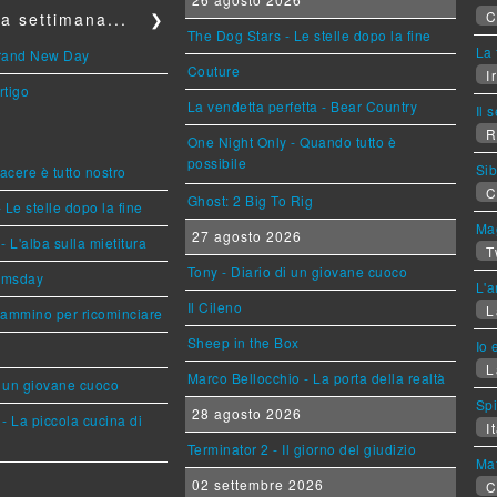
C
a settimana...
❯
The Dog Stars - Le stelle dopo la fine
La 
Brand New Day
Couture
Ir
rtigo
La vendetta perfetta - Bear Country
Il 
R
One Night Only - Quando tutto è
possibile
Sib
piacere è tutto nostro
C
Ghost: 2 Big To Rig
 Le stelle dopo la fine
Mag
27 agosto 2026
L'alba sulla mietitura
T
Tony - Diario di un giovane cuoco
omsday
L'a
Il Cileno
L
cammino per ricominciare
Sheep in the Box
Io 
L
Marco Bellocchio - La porta della realtà
i un giovane cuoco
Sp
28 agosto 2026
- La piccola cucina di
It
Terminator 2 - Il giorno del giudizio
Mat
02 settembre 2026
C