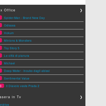
x Office
❯
1
Spider-Man - Brand New Day
2
Odissea
3
Hokum
4
Minions & Monsters
5
Toy Story 5
6
Le città di pianura
7
Michael
8
Deep Water - Incubo dagli abissi
9
Sentimental Value
0
Il Diavolo veste Prada 2
asera in Tv
❯
erdrive