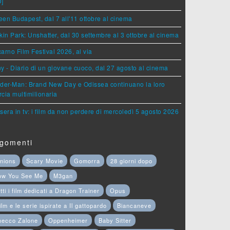
D]
en Budapest, dal 7 all'11 ottobre al cinema
kin Park: Unshatter, dal 30 settembre al 3 ottobre al cinema
arno Film Festival 2026, al via
y - Diario di un giovane cuoco, dal 27 agosto al cinema
der-Man: Brand New Day e Odissea continuano la loro
cia multimilionaria
sera in tv: i film da non perdere di mercoledì 5 agosto 2026
gomenti
nions
Scary Movie
Gomorra
28 giorni dopo
ow You See Me
M3gan
tti i film dedicati a Dragon Trainer
Opus
film e le serie ispirate a Il gattopardo
Biancaneve
hecco Zalone
Oppenheimer
Baby Sitter