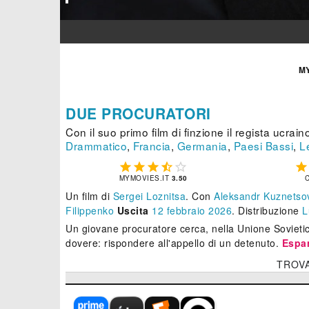
M
DUE PROCURATORI
Con il suo primo film di finzione il regista ucra
Drammatico
,
Francia
,
Germania
,
Paesi Bassi
,
L






MYMOVIES.IT
3.50
Un film di
Sergei Loznitsa
.
Con
Aleksandr Kuznetsov
Filippenko
Uscita
12
febbraio 2026
. Distribuzione
L
Un giovane procuratore cerca, nella Unione Sovietica
dovere: rispondere all'appello di un detenuto.
Espa
TROV