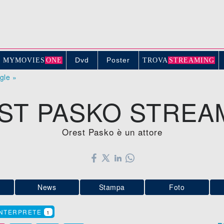
Dvd
Poster
MYMOVIE
S
ONE
TROV
A
STREAMING
ogle »
ST PASKO STREA
Orest Pasko è un attore
News
Stampa
Foto
INTERPRETE
1