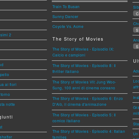
Train To Busan
Sib
C
Sunny Dancer
Cho
Coyote Vs. Acme
S
esimi 2
The Story of Movies
An
S
The Story of Movies - Episodio IX:
Calcio e campioni
Ul
ud
The Story of Movies - Episodio 8: Il
Ad
thriller italiano
ppello
Loc
The Story of Movies VII: Jung Woo-
a ai fiori
aff
Sung, 100 anni di cinema coreano
torno
Ins
The Story of Movies - Episodio 6: Enzo
ta notte
D'Alò, il cinema d'animazione
Gra
mil
The Story of Movies - Episodio 5: Il
iunti
comico italiano
Sta
st
The Story of Movies - Episodio 4: Italian
Un 
shatter
families