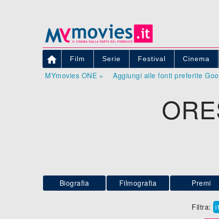

Film
Serie
Festival
Cinema
MYmovies ONE »
Aggiungi alle fonti preferite Go
ORE
Biografia
Filmografia
Premi
Filtra: