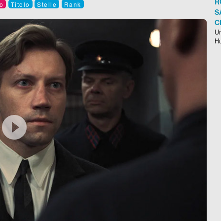
R
o
Titolo
Stelle
Rank
S
C
Un
H
