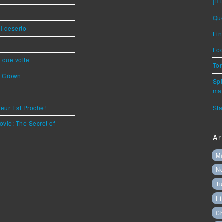
[H
Que
l deserto
Lin
Loc
ì due volte
Ton
s Crown
Spi
mar
eur Est Proche!
Sta
ovie: The Secret of
Ar
Mi
N
Tu
I 
C