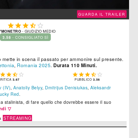
GUARDA IL TRAILER





YMONETRO
- GIUDIZIO MEDIO
3.58
- CONSIGLIATO SÌ
ino mette in scena il passato per ammonire sul presente.
ettonia
,
Romania
2025
.
Durata 110 Minuti.









CRITICA
3.67
PUBBLICO
3.56
 (IV)
,
Anatoliy Belyy
,
Dmitrijus Denisiukas
,
Aleksandr
ucky Red
.
 stalinista, di fare quello che dovrebbe essere il suo
ndi ▽
A
STREAMING