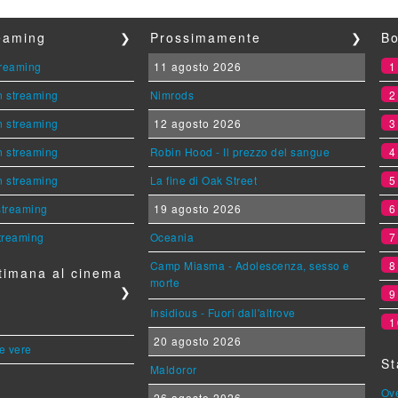
reaming
❯
Prossimamente
❯
Bo
streaming
11 agosto 2026
n streaming
Nimrods
n streaming
12 agosto 2026
n streaming
Robin Hood - Il prezzo del sangue
n streaming
La fine di Oak Street
 streaming
19 agosto 2026
streaming
Oceania
Camp Miasma - Adolescenza, sesso e
timana al cinema
morte
❯
Insidious - Fuori dall'altrove
1
20 agosto 2026
le vere
St
Maldoror
Ov
26 agosto 2026