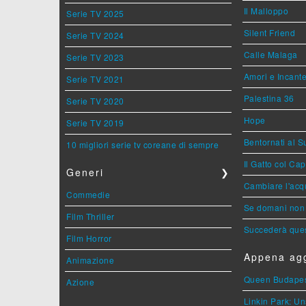
Il Malloppo
Serie TV 2025
Silent Friend
Serie TV 2024
Calle Malaga
Serie TV 2023
Amori e Incant
Serie TV 2021
Palestina 36
Serie TV 2020
Hope
Serie TV 2019
Bentornati al S
10 migliori serie tv coreane di sempre
Il Gatto col Ca
Generi
❯
Cambiare l'acqu
Commedie
Se domani non 
Film Thriller
Succederà ques
Film Horror
Appena agg
Animazione
Queen Budape
Azione
Linkin Park: Un