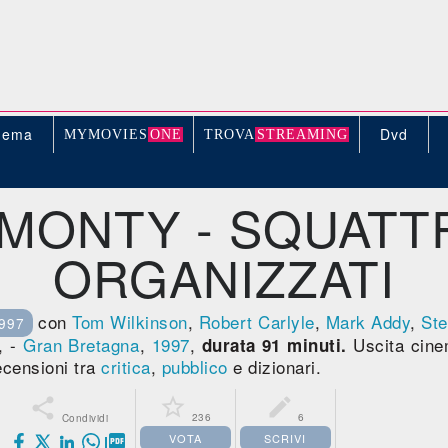
nema
Dvd
MYMOVIE
S
ONE
TROV
A
STREAMING
 MONTY - SQUATTR
ORGANIZZATI
con
Tom Wilkinson
,
Robert Carlyle
,
Mark Addy
,
Ste
997
, -
Gran Bretagna
,
1997
,
Uscita cin
durata 91 minuti.
ecensioni tra
critica
,
pubblico
e dizionari.



236
6
Condividi
VOTA
SCRIVI
