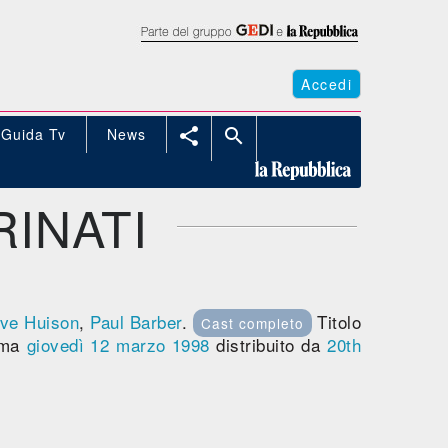
Accedi
Guida Tv
News


INATI
ve Huison
,
Paul Barber
.
Titolo
Cast completo
ema
giovedì 12
marzo 1998
distribuito da
20th