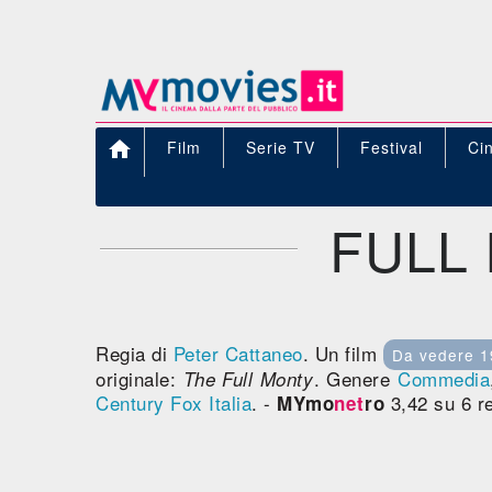

Film
Serie TV
Festival
Ci
FULL
Regia di
Peter Cattaneo
. Un film
Da vedere 1
originale:
. Genere
Commedia
The Full Monty
Century Fox Italia
. -
3,42 su 6 r
MYmo
net
ro