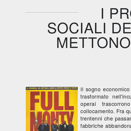
I P
SOCIALI D
METTONO
Il sogno economico 
trasformato nell'in
operai trascorron
collocamento. Fra q
trentenni che passan
fabbriche abbandona