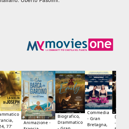
Commedia
ammatico
Biografico,
Dramm
- Gran
rancia,
Drammatico
Animazione -
- Giap
Bretagna,
24, 77'
- Gran
Francia,
Francia