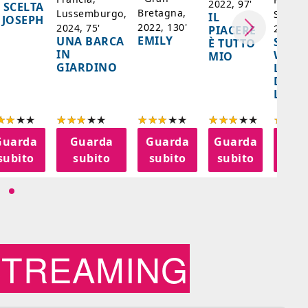
2022, 97'
 SCELTA
Bretagna,
Lussemburgo,
Singap
IL
 JOSEPH
2022, 130'
2024, 75'
2024, 
PIACERE
EMILY
UNA BARCA
SPIRI
È TUTTO
IN
WORL
MIO
GIARDINO
LA FE
DELL
LANT
Guarda
Guarda
Guarda
Guarda
Gua
subito
subito
subito
subito
sub
STREAMING