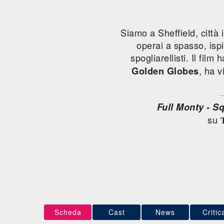
Siamo a Sheffield, città
operai a spasso, isp
spogliarellisti. Il fil
, ha 
Golden Globes
Full Monty - Sq
su
Scheda
Cast
News
Critic