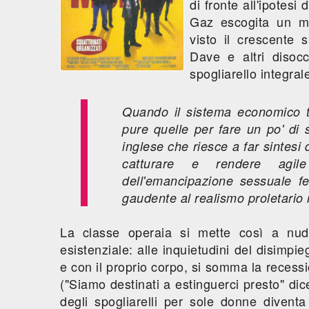
di fronte all'ipotesi
Gaz escogita un mo
visto il crescente 
Dave e altri disocc
spogliarello integral
Quando il sistema economico ti
pure quelle per fare un po' di 
inglese che riesce a far sintesi 
catturare e rendere agile 
dell'emancipazione sessuale f
gaudente al realismo proletario
La classe operaia si mette così a nudo
esistenziale: alle inquietudini del disimpie
e con il proprio corpo, si somma la recess
("Siamo destinati a estinguerci presto" dic
degli spogliarelli per sole donne diventa