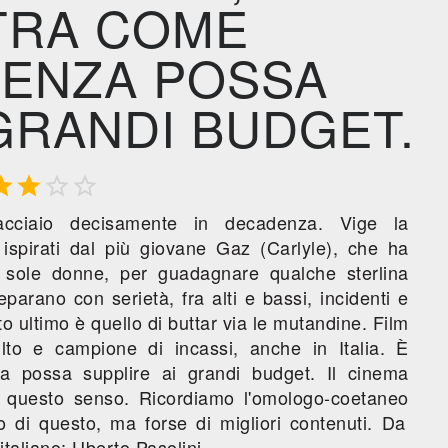
TRA COME
GENZA POSSA
GRANDI BUDGET.




'acciaio decisamente in decadenza. Vige la
ispirati dal più giovane Gaz (Carlyle), che ha
r sole donne, per guadagnare qualche sterlina
eparano con serietà, fra alti e bassi, incidenti e
sto ultimo è quello di buttar via le mutandine. Film
ulto e campione di incassi, anche in Italia. È
za possa supplire ai grandi budget. Il cinema
n questo senso. Ricordiamo l'omologo-coetaneo
o di questo, ma forse di migliori contenuti. Da
italiano: Uberto Pasolini.