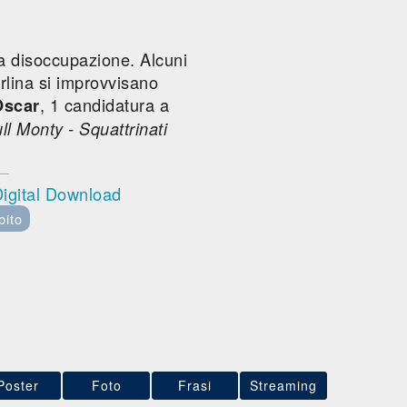
la disoccupazione. Alcuni
rlina si improvvisano
, 1 candidatura a
Oscar
ll Monty - Squattrinati
igital Download
bito
Poster
Foto
Frasi
Streaming