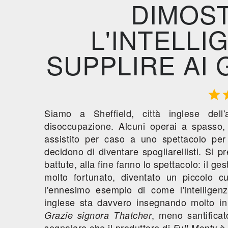
DIMOS
L'INTELLI
SUPPLIRE AI 

Siamo a Sheffield, città inglese dell
disoccupazione. Alcuni operai a spasso, 
assistito per caso a uno spettacolo pe
decidono di diventare spogliarellisti. Si pr
battute, alla fine fanno lo spettacolo: il ge
molto fortunato, diventato un piccolo c
l'ennesimo esempio di come l'intelligen
inglese sta davvero insegnando molto i
, meno santificat
Grazie signora Thatcher
segnalare che il produttore di
è 
Full Monty