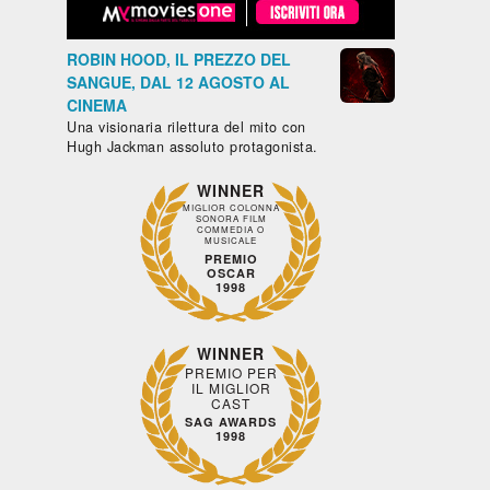
ROBIN HOOD, IL PREZZO DEL
SANGUE, DAL 12 AGOSTO AL
CINEMA
Una visionaria rilettura del mito con
Hugh Jackman assoluto protagonista.
WINNER
MIGLIOR COLONNA
SONORA FILM
COMMEDIA O
MUSICALE
PREMIO
OSCAR
1998
WINNER
PREMIO PER
IL MIGLIOR
CAST
SAG AWARDS
1998