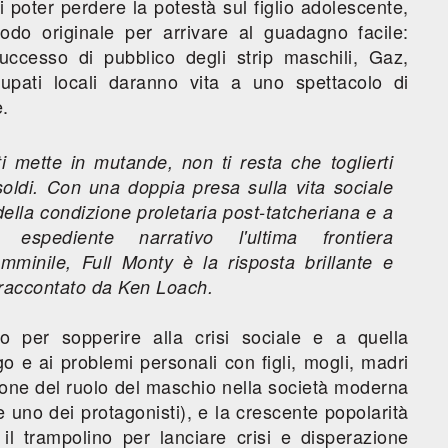
 di poter perdere la potestà sul figlio adolescente,
do originale per arrivare al guadagno facile:
successo di pubblico degli strip maschili, Gaz,
upati locali daranno vita a uno spettacolo di
e.
 mette in mutande, non ti resta che toglierti
soldi. Con una doppia presa sulla vita sociale
della condizione proletaria post-tatcheriana e a
espediente narrativo l'ultima frontiera
emminile,
Full Monty
è la risposta brillante e
 raccontato da Ken Loach.
 per sopperire alla crisi sociale e a quella
go e ai problemi personali con figli, mogli, madri
ione del ruolo del maschio nella società moderna
e uno dei protagonisti), e la crescente popolarità
 il trampolino per lanciare crisi e disperazione