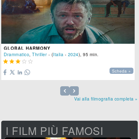
GLOBAL HARMONY
Drammatico
,
Thriller
- (
Italia
-
2024
), 95 min.





Scheda »
Vai alla filmografia completa »
I FILM PIÙ FAMOSI