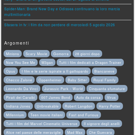
Spider-Man: Brand New Day e Odissea continuano la loro marcia
multimilionaria
Stasera in tv: i film da non perdere di mercoledì 5 agosto 2026
Argomenti
Minions
Scary Movie
Gomorra
28 giorni dopo
Now You See Me
M3gan
Tutti i film dedicati a Dragon Trainer
Opus
I film e le serie ispirate a Il gattopardo
Biancaneve
Checco Zalone
Oppenheimer
Baby Sitter
Royal Family
Leonardo Da Vinci
Jurassic Park - World
Cinquanta sfumature
Pirati dei Caraibi
007 James Bond
Auto da corsa
Virus
Indiana Jones
Unbreakable
Robert Langdon
Harry Potter
Millennium
Teen movie italiani
Fast and Furious
Tutti i film del Marvel Cinematic Universe
Il signore degli anelli
Alice nel paese delle meraviglie
Mad Max
Che Guevara