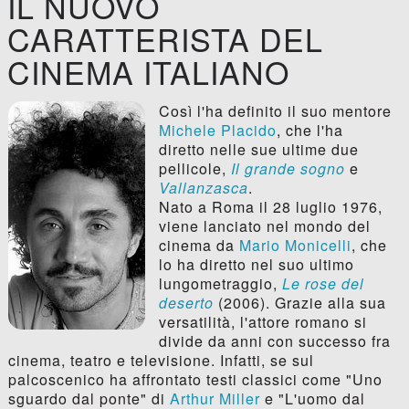
IL NUOVO
CARATTERISTA DEL
CINEMA ITALIANO
Così l'ha definito il suo mentore
Michele Placido
, che l'ha
diretto nelle sue ultime due
pellicole,
Il grande sogno
e
Vallanzasca
.
Nato a Roma il 28 luglio 1976,
viene lanciato nel mondo del
cinema da
Mario Monicelli
, che
lo ha diretto nel suo ultimo
lungometraggio,
Le rose del
deserto
(2006). Grazie alla sua
versatilità, l'attore romano si
divide da anni con successo fra
cinema, teatro e televisione. Infatti, se sul
palcoscenico ha affrontato testi classici come "Uno
sguardo dal ponte" di
Arthur Miller
e "L'uomo dal