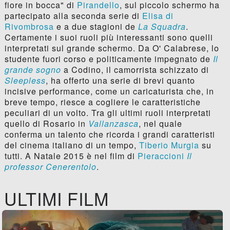
fiore in bocca" di
Pirandello
, sul piccolo schermo ha
partecipato alla seconda serie di
Elisa di
Rivombrosa
e a due stagioni de
La Squadra
.
Certamente i suoi ruoli più interessanti sono quelli
interpretati sul grande schermo. Da O' Calabrese, lo
studente fuori corso e politicamente impegnato de
Il
grande sogno
a Codino, il camorrista schizzato di
Sleepless
, ha offerto una serie di brevi quanto
incisive performance, come un caricaturista che, in
breve tempo, riesce a cogliere le caratteristiche
peculiari di un volto. Tra gli ultimi ruoli interpretati
quello di Rosario in
Vallanzasca
, nel quale
conferma un talento che ricorda i grandi caratteristi
del cinema italiano di un tempo,
Tiberio Murgia
su
tutti. A Natale 2015 è nel film di
Pieraccioni
Il
professor Cenerentolo
.
ULTIMI FILM