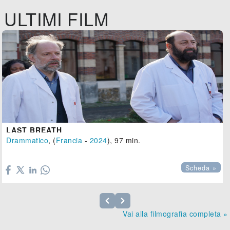
ULTIMI FILM
LAST BREATH
Drammatico
, (
Francia
-
2024
), 97 min.

Scheda »
Vai alla filmografia completa »