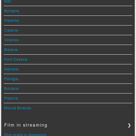
Bari
Bologna
Palermo
Catania
Vicenza
Brescia
Forlì Cesena
Genova
Perugia
Bolzano
Padova
Monza Brianza
Film in streaming
❯
Film gratis in streaming