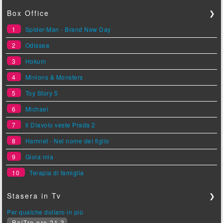
Box Office
❯
1
Spider-Man - Brand New Day
2
Odissea
3
Hokum
4
Minions & Monsters
5
Toy Story 5
6
Michael
7
Il Diavolo veste Prada 2
8
Hamnet - Nel nome del figlio
9
Gioia mia
10
Terapia di famiglia
Stasera in Tv
❯
Per qualche dollaro in più
RaiTre ore 21.3