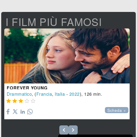
I FILM PIÙ FAMOSI
FOREVER YOUNG
Drammatico
, (
Francia
,
Italia
-
2022
), 126 min.





Scheda »