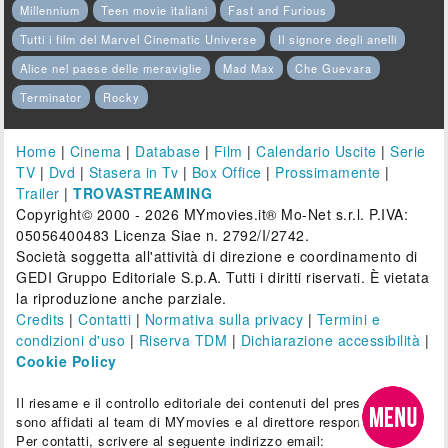
Millennium
Teen movie italiani
Fast and Furious
Tutti i film del Marvel Cinematic Universe
Il signore degli anelli
Alice nel paese delle meraviglie
Mad Max
Che Guevara
Terminator
Rocky
Home
|
Cinema
|
Database
|
Film
|
Calendario Uscite
|
Serie
TV
|
Dvd
|
Stasera in Tv
|
Box Office
|
Prossimamente
|
Trailer
|
TROVASTREAMING
Copyright© 2000 - 2026 MYmovies.it® Mo-Net s.r.l. P.IVA:
05056400483 Licenza Siae n. 2792/I/2742.
Società soggetta all'attività di direzione e coordinamento di
GEDI Gruppo Editoriale S.p.A. Tutti i diritti riservati. È vietata
la riproduzione anche parziale.
Credits
|
Contatti
|
Normativa sulla privacy
|
Termini e
condizioni d'uso
|
Riserva TDM
|
Dichiarazione accessibilità
|
Cookie Policy
Il riesame e il controllo editoriale dei contenuti del presente sito
sono affidati al team di MYmovies e al direttore responsabile.
Per contatti, scrivere al seguente indirizzo email: