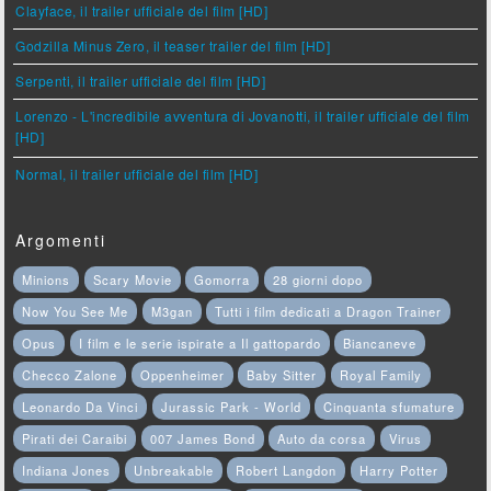
Clayface, il trailer ufficiale del film [HD]
Godzilla Minus Zero, il teaser trailer del film [HD]
Serpenti, il trailer ufficiale del film [HD]
Lorenzo - L'incredibile avventura di Jovanotti, il trailer ufficiale del film
[HD]
Normal, il trailer ufficiale del film [HD]
Argomenti
Minions
Scary Movie
Gomorra
28 giorni dopo
Now You See Me
M3gan
Tutti i film dedicati a Dragon Trainer
Opus
I film e le serie ispirate a Il gattopardo
Biancaneve
Checco Zalone
Oppenheimer
Baby Sitter
Royal Family
Leonardo Da Vinci
Jurassic Park - World
Cinquanta sfumature
Pirati dei Caraibi
007 James Bond
Auto da corsa
Virus
Indiana Jones
Unbreakable
Robert Langdon
Harry Potter