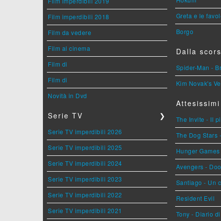
Film imperdibili 2019
Greta e le favo
Film imperdibili 2018
Borgo
Film da vedere
Film al cinema
Dalla scors
Film di
Spider-Man - 
Film di
Kim Novak's Ve
Novità in Dvd
Attesissimi
Serie TV
❯
The Invite - Il 
Serie TV imperdibili 2026
The Dog Stars -
Serie TV imperdibili 2025
Hunger Games - 
Serie TV imperdibili 2024
Avengers - Do
Serie TV imperdibili 2023
Santiago - Un 
Serie TV imperdibili 2022
Resident Evil
Serie TV imperdibili 2021
Tony - Diario d