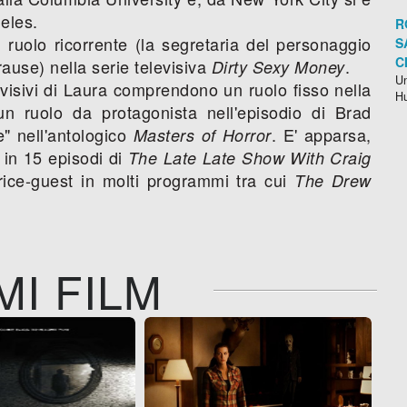
geles.
R
 ruolo ricorrente (la segretaria del personaggio
S
C
rause) nella serie televisiva
.
Dirty Sexy Money
Un
levisivi di Laura comprendono un ruolo fisso nella
H
un ruolo da protagonista nell'episodio di Brad
" nell'antologico
. E' apparsa,
Masters of Horror
 in 15 episodi di
The Late Late Show With Craig
trice-guest in molti programmi tra cui
The Drew
MI FILM