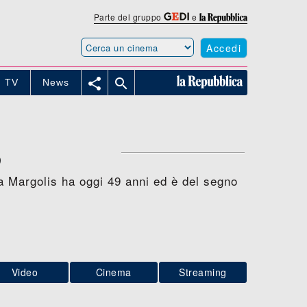
Parte del gruppo
e
Accedi


TV
News
S
ra Margolis ha oggi 49 anni ed è del segno
Video
Cinema
Streaming