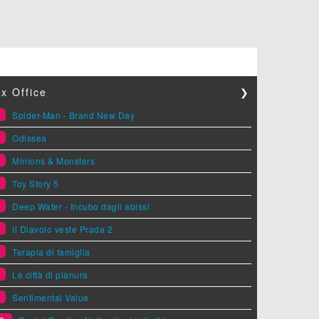
x Office
❯
1
Spider-Man - Brand New Day
2
Odissea
3
Minions & Monsters
4
Toy Story 5
5
Deep Water - Incubo dagli abissi
6
Il Diavolo veste Prada 2
7
Terapia di famiglia
8
Le città di pianura
9
Sentimental Value