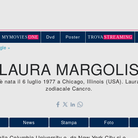
Dvd
Poster
MYMOVIE
S
ONE
TROV
A
STREAMING
ogle »
LAURA MARGOLI
 è nata il 6 luglio 1977 a Chicago, Illinois (USA). Lau
zodiacale Cancro.
News
Stampa
Foto
alla Columbia University e, da New York City si e