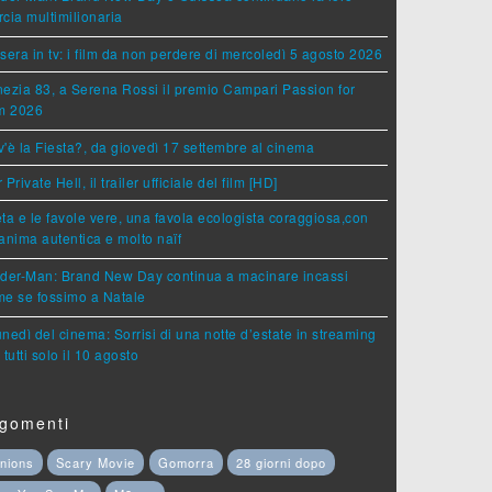
cia multimilionaria
sera in tv: i film da non perdere di mercoledì 5 agosto 2026
ezia 83, a Serena Rossi il premio Campari Passion for
lm 2026
'è la Fiesta?, da giovedì 17 settembre al cinema
 Private Hell, il trailer ufficiale del film [HD]
ta e le favole vere, una favola ecologista coraggiosa,con
anima autentica e molto naïf
ider-Man: Brand New Day continua a macinare incassi
e se fossimo a Natale
lunedì del cinema: Sorrisi di una notte d’estate in streaming
 tutti solo il 10 agosto
gomenti
nions
Scary Movie
Gomorra
28 giorni dopo