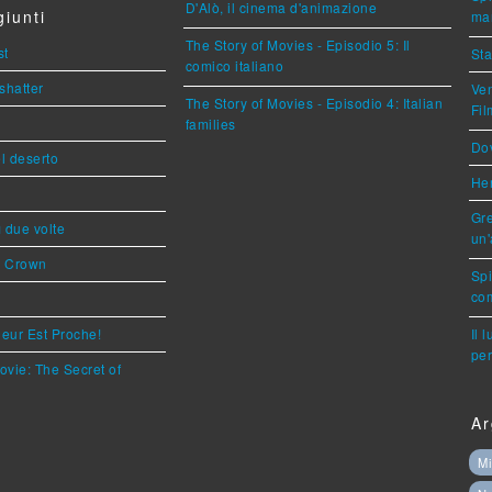
D'Alò, il cinema d'animazione
iunti
mar
The Story of Movies - Episodio 5: Il
st
Sta
comico italiano
shatter
Ven
The Story of Movies - Episodio 4: Italian
Fi
families
Dov
l deserto
Her
Gre
ì due volte
un'
s Crown
Sp
com
eur Est Proche!
Il 
per
ovie: The Secret of
Ar
Mi