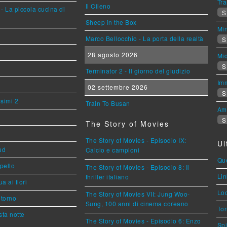
Tra
Il Cileno
- La piccola cucina di
S
Sheep in the Box
Mi
Marco Bellocchio - La porta della realtà
S
28 agosto 2026
Mi
S
Terminator 2 - Il giorno del giudizio
Imm
02 settembre 2026
S
esimi 2
Train To Busan
Am
S
The Story of Movies
The Story of Movies - Episodio IX:
Ul
ud
Calcio e campioni
Que
ppello
The Story of Movies - Episodio 8: Il
Lin
thriller italiano
a ai fiori
Loc
The Story of Movies VII: Jung Woo-
torno
Sung, 100 anni di cinema coreano
Ton
ta notte
The Story of Movies - Episodio 6: Enzo
Spi