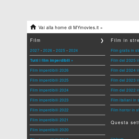

Vai alla home di MYmovies.it »
Film
❯
Film in st
2027
-
2026
-
2025
-
2024
Film gratis in 
Tutti i film imperdibili »
Film del 2025 i
Film imperdibili 2026
Film del 2024 i
Film imperdibili 2025
Film del 2023 i
Film imperdibili 2024
Film del 2022 i
Film imperdibili 2023
Film italiani in
Film imperdibili 2022
Film horror in 
Film imperdibili 2021
Questa set
Film imperdibili 2020
Hokum