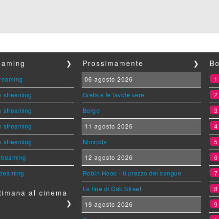
reaming
❯
Prossimamente
❯
Bo
streaming
06 agosto 2026
n streaming
Greta e le favole vere
n streaming
Borgo
n streaming
11 agosto 2026
n streaming
Nimrods
 streaming
12 agosto 2026
streaming
Robin Hood - Il prezzo del sangue
La fine di Oak Street
timana al cinema
❯
19 agosto 2026