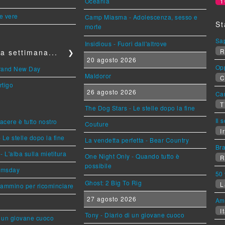
Oceania
1
le vere
Camp Miasma - Adolescenza, sesso e
St
morte
Sa
Insidious - Fuori dall'altrove
R
a settimana...
❯
20 agosto 2026
Op
Brand New Day
Maldoror
C
rtigo
26 agosto 2026
Can
T
The Dog Stars - Le stelle dopo la fine
Il 
piacere è tutto nostro
Couture
Ir
 Le stelle dopo la fine
La vendetta perfetta - Bear Country
Br
L'alba sulla mietitura
One Night Only - Quando tutto è
R
possibile
omsday
50 
Ghost: 2 Big To Rig
L
cammino per ricominciare
27 agosto 2026
Am
It
Tony - Diario di un giovane cuoco
i un giovane cuoco