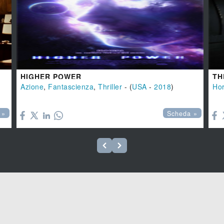
HIGHER POWER
TH
Azione
,
Fantascienza
,
Thriller
- (
USA
-
2018
)
Hor


 »
Scheda »