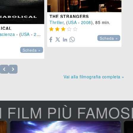
THE STRANGERS
Thriller
, (
USA
-
2008
), 85 min.
LICAL





scienza
- (
USA
-
2015
)
Ho
Scheda »

Scheda »
Vai alla filmografia completa »
I FILM PIÙ FAMOS