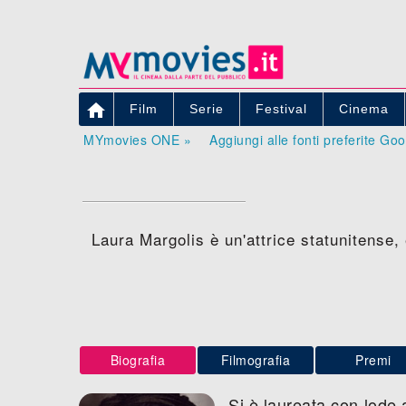

Film
Serie
Festival
Cinema
MYmovies ONE »
Aggiungi alle fonti preferite Go
Laura Margolis è un'attrice statunitense,
Biografia
Filmografia
Premi
Si è laureata con lode 