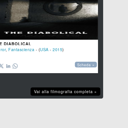
E DIABOLICAL
MASTERS 
ror
,
Fantascienza
- (
USA
-
2015
)
Horror
, (
Can




Scheda »
Vai alla filmografia completa »