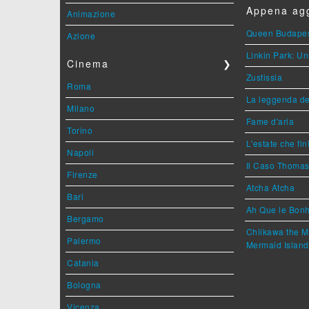
Appena agg
Animazione
Queen Budape
Azione
Linkin Park: Un
Cinema
❯
Zustissia
Roma
La leggenda de
Milano
Fame d'aria
Torino
L'estate che fin
Napoli
Il Caso Thoma
Firenze
Atcha Atcha
Bari
Ah Que le Bonh
Bergamo
Chiikawa the M
Palermo
Mermaid Island
Catania
Bologna
Vicenza