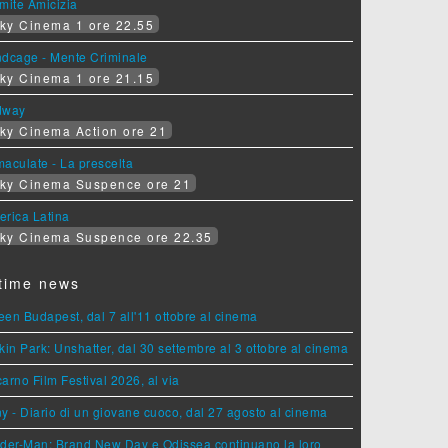
mite Amicizia
ky Cinema 1 ore 22.55
ndcage - Mente Criminale
ky Cinema 1 ore 21.15
dway
ky Cinema Action ore 21
aculate - La prescelta
ky Cinema Suspence ore 21
erica Latina
ky Cinema Suspence ore 22.35
time news
en Budapest, dal 7 all'11 ottobre al cinema
kin Park: Unshatter, dal 30 settembre al 3 ottobre al cinema
arno Film Festival 2026, al via
y - Diario di un giovane cuoco, dal 27 agosto al cinema
der-Man: Brand New Day e Odissea continuano la loro