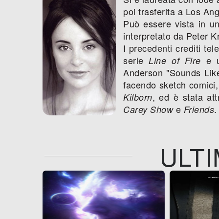
poi trasferita a Los An
Può essere vista in un
interpretato da Peter K
I precedenti crediti te
serie
e 
Line of Fire
Anderson "Sounds Like
facendo sketch comici,
, ed è stata at
Kilborn
e
.
Carey Show
Friends
ULTI