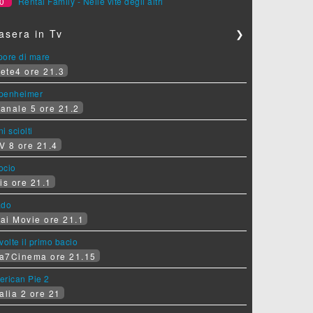
0
Rental Family - Nelle vite degli altri
asera in Tv
❯
pore di mare
ete4 ore 21.3
penheimer
anale 5 ore 21.2
i sciolti
V 8 ore 21.4
socio
is ore 21.1
ado
ai Movie ore 21.1
volte il primo bacio
a7Cinema ore 21.15
erican Pie 2
alia 2 ore 21