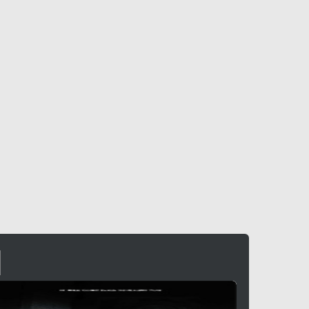
MASTERS OF HORROR: RUMORI E TENEBRE
rror
, (
Canada
,
USA
-
2006
), 58 min.




Scheda »
I