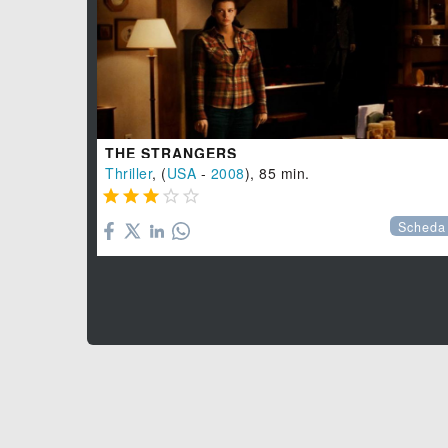
THE STRANGERS
Thriller
, (
USA
-
2008
), 85 min.





Scheda