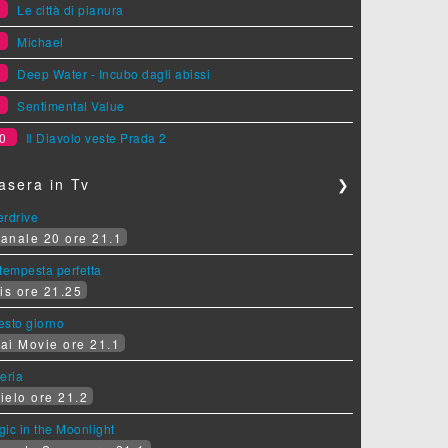
6
Le città di pianura
7
Michael
8
Deep Water - Incubo dagli abissi
9
Sentimental Value
0
Il Diavolo veste Prada 2
asera in Tv
❯
erdrive
anale 20 ore 21.1
tempesta perfetta
is ore 21.25
sesto giorno
ai Movie ore 21.1
eria
ielo ore 21.2
ic in the Moonlight