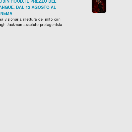
OBIN HOOD, IL PREZZO DEL
ANGUE, DAL 12 AGOSTO AL
INEMA
a visionaria rilettura del mito con
ugh Jackman assoluto protagonista.
A VIAGGIATRICE A SEOUL
BY THE STREAM
 min.
ammatico
, (
Corea del sud
-
2024
), 90 min.
Drammatico
, (
Corea del sud
-
2





Scheda »
Sched