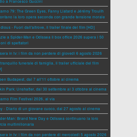
dio a Francesco Guccini
arno 79: The Green Eyes, Fanny Liatard e Jérémy Trouilh
rontano la loro opera seconda con grande tensione morale
idious - Fuori dall'altrove, il trailer finale del film [HD]
zie a Spider-Man e Odissea il box office 2026 supera i 50
ioni di spettatori
sera in tv: i film da non perdere di giovedì 6 agosto 2026
tranquillo funerale di famiglia, il trailer ufficiale del film
D]
en Budapest, dal 7 all'11 ottobre al cinema
kin Park: Unshatter, dal 30 settembre al 3 ottobre al cinema
arno Film Festival 2026, al via
y - Diario di un giovane cuoco, dal 27 agosto al cinema
der-Man: Brand New Day e Odissea continuano la loro
cia multimilionaria
sera in tv: i film da non perdere di mercoledì 5 agosto 2026