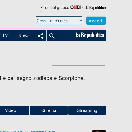
Parte del gruppo
e
Accedi


TV
News
 è del segno zodiacale Scorpione.
Video
Cinema
Streaming