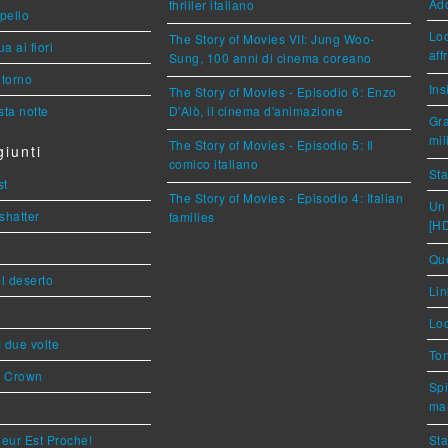
Ad
thriller italiano
ppello
Loc
The Story of Movies VII: Jung Woo-
a ai fiori
aff
Sung, 100 anni di cinema coreano
torno
Ins
The Story of Movies - Episodio 6: Enzo
ta notte
D'Alò, il cinema d'animazione
Gra
mil
The Story of Movies - Episodio 5: Il
iunti
comico italiano
Sta
st
The Story of Movies - Episodio 4: Italian
Un 
shatter
families
[H
Que
l deserto
Lin
Loc
ì due volte
Ton
s Crown
Spi
mar
eur Est Proche!
Sta