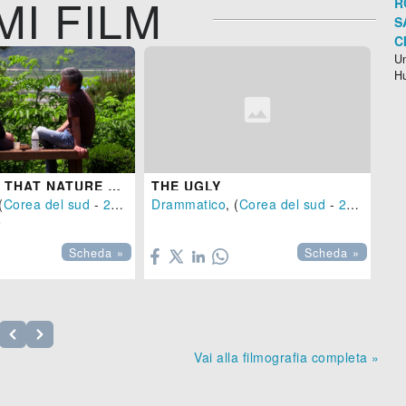
MI FILM
R
S
C
Un
H
WHAT DOES THAT NATURE SAY TO YOU
THE UGLY
UN
(
Corea del sud
-
2025
), 108 min.
Drammatico
, (
Corea del sud
-
2025
), 102
Dr



Scheda »
Scheda »
Vai alla filmografia completa »