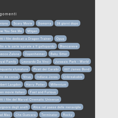
gomenti
nions
Scary Movie
Gomorra
28 giorni dopo
ow You See Me
M3gan
tti i film dedicati a Dragon Trainer
Opus
film e le serie ispirate a Il gattopardo
Biancaneve
hecco Zalone
Oppenheimer
Baby Sitter
yal Family
Leonardo Da Vinci
Jurassic Park - World
nquanta sfumature
Pirati dei Caraibi
007 James Bond
to da corsa
Virus
Indiana Jones
Unbreakable
obert Langdon
Harry Potter
Millennium
en movie italiani
Fast and Furious
tti i film del Marvel Cinematic Universe
 signore degli anelli
Alice nel paese delle meraviglie
ad Max
Che Guevara
Terminator
Rocky