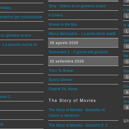
T
Tony - Diario di un giovane cuoco
omsday
L'a
Il Cileno
L
cammino per ricominciare
Sheep in the Box
Io 
L
Marco Bellocchio - La porta della realtà
i un giovane cuoco
Sp
28 agosto 2026
- La piccola cucina di
It
Terminator 2 - Il giorno del giudizio
Mat
02 settembre 2026
C
Train To Busan
Sib
C
Sunny Dancer
Cho
Coyote Vs. Acme
S
esimi 2
The Story of Movies
An
S
The Story of Movies - Episodio IX:
Calcio e campioni
Ul
ud
The Story of Movies - Episodio 8: Il