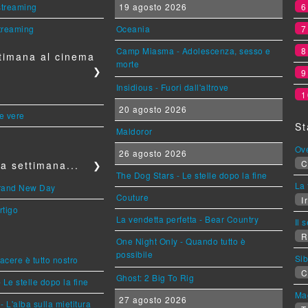
 streaming
19 agosto 2026
streaming
Oceania
Camp Miasma - Adolescenza, sesso e
timana al cinema
morte
❯
Insidious - Fuori dall'altrove
1
20 agosto 2026
le vere
St
Maldoror
Ov
26 agosto 2026
C
a settimana...
❯
The Dog Stars - Le stelle dopo la fine
La 
Brand New Day
Couture
Ir
rtigo
La vendetta perfetta - Bear Country
Il 
R
One Night Only - Quando tutto è
possibile
Sib
piacere è tutto nostro
C
Ghost: 2 Big To Rig
 Le stelle dopo la fine
Mag
27 agosto 2026
L'alba sulla mietitura