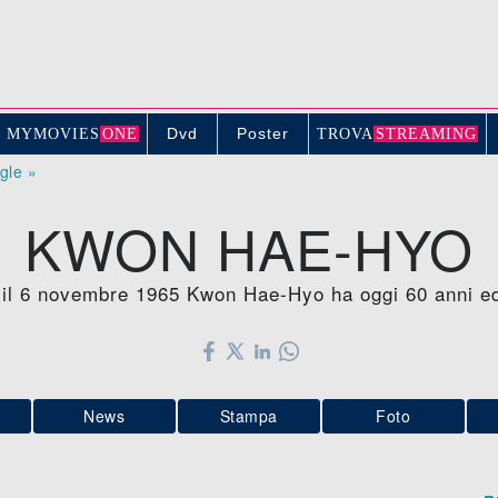
Dvd
Poster
MYMOVIE
S
ONE
TROV
A
STREAMING
ogle »
KWON HAE-HYO
 il 6 novembre 1965 Kwon Hae-Hyo ha oggi 60 anni ed
News
Stampa
Foto