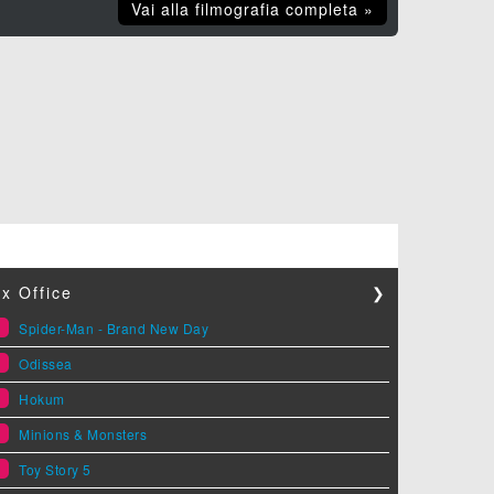
Vai alla filmografia completa »
x Office
❯
1
Spider-Man - Brand New Day
2
Odissea
3
Hokum
4
Minions & Monsters
5
Toy Story 5