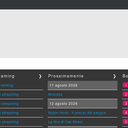
reaming
❯
Prossimamente
❯
Bo
streaming
11 agosto 2026
n streaming
Nimrods
n streaming
12 agosto 2026
n streaming
Robin Hood - Il prezzo del sangue
n streaming
La fine di Oak Street