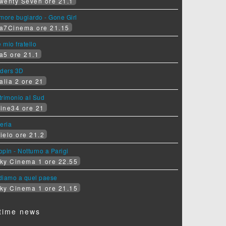
wenty Seven ore 21.1
more bugiardo - Gone Girl
a7Cinema ore 21.15
e mio fratello
a5 ore 21.1
iders 3D
alia 2 ore 21
rimonio al Sud
ine34 ore 21
eria
ielo ore 21.2
pin - Notturno a Parigi
ky Cinema 1 ore 22.55
diamo a quel paese
ky Cinema 1 ore 21.15
time news