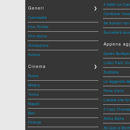
Il Gatto col Ca
Generi
❯
Cambiare l'acqu
Commedie
Se domani non 
Film Thriller
Succederà ques
Film Horror
Appena agg
Animazione
Queen Budape
Azione
Linkin Park: Un
Cinema
❯
Zustissia
Roma
La leggenda de
Milano
Fame d'aria
Torino
L'estate che fin
Napoli
Il Caso Thoma
Bari
Atcha Atcha
Firenze
Ah Que le Bonh