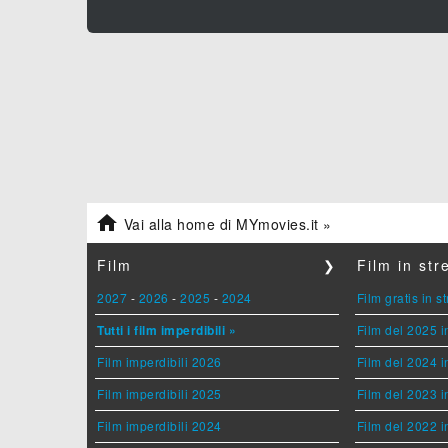

Vai alla home di MYmovies.it »
Film
❯
Film in st
2027
-
2026
-
2025
-
2024
Film gratis in 
Tutti i film imperdibili »
Film del 2025 i
Film imperdibili 2026
Film del 2024 i
Film imperdibili 2025
Film del 2023 i
Film imperdibili 2024
Film del 2022 i