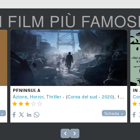
I FILM PIÙ FAMOS
PENINSULA
IN
Azione
,
Horror
,
Thriller
- (
Corea del sud
-
2020
), 116 min.
Co






 »
Scheda »