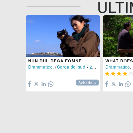
ULTI
NUN DUL DEGA EOMNE
Drammatico
, (
Corea del sud
-
2026
), 72 min.
Drammatico
, 





Scheda »