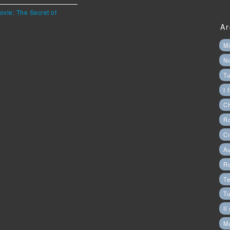
ovie: The Secret of
Ar
Mi
N
Tu
I 
C
Ro
Ci
Au
R
Te
Tu
Il
M