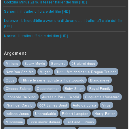
Godzilla Minus Zero, il teaser trailer del film [HD]
Serpenti, il trailer ufficiale del film [HD]
Lorenzo - L'incredibile avventura di Jovanotti, il trailer ufficiale del film
[HD]
Normal, il trailer ufficiale del film [HD]
Argomenti
Minions
Scary Movie
Gomorra
28 giorni dopo
Now You See Me
M3gan
Tutti i film dedicati a Dragon Trainer
Opus
I film e le serie ispirate a Il gattopardo
Biancaneve
Checco Zalone
Oppenheimer
Baby Sitter
Royal Family
Leonardo Da Vinci
Jurassic Park - World
Cinquanta sfumature
Pirati dei Caraibi
007 James Bond
Auto da corsa
Virus
Indiana Jones
Unbreakable
Robert Langdon
Harry Potter
Millennium
Teen movie italiani
Fast and Furious