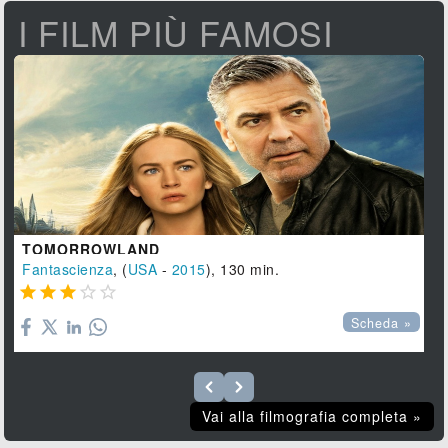
I FILM PIÙ FAMOSI
TOMORROWLAND
Fantascienza
, (
USA
-
2015
), 130 min.





Scheda »
Vai alla filmografia completa »