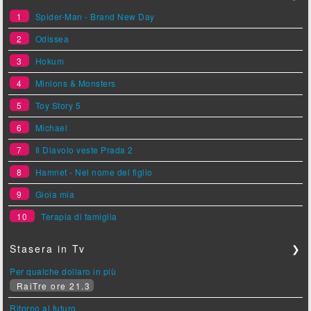
1
Spider-Man - Brand New Day
2
Odissea
3
Hokum
4
Minions & Monsters
5
Toy Story 5
6
Michael
7
Il Diavolo veste Prada 2
8
Hamnet - Nel nome del figlio
9
Gioia mia
10
Terapia di famiglia
Stasera in Tv
❯
Per qualche dollaro in più
RaiTre ore 21.3
Ritorno al futuro