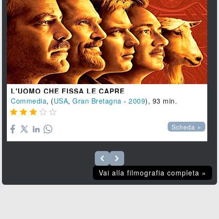
L'UOMO CHE FISSA LE CAPRE
Commedia
, (
USA
,
Gran Bretagna
-
2009
), 93 min.





Scheda »
Vai alla filmografia completa »