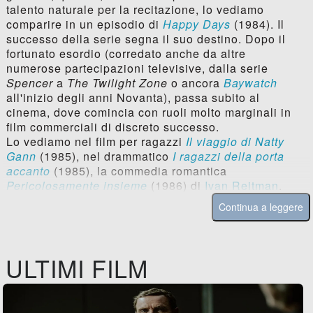
talento naturale per la recitazione, lo vediamo
comparire in un episodio di
Happy Days
(1984). Il
successo della serie segna il suo destino. Dopo il
fortunato esordio (corredato anche da altre
numerose partecipazioni televisive, dalla serie
Spencer
a
The Twilight Zone
o ancora
Baywatch
all'inizio degli anni Novanta), passa subito al
cinema, dove comincia con ruoli molto marginali in
film commerciali di discreto successo.
Lo vediamo nel film per ragazzi
Il viaggio di Natty
Gann
(1985), nel drammatico
I ragazzi della porta
accanto
(1985), la commedia romantica
Pericolosamente insieme
(1986) di
Ivan Reitman
.
Continua a leggere
ULTIMI FILM