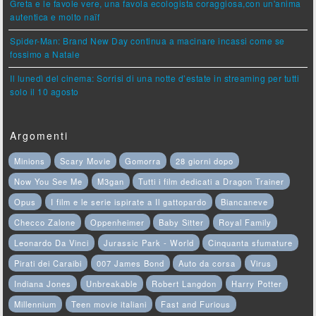
Greta e le favole vere, una favola ecologista coraggiosa,con un'anima
autentica e molto naïf
Spider-Man: Brand New Day continua a macinare incassi come se
fossimo a Natale
Il lunedì del cinema: Sorrisi di una notte d’estate in streaming per tutti
solo il 10 agosto
Argomenti
Minions
Scary Movie
Gomorra
28 giorni dopo
Now You See Me
M3gan
Tutti i film dedicati a Dragon Trainer
Opus
I film e le serie ispirate a Il gattopardo
Biancaneve
Checco Zalone
Oppenheimer
Baby Sitter
Royal Family
Leonardo Da Vinci
Jurassic Park - World
Cinquanta sfumature
Pirati dei Caraibi
007 James Bond
Auto da corsa
Virus
Indiana Jones
Unbreakable
Robert Langdon
Harry Potter
Millennium
Teen movie italiani
Fast and Furious