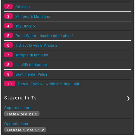
2
Odissea
3
Minions & Monsters
4
Toy Story 5
5
Deep Water - Incubo dagli abissi
6
Il Diavolo veste Prada 2
7
Terapia di famiglia
8
Le città di pianura
9
Sentimental Value
10
Rental Family - Nelle vite degli altri
Stasera in Tv
❯
Sapore di mare
Rete4 ore 21.3
Oppenheimer
Canale 5 ore 21.2