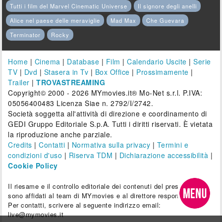
Tutti i film del Marvel Cinematic Universe
Il signore degli anelli
Alice nel paese delle meraviglie
Mad Max
Che Guevara
Terminator
Rocky
Home
|
Cinema
|
Database
|
Film
|
Calendario Uscite
|
Serie
TV
|
Dvd
|
Stasera in Tv
|
Box Office
|
Prossimamente
|
Trailer
|
TROVASTREAMING
Copyright© 2000 - 2026 MYmovies.it® Mo-Net s.r.l. P.IVA:
05056400483 Licenza Siae n. 2792/I/2742.
Società soggetta all'attività di direzione e coordinamento di
GEDI Gruppo Editoriale S.p.A. Tutti i diritti riservati. È vietata
la riproduzione anche parziale.
Credits
|
Contatti
|
Normativa sulla privacy
|
Termini e
condizioni d'uso
|
Riserva TDM
|
Dichiarazione accessibilità
|
Cookie Policy
Il riesame e il controllo editoriale dei contenuti del presente sito
sono affidati al team di MYmovies e al direttore responsabile.
Per contatti, scrivere al seguente indirizzo email:
live@mymovies.it