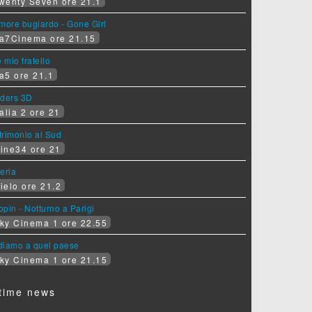
wenty Seven ore 21.1
more bugiardo - Gone Girl
a7Cinema ore 21.15
e mio fratello
a5 ore 21.1
iders 3D
alia 2 ore 21
rimonio al Sud
ine34 ore 21
eria
ielo ore 21.2
pin - Notturno a Parigi
ky Cinema 1 ore 22.55
diamo a quel paese
ky Cinema 1 ore 21.15
time news