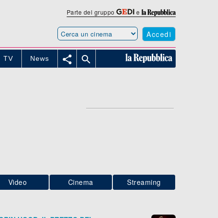
Parte del gruppo
e
Accedi


TV
News
Video
Cinema
Streaming