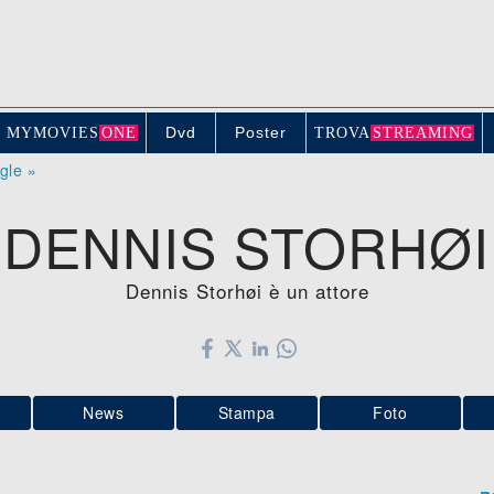
Dvd
Poster
MYMOVIE
S
ONE
TROV
A
STREAMING
ogle »
DENNIS STORHØI
Dennis Storhøi è un attore
News
Stampa
Foto