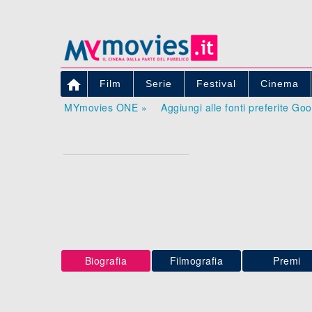

Film
Serie
Festival
Cinema
MYmovies ONE »
Aggiungi alle fonti preferite Go
Biografia
Filmografia
Premi