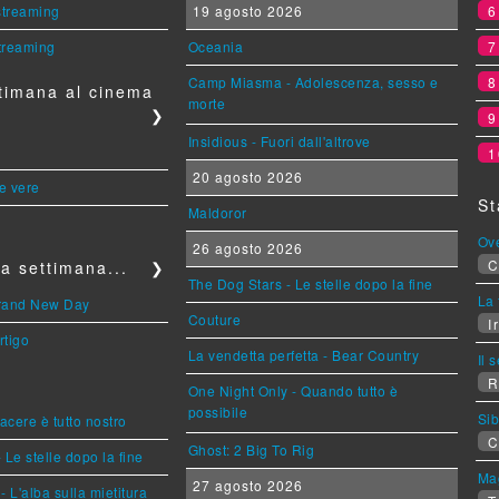
 streaming
19 agosto 2026
streaming
Oceania
Camp Miasma - Adolescenza, sesso e
timana al cinema
morte
❯
Insidious - Fuori dall'altrove
1
20 agosto 2026
le vere
St
Maldoror
Ov
26 agosto 2026
C
a settimana...
❯
The Dog Stars - Le stelle dopo la fine
La 
Brand New Day
Couture
Ir
rtigo
La vendetta perfetta - Bear Country
Il 
R
One Night Only - Quando tutto è
possibile
Sib
piacere è tutto nostro
C
Ghost: 2 Big To Rig
 Le stelle dopo la fine
Mag
27 agosto 2026
L'alba sulla mietitura