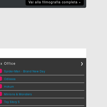
Vai alla filmografia completa »
x Office
❯
1
Spider-Man - Brand New Day
2
Odissea
3
Hokum
4
Minions & Monsters
5
Toy Story 5