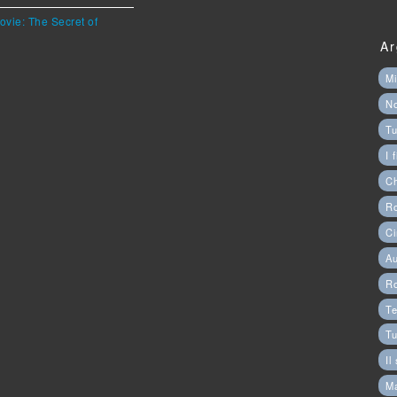
ovie: The Secret of
Ar
Mi
N
Tu
I 
C
Ro
Ci
Au
R
Te
Tu
Il
M