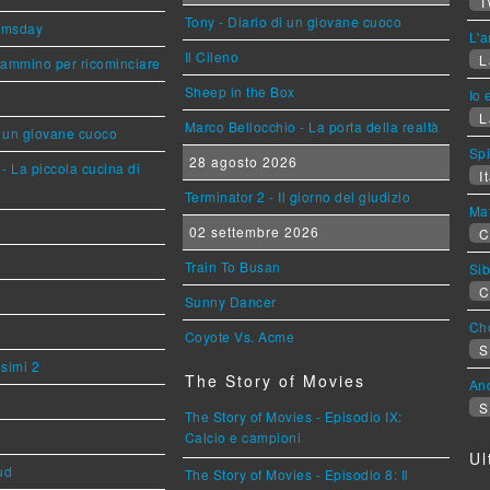
T
Tony - Diario di un giovane cuoco
omsday
L'a
Il Cileno
L
cammino per ricominciare
Sheep in the Box
Io 
L
Marco Bellocchio - La porta della realtà
i un giovane cuoco
Sp
28 agosto 2026
- La piccola cucina di
It
Terminator 2 - Il giorno del giudizio
Mat
02 settembre 2026
C
Train To Busan
Sib
C
Sunny Dancer
Cho
Coyote Vs. Acme
S
esimi 2
The Story of Movies
An
S
The Story of Movies - Episodio IX:
Calcio e campioni
Ul
ud
The Story of Movies - Episodio 8: Il