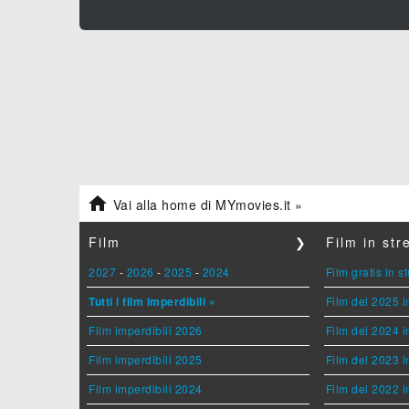

Vai alla home di MYmovies.it »
Film
❯
Film in st
2027
-
2026
-
2025
-
2024
Film gratis in 
Tutti i film imperdibili »
Film del 2025 i
Film imperdibili 2026
Film del 2024 i
Film imperdibili 2025
Film del 2023 i
Film imperdibili 2024
Film del 2022 i