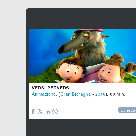
VERSI PERVERSI
Animazione
, (
Gran Bretagna
-
2016
), 60 min.

Scheda