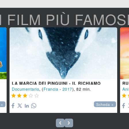
I FILM PIÙ FAMOS
LA MARCIA DEI PINGUINI - IL RICHIAMO
Documentario
, (
Francia
-
2017
), 82 min.
An






 »
Scheda »