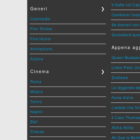
Il Gatto col Ca
Generi
❯
Cambiare l'acqu
Commedie
Se domani non 
Film Thriller
Succederà ques
Film Horror
Appena agg
Animazione
Queen Budape
Azione
Linkin Park: Un
Cinema
❯
Zustissia
Roma
La leggenda de
Milano
Fame d'aria
Torino
L'estate che fin
Napoli
Il Caso Thoma
Bari
Atcha Atcha
Firenze
Ah Que le Bonh