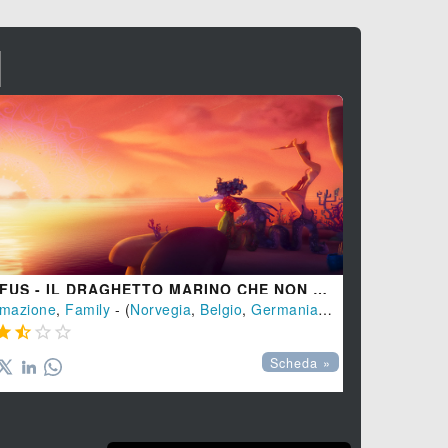
I
RUFUS - IL DRAGHETTO MARINO CHE NON SAPEVA NUOTARE
THE DARK
imazione
,
Family
- (
Norvegia
,
Belgio
,
Germania
-
2026
Horror
), 80 min.
,
Thril








Scheda »