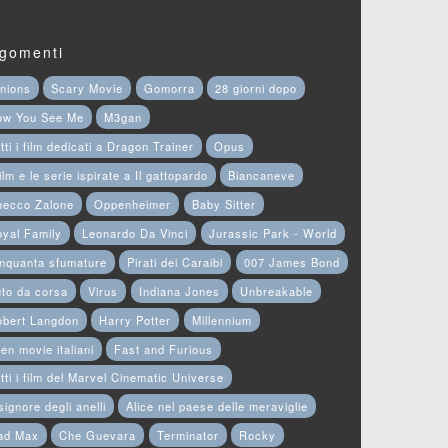
gomenti
nions
Scary Movie
Gomorra
28 giorni dopo
ow You See Me
M3gan
tti i film dedicati a Dragon Trainer
Opus
film e le serie ispirate a Il gattopardo
Biancaneve
hecco Zalone
Oppenheimer
Baby Sitter
yal Family
Leonardo Da Vinci
Jurassic Park - World
nquanta sfumature
Pirati dei Caraibi
007 James Bond
to da corsa
Virus
Indiana Jones
Unbreakable
obert Langdon
Harry Potter
Millennium
en movie italiani
Fast and Furious
tti i film del Marvel Cinematic Universe
 signore degli anelli
Alice nel paese delle meraviglie
ad Max
Che Guevara
Terminator
Rocky