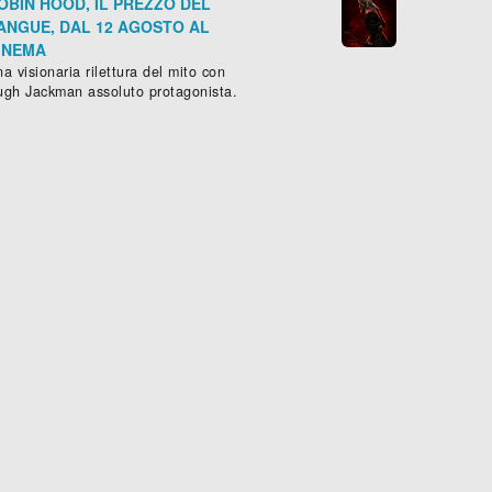
OBIN HOOD, IL PREZZO DEL
ANGUE, DAL 12 AGOSTO AL
INEMA
a visionaria rilettura del mito con
ugh Jackman assoluto protagonista.
JULESTORM - LA TEMPESTA DI NATALE
FORBANNELSEN
min.
RIE -
Drammatico
, ( -
2022
)
Horror
, (
Norvegia
-
2022
), 104 min

Scheda »
Sched