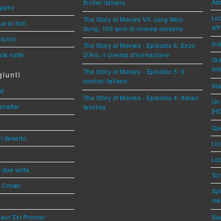
Ad
thriller italiano
ppello
Loc
The Story of Movies VII: Jung Woo-
a ai fiori
aff
Sung, 100 anni di cinema coreano
torno
Ins
The Story of Movies - Episodio 6: Enzo
ta notte
D'Alò, il cinema d'animazione
Gra
mil
The Story of Movies - Episodio 5: Il
iunti
comico italiano
Sta
st
The Story of Movies - Episodio 4: Italian
Un 
shatter
families
[H
Que
l deserto
Lin
Loc
ì due volte
Ton
s Crown
Spi
mar
eur Est Proche!
Sta