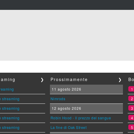
reaming
❯
Prossimamente
❯
Bo
streaming
11 agosto 2026
n streaming
Nimrods
n streaming
12 agosto 2026
n streaming
Robin Hood - Il prezzo del sangue
n streaming
La fine di Oak Street