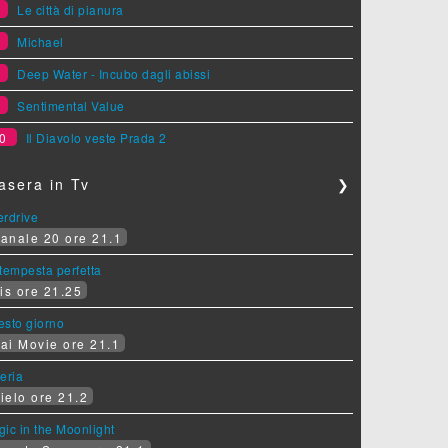
6
Le città di pianura
7
Michael
8
Deep Water - Incubo dagli abissi
9
Sentimental Value
0
Il Diavolo veste Prada 2
asera in Tv
❯
erdrive
anale 20 ore 21.1
tempesta perfetta
is ore 21.25
sesto giorno
ai Movie ore 21.1
eria
ielo ore 21.2
ic in the Moonlight