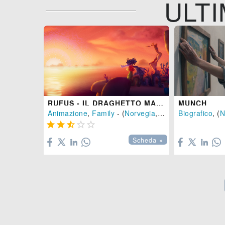
ULTI
RUFUS - IL DRAGHETTO MARINO CHE NON SAPEVA NUOTARE
MUNCH
Animazione
,
Family
- (
Norvegia
,
Belgio
Biografico
,
Germania
, (
N






Scheda »