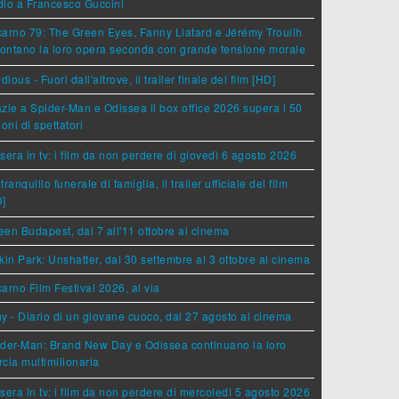
dio a Francesco Guccini
arno 79: The Green Eyes, Fanny Liatard e Jérémy Trouilh
rontano la loro opera seconda con grande tensione morale
idious - Fuori dall'altrove, il trailer finale del film [HD]
zie a Spider-Man e Odissea il box office 2026 supera i 50
ioni di spettatori
sera in tv: i film da non perdere di giovedì 6 agosto 2026
tranquillo funerale di famiglia, il trailer ufficiale del film
D]
en Budapest, dal 7 all'11 ottobre al cinema
kin Park: Unshatter, dal 30 settembre al 3 ottobre al cinema
arno Film Festival 2026, al via
y - Diario di un giovane cuoco, dal 27 agosto al cinema
der-Man: Brand New Day e Odissea continuano la loro
cia multimilionaria
sera in tv: i film da non perdere di mercoledì 5 agosto 2026