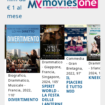
€ 1 al
mese
Commedia
ico
Drammatico
Drammati
- Gran
- Giappone,
- Irlanda,
Bretagna,
'
Francia,
2024, 105
2022, 97'
Biografico,
Singapore,
KNEECA
IL
Drammatico,
2024, 105'
PIACERE
Musicale -
SPIRIT
È TUTTO
Francia, 2022,
WORLD -
MIO
LA FESTA
110'
DELLE
DIVERTIMENTO
LANTERNE