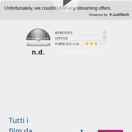
Powered by

MYMOVIES

CRITICA





PUBBLICO 3,00
n.d.
CONSIGLIATO N.D.
Tutti i
film da