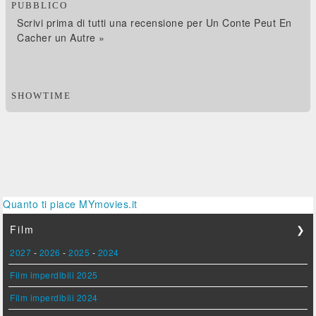
PUBBLICO
Scrivi prima di tutti una recensione per Un Conte Peut En
Cacher un Autre »
SHOWTIME
Quanto ti piace MYmovies.it
Film
❯
2027
-
2026
-
2025
-
2024
Film imperdibili 2025
Film imperdibili 2024