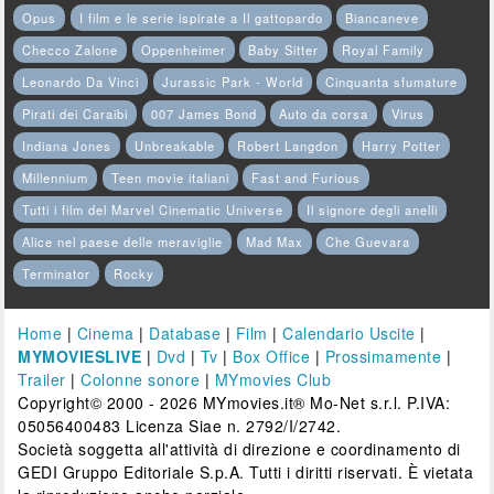
Opus
I film e le serie ispirate a Il gattopardo
Biancaneve
Checco Zalone
Oppenheimer
Baby Sitter
Royal Family
Leonardo Da Vinci
Jurassic Park - World
Cinquanta sfumature
Pirati dei Caraibi
007 James Bond
Auto da corsa
Virus
Indiana Jones
Unbreakable
Robert Langdon
Harry Potter
Millennium
Teen movie italiani
Fast and Furious
Tutti i film del Marvel Cinematic Universe
Il signore degli anelli
Alice nel paese delle meraviglie
Mad Max
Che Guevara
Terminator
Rocky
Home
|
Cinema
|
Database
|
Film
|
Calendario Uscite
|
MYMOVIESLIVE
|
Dvd
|
Tv
|
Box Office
|
Prossimamente
|
Trailer
|
Colonne sonore
|
MYmovies Club
Copyright© 2000 - 2026 MYmovies.it® Mo-Net s.r.l. P.IVA:
05056400483 Licenza Siae n. 2792/I/2742.
Società soggetta all'attività di direzione e coordinamento di
GEDI Gruppo Editoriale S.p.A. Tutti i diritti riservati. È vietata