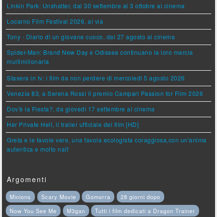
Linkin Park: Unshatter, dal 30 settembre al 3 ottobre al cinema
Locarno Film Festival 2026, al via
Tony - Diario di un giovane cuoco, dal 27 agosto al cinema
Spider-Man: Brand New Day e Odissea continuano la loro marcia
multimilionaria
Stasera in tv: i film da non perdere di mercoledì 5 agosto 2026
Venezia 83, a Serena Rossi il premio Campari Passion for Film 2026
Dov'è la Fiesta?, da giovedì 17 settembre al cinema
Her Private Hell, il trailer ufficiale del film [HD]
Greta e le favole vere, una favola ecologista coraggiosa,con un'anima
autentica e molto naïf
Argomenti
Minions
Scary Movie
Gomorra
28 giorni dopo
Now You See Me
M3gan
Tutti i film dedicati a Dragon Trainer