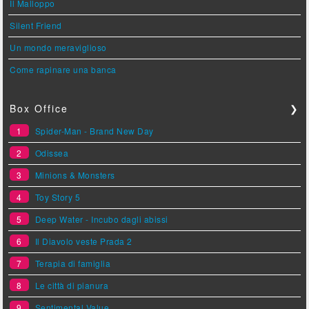
Il Malloppo
Silent Friend
Un mondo meraviglioso
Come rapinare una banca
Box Office
❯
1
Spider-Man - Brand New Day
2
Odissea
3
Minions & Monsters
4
Toy Story 5
5
Deep Water - Incubo dagli abissi
6
Il Diavolo veste Prada 2
7
Terapia di famiglia
8
Le città di pianura
9
Sentimental Value