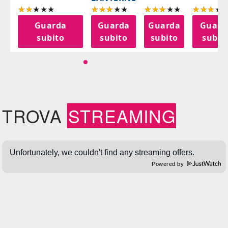
a
Guarda
Guarda
Guarda
Guard
o
subito
subito
subito
subit
TROVA
STREAMING
Powered by