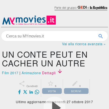
Vai alla ricerca avanzata »
UN CONTE PEUT EN
CACHER UN AUTRE

Film 2017
|
Animazione
Dettagli



6
0
Condividi
VOTA
SCRIVI
Ultimo aggiornamento venerdì 27 ottobre 2017