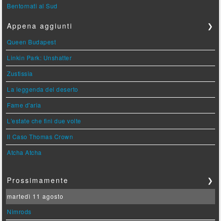
Bentornati al Sud
Appena aggiunti
❯
Queen Budapest
Linkin Park: Unshatter
Zustissia
La leggenda del deserto
Fame d'aria
L'estate che finì due volte
Il Caso Thomas Crown
Atcha Atcha
Prossimamente
❯
martedì 11 agosto
Nimrods