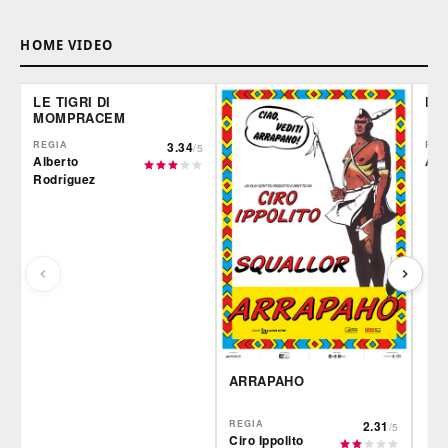
HOME VIDEO
LE TIGRI DI
DE
MOMPRACEM
REGIA
3.34
REG
/5
Alberto
Ale
Rodríguez
ARRAPAHO
REGIA
2.31
/5
Ciro Ippolito