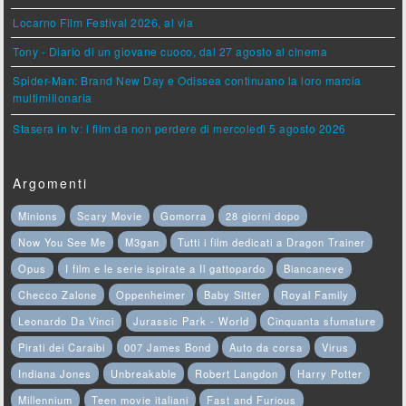
Locarno Film Festival 2026, al via
Tony - Diario di un giovane cuoco, dal 27 agosto al cinema
Spider-Man: Brand New Day e Odissea continuano la loro marcia
multimilionaria
Stasera in tv: i film da non perdere di mercoledì 5 agosto 2026
Argomenti
Minions
Scary Movie
Gomorra
28 giorni dopo
Now You See Me
M3gan
Tutti i film dedicati a Dragon Trainer
Opus
I film e le serie ispirate a Il gattopardo
Biancaneve
Checco Zalone
Oppenheimer
Baby Sitter
Royal Family
Leonardo Da Vinci
Jurassic Park - World
Cinquanta sfumature
Pirati dei Caraibi
007 James Bond
Auto da corsa
Virus
Indiana Jones
Unbreakable
Robert Langdon
Harry Potter
Millennium
Teen movie italiani
Fast and Furious