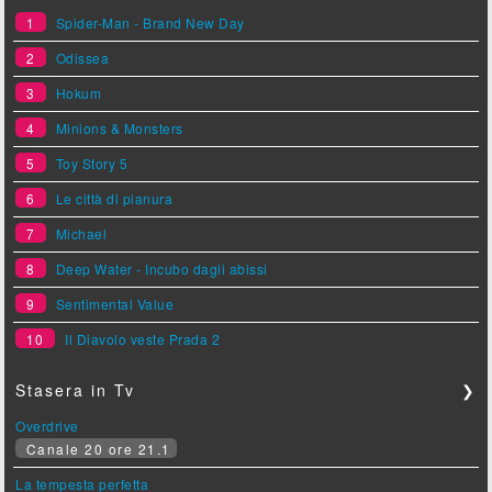
1
Spider-Man - Brand New Day
2
Odissea
3
Hokum
4
Minions & Monsters
5
Toy Story 5
6
Le città di pianura
7
Michael
8
Deep Water - Incubo dagli abissi
9
Sentimental Value
10
Il Diavolo veste Prada 2
Stasera in Tv
❯
Overdrive
Canale 20 ore 21.1
La tempesta perfetta