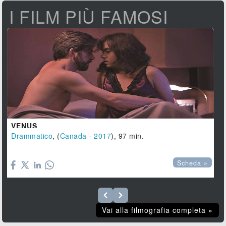
I FILM PIÙ FAMOSI
VENUS
Drammatico
, (
Canada
-
2017
), 97 min.

Scheda »
Vai alla filmografia completa »