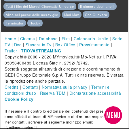
Tutti i film del Marvel Cinematic Universe
Il signore degli anelli
Alice nel paese delle meraviglie
Mad Max
Che Guevara
Terminator
Rocky
Home
|
Cinema
|
Database
|
Film
|
Calendario Uscite
|
Serie
TV
|
Dvd
|
Stasera in Tv
|
Box Office
|
Prossimamente
|
Trailer
|
TROVASTREAMING
Copyright© 2000 - 2026 MYmovies.it® Mo-Net s.r.l. P.IVA:
05056400483 Licenza Siae n. 2792/I/2742.
Società soggetta all'attività di direzione e coordinamento di
GEDI Gruppo Editoriale S.p.A. Tutti i diritti riservati. È vietata
la riproduzione anche parziale.
Credits
|
Contatti
|
Normativa sulla privacy
|
Termini e
condizioni d'uso
|
Riserva TDM
|
Dichiarazione accessibilità
|
Cookie Policy
Il riesame e il controllo editoriale dei contenuti del presente sito
sono affidati al team di MYmovies e al direttore responsabile.
Per contatti, scrivere al seguente indirizzo email:
live@mymovies.it