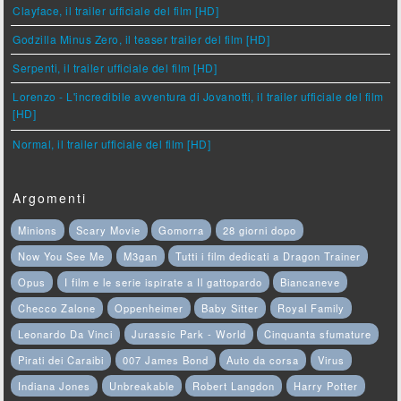
Clayface, il trailer ufficiale del film [HD]
Godzilla Minus Zero, il teaser trailer del film [HD]
Serpenti, il trailer ufficiale del film [HD]
Lorenzo - L'incredibile avventura di Jovanotti, il trailer ufficiale del film
[HD]
Normal, il trailer ufficiale del film [HD]
Argomenti
Minions
Scary Movie
Gomorra
28 giorni dopo
Now You See Me
M3gan
Tutti i film dedicati a Dragon Trainer
Opus
I film e le serie ispirate a Il gattopardo
Biancaneve
Checco Zalone
Oppenheimer
Baby Sitter
Royal Family
Leonardo Da Vinci
Jurassic Park - World
Cinquanta sfumature
Pirati dei Caraibi
007 James Bond
Auto da corsa
Virus
Indiana Jones
Unbreakable
Robert Langdon
Harry Potter