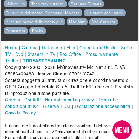
Millennium
Teen movie italiani
Fast and Furious
Tutti i film del Marvel Cinematic Universe
Il signore degli anelli
Alice nel paese delle meraviglie
Mad Max
Che Guevara
Terminator
Rocky
Home
|
Cinema
|
Database
|
Film
|
Calendario Uscite
|
Serie
TV
|
Dvd
|
Stasera in Tv
|
Box Office
|
Prossimamente
|
Trailer
|
TROVASTREAMING
Copyright© 2000 - 2026 MYmovies.it® Mo-Net s.r.l. P.IVA:
05056400483 Licenza Siae n. 2792/I/2742.
Società soggetta all'attività di direzione e coordinamento di
GEDI Gruppo Editoriale S.p.A. Tutti i diritti riservati. È vietata
la riproduzione anche parziale.
Credits
|
Contatti
|
Normativa sulla privacy
|
Termini e
condizioni d'uso
|
Riserva TDM
|
Dichiarazione accessibilità
|
Cookie Policy
Il riesame e il controllo editoriale dei contenuti del presente sito
sono affidati al team di MYmovies e al direttore responsabile.
Per contatti, scrivere al seguente indirizzo email: