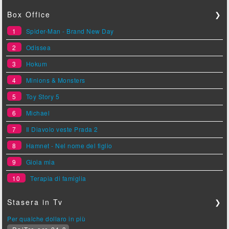
Box Office
❯
1
Spider-Man - Brand New Day
2
Odissea
3
Hokum
4
Minions & Monsters
5
Toy Story 5
6
Michael
7
Il Diavolo veste Prada 2
8
Hamnet - Nel nome del figlio
9
Gioia mia
10
Terapia di famiglia
Stasera in Tv
❯
Per qualche dollaro in più