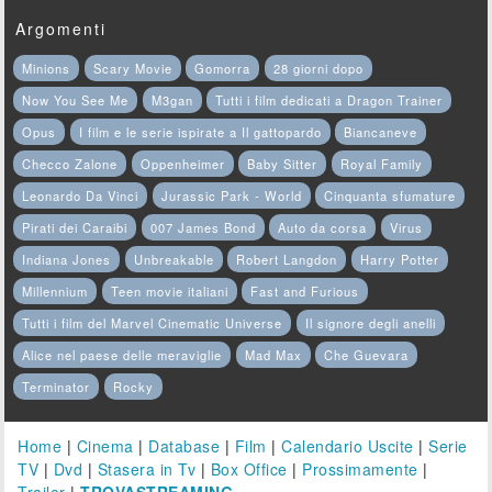
Argomenti
Minions
Scary Movie
Gomorra
28 giorni dopo
Now You See Me
M3gan
Tutti i film dedicati a Dragon Trainer
Opus
I film e le serie ispirate a Il gattopardo
Biancaneve
Checco Zalone
Oppenheimer
Baby Sitter
Royal Family
Leonardo Da Vinci
Jurassic Park - World
Cinquanta sfumature
Pirati dei Caraibi
007 James Bond
Auto da corsa
Virus
Indiana Jones
Unbreakable
Robert Langdon
Harry Potter
Millennium
Teen movie italiani
Fast and Furious
Tutti i film del Marvel Cinematic Universe
Il signore degli anelli
Alice nel paese delle meraviglie
Mad Max
Che Guevara
Terminator
Rocky
Home
|
Cinema
|
Database
|
Film
|
Calendario Uscite
|
Serie
TV
|
Dvd
|
Stasera in Tv
|
Box Office
|
Prossimamente
|