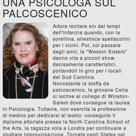
UNA PSICOLOGA SUL
PALCOSCENICO
Adora recitare sin dai tempi
dell'infanzia quando, con la
sorellina, allestisce spettacolini
per i vicini. Poi, col passare
degli anni, le "Weston Sisters"
danno vita a piccoli show
decisamente caratteristici,
portandoli in giro per i locali
del Sud Carolina.
Nonostante la stoffa da
palcoscenico, la giovane Celia
si iscrive al college di Winston-
Salem dove consegue la laurea
in Psicologia. Tuttavia, non esercita la professione
di medico per dedicarsi al teatro: conseguito il
diploma attoriale presso la North Carolina School of
the Arts, la ragazza vola a Londra per continuare a
studiare improvvisazione. Tornata negli States nel