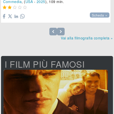
Commedia
, (
USA
-
2025
), 109 min.





Scheda »
Vai alla filmografia completa »
I FILM PIÙ FAMOSI