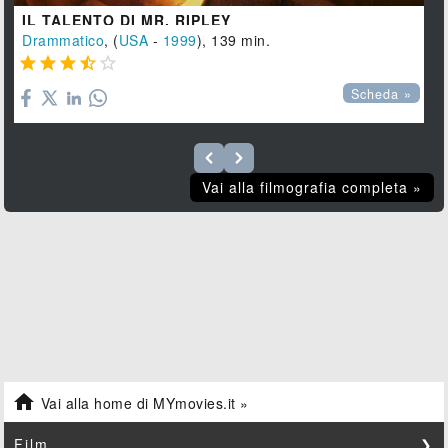
IL TALENTO DI MR. RIPLEY
Drammatico
, (
USA
-
1999
), 139 min.





Scheda »
Vai alla filmografia completa »

Vai alla home di MYmovies.it »
Film
❯