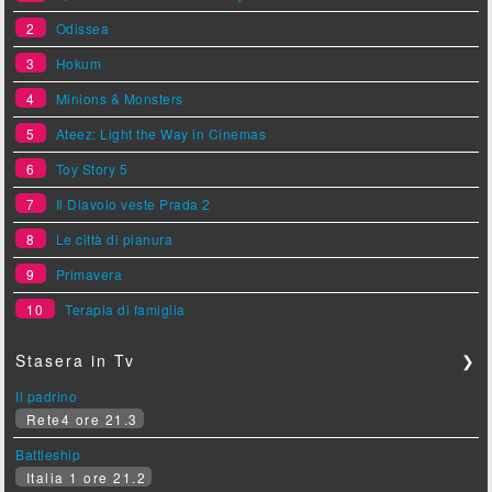
2
Odissea
3
Hokum
4
Minions & Monsters
5
Ateez: Light the Way in Cinemas
6
Toy Story 5
7
Il Diavolo veste Prada 2
8
Le città di pianura
9
Primavera
10
Terapia di famiglia
Stasera in Tv
❯
Il padrino
Rete4 ore 21.3
Battleship
Italia 1 ore 21.2