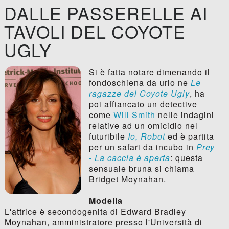
DALLE PASSERELLE AI
TAVOLI DEL COYOTE
UGLY
Si è fatta notare dimenando il
fondoschiena da urlo ne
Le
ragazze del Coyote Ugly
, ha
poi affiancato un detective
come
Will Smith
nelle indagini
relative ad un omicidio nel
futuribile
Io, Robot
ed è partita
per un safari da incubo in
Prey
- La caccia è aperta
: questa
sensuale bruna si chiama
Bridget Moynahan.
Modella
L'attrice è secondogenita di Edward Bradley
Moynahan, amministratore presso l'Università di