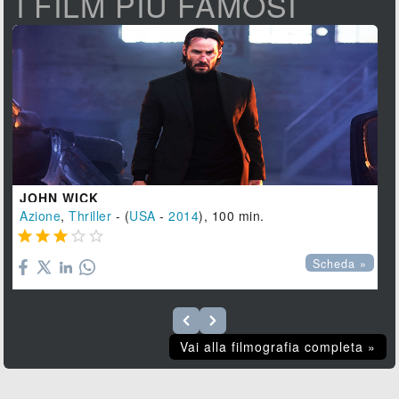
I FILM PIÙ FAMOSI
JOHN WICK
Azione
,
Thriller
- (
USA
-
2014
), 100 min.





Scheda »
Vai alla filmografia completa »