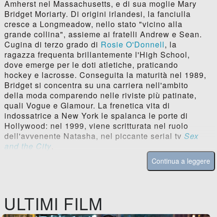
Amherst nel Massachusetts, e di sua moglie Mary
Bridget Moriarty. Di origini irlandesi, la fanciulla
cresce a Longmeadow, nello stato "vicino alla
grande collina", assieme ai fratelli Andrew e Sean.
Cugina di terzo grado di
Rosie O'Donnell
, la
ragazza frequenta brillantemente l'High School,
dove emerge per le doti atletiche, praticando
hockey e lacrosse. Conseguita la maturità nel 1989,
Bridget si concentra su una carriera nell'ambito
della moda comparendo nelle riviste più patinate,
quali Vogue e Glamour. La frenetica vita di
indossatrice a New York le spalanca le porte di
Hollywood: nel 1999, viene scritturata nel ruolo
dell'avvenente Natasha, nel piccante serial tv
Sex
and the City
.
Continua a leggere
ULTIMI FILM