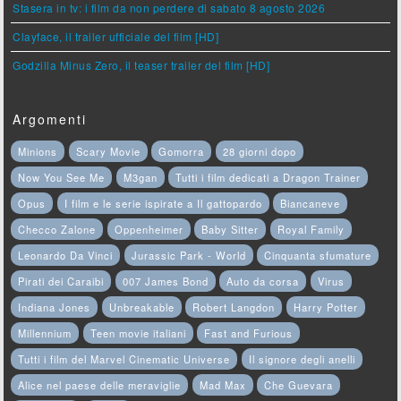
Stasera in tv: i film da non perdere di sabato 8 agosto 2026
Clayface, il trailer ufficiale del film [HD]
Godzilla Minus Zero, il teaser trailer del film [HD]
Argomenti
Minions
Scary Movie
Gomorra
28 giorni dopo
Now You See Me
M3gan
Tutti i film dedicati a Dragon Trainer
Opus
I film e le serie ispirate a Il gattopardo
Biancaneve
Checco Zalone
Oppenheimer
Baby Sitter
Royal Family
Leonardo Da Vinci
Jurassic Park - World
Cinquanta sfumature
Pirati dei Caraibi
007 James Bond
Auto da corsa
Virus
Indiana Jones
Unbreakable
Robert Langdon
Harry Potter
Millennium
Teen movie italiani
Fast and Furious
Tutti i film del Marvel Cinematic Universe
Il signore degli anelli
Alice nel paese delle meraviglie
Mad Max
Che Guevara