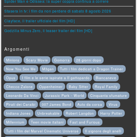
Spider Man e Odissea: la super coppia continua a correre
Stasera in tv: i film da non perdere di sabato 8 agosto 2026
Clayface, il trailer ufficiale del film [HD]
Godzilla Minus Zero, il teaser trailer del film [HD]
Argomenti
Minions
Scary Movie
Gomorra
28 giorni dopo
Now You See Me
M3gan
Tutti i film dedicati a Dragon Trainer
Opus
I film e le serie ispirate a Il gattopardo
Biancaneve
Checco Zalone
Oppenheimer
Baby Sitter
Royal Family
Leonardo Da Vinci
Jurassic Park - World
Cinquanta sfumature
Pirati dei Caraibi
007 James Bond
Auto da corsa
Virus
Indiana Jones
Unbreakable
Robert Langdon
Harry Potter
Millennium
Teen movie italiani
Fast and Furious
Tutti i film del Marvel Cinematic Universe
Il signore degli anelli