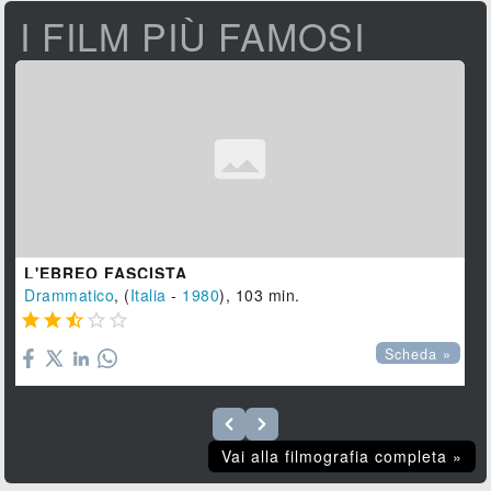
I FILM PIÙ FAMOSI
L'EBREO FASCISTA
Drammatico
, (
Italia
-
1980
), 103 min.





Scheda »
Vai alla filmografia completa »