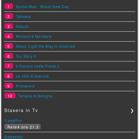
1
Spider-Man - Brand New Day
2
Odissea
3
Hokum
4
Minions & Monsters
5
Ateez: Light the Way in Cinemas
6
Toy Story 5
7
Il Diavolo veste Prada 2
8
Le città di pianura
9
Primavera
10
Terapia di famiglia
Stasera in Tv
❯
Il padrino
Rete4 ore 21.3
Battleship