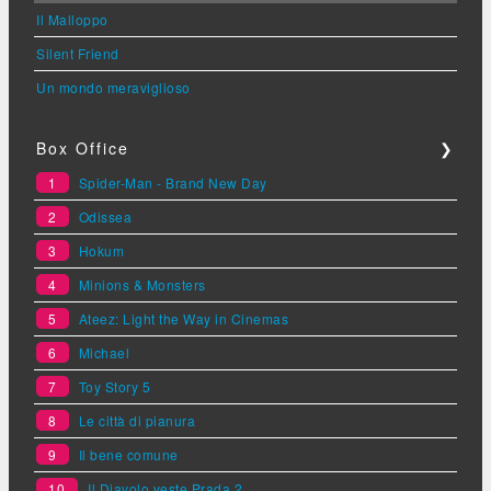
Il Malloppo
Silent Friend
Un mondo meraviglioso
Box Office
❯
1
Spider-Man - Brand New Day
2
Odissea
3
Hokum
4
Minions & Monsters
5
Ateez: Light the Way in Cinemas
6
Michael
7
Toy Story 5
8
Le città di pianura
9
Il bene comune
10
Il Diavolo veste Prada 2