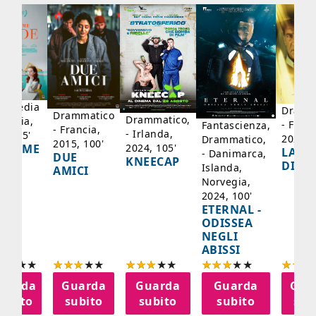
mmedia
Dramm
Drammatico
Drammatico,
Francia,
- Franc
Fantascienza,
- Francia,
- Irlanda,
17, 95'
2024, 
Drammatico,
2015, 100'
2024, 105'
ADAME
LA SC
- Danimarca,
DUE
KNEECAP
YDE
DI JO
Islanda,
AMICI
Norvegia,
2024, 100'
ETERNAL -
ODISSEA
NEGLI
ABISSI
uarda
Guarda
Guarda
Guarda
Gua
subito
subito
subito
subito
sub