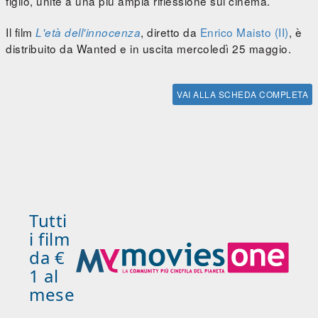
figlio, unite a una più ampia riflessione sul cinema.
Il film
, diretto da
Enrico Maisto (II)
, è
L'età dell'innocenza
distribuito da Wanted e in uscita mercoledì 25 maggio.
VAI ALLA SCHEDA COMPLETA
Tutti
i film
da €
1 al
mese