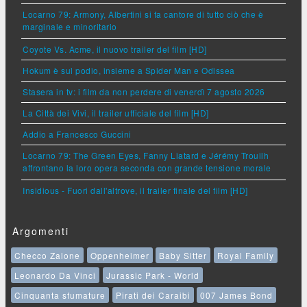
Locarno 79: Armony, Albertini si fa cantore di tutto ciò che è
marginale e minoritario
Coyote Vs. Acme, il nuovo trailer del film [HD]
Hokum è sul podio, insieme a Spider Man e Odissea
Stasera in tv: i film da non perdere di venerdì 7 agosto 2026
La Città dei Vivi, il trailer ufficiale del film [HD]
Addio a Francesco Guccini
Locarno 79: The Green Eyes, Fanny Liatard e Jérémy Trouilh
affrontano la loro opera seconda con grande tensione morale
Insidious - Fuori dall'altrove, il trailer finale del film [HD]
Argomenti
Checco Zalone
Oppenheimer
Baby Sitter
Royal Family
Leonardo Da Vinci
Jurassic Park - World
Cinquanta sfumature
Pirati dei Caraibi
007 James Bond