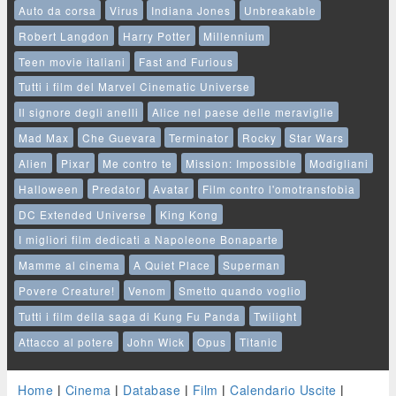
Auto da corsa
Virus
Indiana Jones
Unbreakable
Robert Langdon
Harry Potter
Millennium
Teen movie italiani
Fast and Furious
Tutti i film del Marvel Cinematic Universe
Il signore degli anelli
Alice nel paese delle meraviglie
Mad Max
Che Guevara
Terminator
Rocky
Star Wars
Alien
Pixar
Me contro te
Mission: Impossible
Modigliani
Halloween
Predator
Avatar
Film contro l'omotransfobia
DC Extended Universe
King Kong
I migliori film dedicati a Napoleone Bonaparte
Mamme al cinema
A Quiet Place
Superman
Povere Creature!
Venom
Smetto quando voglio
Tutti i film della saga di Kung Fu Panda
Twilight
Attacco al potere
John Wick
Opus
Titanic
Home
|
Cinema
|
Database
|
Film
|
Calendario Uscite
|