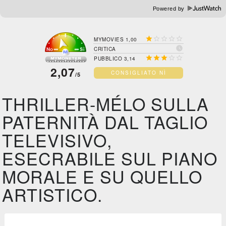
Powered by





MYMOVIES 1,00

CRITICA





PUBBLICO 3,14
2,07
CONSIGLIATO NÌ
/5
THRILLER-MÉLO SULLA
PATERNITÀ DAL TAGLIO
TELEVISIVO,
ESECRABILE SUL PIANO
MORALE E SU QUELLO
ARTISTICO.