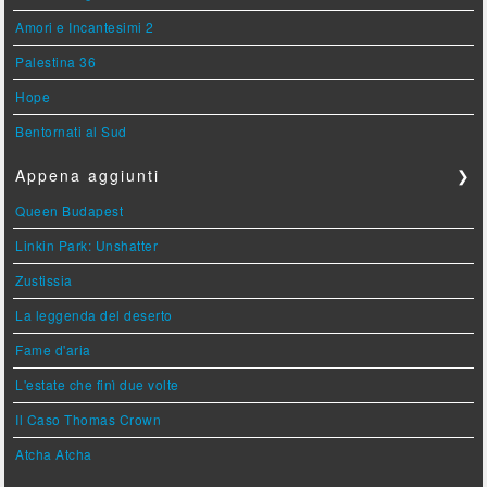
Amori e Incantesimi 2
Palestina 36
Hope
Bentornati al Sud
Appena aggiunti
❯
Queen Budapest
Linkin Park: Unshatter
Zustissia
La leggenda del deserto
Fame d'aria
L'estate che finì due volte
Il Caso Thomas Crown
Atcha Atcha