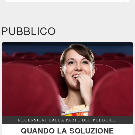
CG | tv
IBS
IBS
DVD
DVD
IBS
Felt
DVD
PUBBLICO
Feltrinelli
DVD
RECENSIONI DALLA PARTE DEL PUBBLICO
QUANDO LA SOLUZIONE