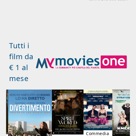
Tutti i
film da
€ 1 al
mese
Commedia