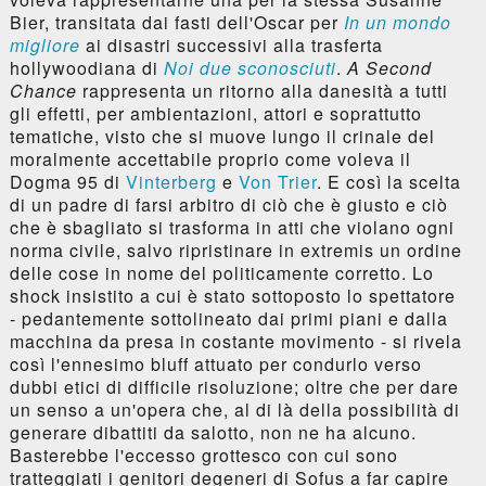
Bier, transitata dai fasti dell'Oscar per
In un mondo
migliore
ai disastri successivi alla trasferta
hollywoodiana di
Noi due sconosciuti
.
A Second
Chance
rappresenta un ritorno alla danesità a tutti
gli effetti, per ambientazioni, attori e soprattutto
tematiche, visto che si muove lungo il crinale del
moralmente accettabile proprio come voleva il
Dogma 95 di
Vinterberg
e
Von Trier
. E così la scelta
di un padre di farsi arbitro di ciò che è giusto e ciò
che è sbagliato si trasforma in atti che violano ogni
norma civile, salvo ripristinare in extremis un ordine
delle cose in nome del politicamente corretto. Lo
shock insistito a cui è stato sottoposto lo spettatore
- pedantemente sottolineato dai primi piani e dalla
macchina da presa in costante movimento - si rivela
così l'ennesimo bluff attuato per condurlo verso
dubbi etici di difficile risoluzione; oltre che per dare
un senso a un'opera che, al di là della possibilità di
generare dibattiti da salotto, non ne ha alcuno.
Basterebbe l'eccesso grottesco con cui sono
tratteggiati i genitori degeneri di Sofus a far capire