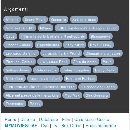
Argomenti
Minions
Scary Movie
Gomorra
28 giorni dopo
Now You See Me
M3gan
Tutti i film dedicati a Dragon Trainer
Opus
I film e le serie ispirate a Il gattopardo
Biancaneve
Checco Zalone
Oppenheimer
Baby Sitter
Royal Family
Leonardo Da Vinci
Jurassic Park - World
Cinquanta sfumature
Pirati dei Caraibi
007 James Bond
Auto da corsa
Virus
Indiana Jones
Unbreakable
Robert Langdon
Harry Potter
Millennium
Teen movie italiani
Fast and Furious
Tutti i film del Marvel Cinematic Universe
Il signore degli anelli
Alice nel paese delle meraviglie
Mad Max
Che Guevara
Terminator
Rocky
Home
|
Cinema
|
Database
|
Film
|
Calendario Uscite
|
MYMOVIESLIVE
|
Dvd
|
Tv
|
Box Office
|
Prossimamente
|