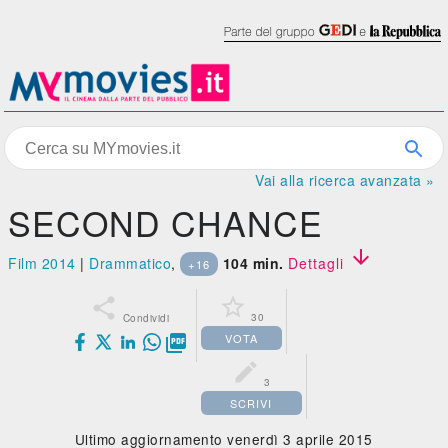
Vai alla ricerca avanzata »
SECOND CHANCE

Film 2014
|
Drammatico
,
104 min.
Dettagli
+16


30
Condividi
VOTA


3
SCRIVI
Ultimo aggiornamento venerdì 3 aprile 2015