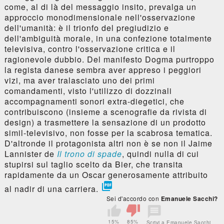
come, al di là del messaggio insito, prevalga un
approccio monodimensionale nell'osservazione
dell'umanità: è il trionfo del pregiudizio e
dell'ambiguità morale, in una confezione totalmente
televisiva, contro l'osservazione critica e il
ragionevole dubbio. Del manifesto Dogma purtroppo
la regista danese sembra aver appreso i peggiori
vizi, ma aver tralasciato uno dei primi
comandamenti, visto l'utilizzo di dozzinali
accompagnamenti sonori extra-diegetici, che
contribuiscono (insieme a scenografie da rivista di
design) a trasmettere la sensazione di un prodotto
simil-televisivo, non fosse per la scabrosa tematica.
D'altronde il protagonista altri non è se non il Jaime
Lannister de
Il trono di spade
, quindi nulla di cui
stupirsi sul taglio scelto da Bier, che transita
rapidamente da un Oscar generosamente attribuito

al nadir di una carriera.
Sei d'accordo con
Emanuele Sacchi?
15%
85%
Scrivi a Emanuele Sacchi