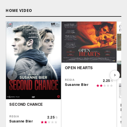
HOME VIDEO
OPEN HEARTS
REGIA
2.25
/5
Susanne Bier
SECOND CHANCE
NO
DO
REGIA
2.25
REG
/5
Susanne Bier
Sus