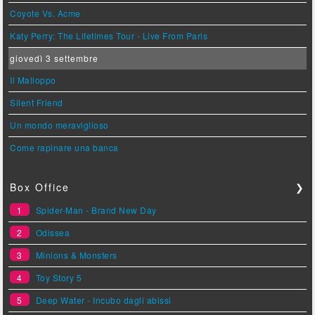
Coyote Vs. Acme
Katy Perry: The Lifetimes Tour - Live From Paris
giovedì 3 settembre
Il Malloppo
Silent Friend
Un mondo meraviglioso
Come rapinare una banca
Box Office
❯
1
Spider-Man - Brand New Day
2
Odissea
3
Minions & Monsters
4
Toy Story 5
5
Deep Water - Incubo dagli abissi