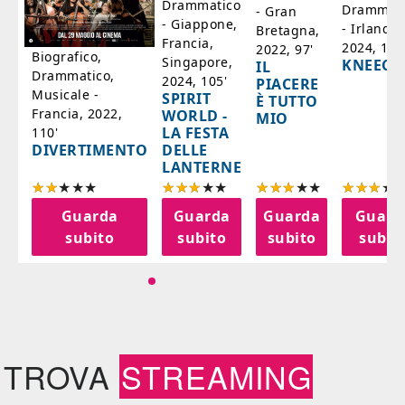
ico
Drammatico
Drammati
- Gran
- Giappone,
- Irlanda,
Bretagna,
'
Francia,
2024, 105
2022, 97'
Biografico,
Singapore,
KNEECA
IL
Drammatico,
2024, 105'
PIACERE
Musicale -
SPIRIT
È TUTTO
Francia, 2022,
WORLD -
MIO
LA FESTA
110'
DELLE
DIVERTIMENTO
LANTERNE
a
Guarda
Guarda
Guarda
Guard
o
subito
subito
subito
subit
TROVA
STREAMING