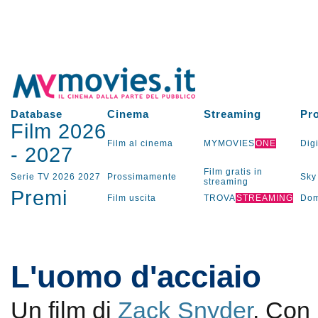
Database
Cinema
Streaming
Pr
Film 2026
Film al cinema
MYMOVIES
ONE
Digi
-
2027
Film gratis in
Serie TV
2026
2027
Prossimamente
Sky
streaming
Premi
Film uscita
TROVA
STREAMING
Dom
L'uomo d'acciaio
Un film di
Zack Snyder
. Con