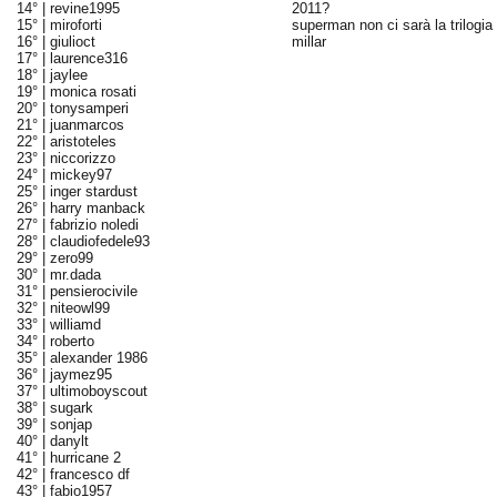
14° |
revine1995
2011?
15° |
miroforti
superman non ci sarà la trilogia 
16° |
giulioct
millar
17° |
laurence316
18° |
jaylee
19° |
monica rosati
20° |
tonysamperi
21° |
juanmarcos
22° |
aristoteles
23° |
niccorizzo
24° |
mickey97
25° |
inger stardust
26° |
harry manback
27° |
fabrizio noledi
28° |
claudiofedele93
29° |
zero99
30° |
mr.dada
31° |
pensierocivile
32° |
niteowl99
33° |
williamd
34° |
roberto
35° |
alexander 1986
36° |
jaymez95
37° |
ultimoboyscout
38° |
sugark
39° |
sonjap
40° |
danylt
41° |
hurricane 2
42° |
francesco df
43° |
fabio1957