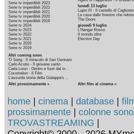
Serie tv imperdibili 2023
lunedì 13 luglio
Serie tv imperdibili 2022
Lupin III - Il castello di Cagliostr
Serie tv imperdibili 2021
La casa dalle finestre che ridono
Serie tv imperdibili 2020
The Doors
Serie tv imperdibili 2019
Serie tv 2024
giovedì 9 luglio
Serie tv 2023
L'Hangar Rosso
Serie tv 2022
Il mondo oltre
Serie tv 2021
Election Day
Serie tv 2020
Serie tv 2019
Altri coming soon
'O Sang - Il miracolo di San Gennaro
Carlo Acutis - Il giovane santo
Carla Lonzi - Dentro e fuori dal m...
Cocomelon - Il Film
L'assurda storia della Gialappa's ...
Altri prossimamente »
Altri film al cinema »
home
|
cinema
|
database
|
fil
prossimamente
|
colonne sono
TROVASTREAMING
|
Copyright© 2000 - 2026 MYmov