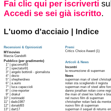
Fai clic qui per iscriverti
su
Accedi se sei già iscritto
.
L'uomo d'acciaio | Indice
Recensioni & Opinionisti
Premi
Critics Choice Award
(1)
MYmovies
Marzia Gandolfi
Pubblico (per gradimento)
Articoli & News
1° |
giacomof93
Incontri
2° |
spectator91
la resurrezione di superman
3° |
angelo bottiroli - giornalista
4° |
dezio
News
5° |
shepherdneo
superman man of steel christop
6° |
a.auris
nolan sta scegliendo il regista
7° |
luca capaccioli
superman man of steel altre font
8° |
cine-reporter
danno jonathan nolan come regi
9° |
drakul
the man of steel lex luthor e bra
10° |
norinradd
nel nuovo film di superman
11° |
dado1987
christopher nolan farà da mentor
12° |
donald93
nuovo film di superman
13° |
dart17
superman il sequel di returns ent