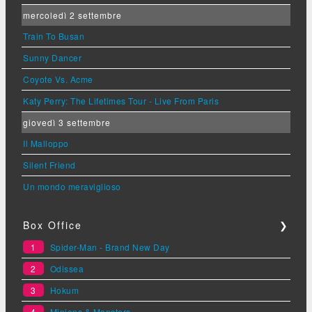
mercoledì 2 settembre
Train To Busan
Sunny Dancer
Coyote Vs. Acme
Katy Perry: The Lifetimes Tour - Live From Paris
giovedì 3 settembre
Il Malloppo
Silent Friend
Un mondo meraviglioso
Box Office
❯
1
Spider-Man - Brand New Day
2
Odissea
3
Hokum
4
Minions & Monsters