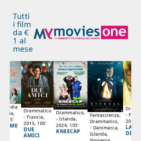
Tutti
i film
da €
1 al
mese
mmedia
Dramm
Drammatico
Drammatico,
Francia,
- Franc
Fantascienza,
- Francia,
- Irlanda,
17, 95'
2024, 
Drammatico,
2015, 100'
2024, 105'
ADAME
LA SC
- Danimarca,
DUE
KNEECAP
YDE
DI JO
Islanda,
AMICI
Norvegia,