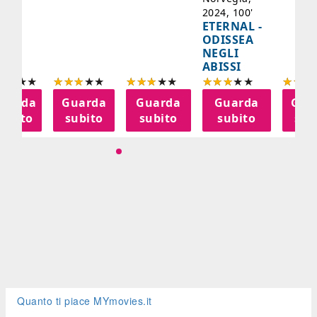
2024, 100'
ETERNAL -
ODISSEA
NEGLI
ABISSI
uarda
Guarda
Guarda
Guarda
Gua
subito
subito
subito
subito
sub
Quanto ti piace MYmovies.it