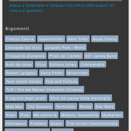
Grazie a Spider-Man e Odissea il box office 2026 supera i 50
milioni di spettatori
Argomenti
Checco Zalone
Oppenheimer
Baby Sitter
Royal Family
Leonardo Da Vinci
Jurassic Park - World
Cinquanta sfumature
Pirati dei Caraibi
007 James Bond
Auto da corsa
Virus
Indiana Jones
Unbreakable
Robert Langdon
Harry Potter
Millennium
Teen movie italiani
Fast and Furious
Tutti i film del Marvel Cinematic Universe
Il signore degli anelli
Alice nel paese delle meraviglie
Mad Max
Che Guevara
Terminator
Rocky
Star Wars
Alien
Pixar
Me contro te
Mission: Impossible
Modigliani
Halloween
Predator
Avatar
Film contro l'omotransfobia