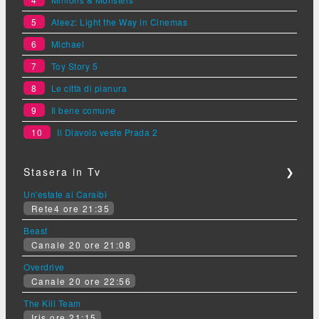
5
Ateez: Light the Way in Cinemas
6
Michael
7
Toy Story 5
8
Le città di pianura
9
Il bene comune
10
Il Diavolo veste Prada 2
Stasera in Tv
❯
Un'estate ai Caraibi
Rete4 ore 21:35
Beast
Canale 20 ore 21:08
Overdrive
Canale 20 ore 22:56
The Kill Team
Iris ore 21:15