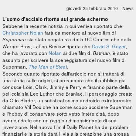
giovedì 25 febbraio 2010 -
News
L'uomo d'acciaio ritorna sul grande schermo
Sebbene la recente notizia in cui veniva riportato che
Christopher Nolan
farà da mentore al nuovo film di
sia stata negata sia dalla DC Comics che dalla
Superman
Warner Bros, Latino Review riporta che
David S. Goyer
,
che ha lavorato con
Nolan
ai due film di
, è stato
Batman
assunto per scrivere la sceneggiatura del nuovo film di
Superman,
.
The Man of Steel
Secondo quanto riportato dall'articolo non si tratterà di
una storia sulle origini, si presumerà che il pubblico già
conosce Lois, Clark, Jimmy e Perry e faranno parte della
pellicola sia Lex Luthor che Braniac, il personaggio creato
da Otto Binder, un sofisticatissimo androide extraterrestre
chiamato Vril Dox che ha come scopo uccidere Superman
e l'hobby di conservare sotto vetro intere città, dopo
averle ridotte con un raggio ridimensionante di sua
invenzione. Nel nuovo film il Daily Planet ha dei problemi
finanziari e la storia darà il via alla creazione una grossa