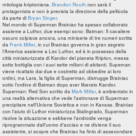
mitologia kriptoniana.
Brandon Routh
non sarà il
protagonista e non è prevista la direzione della pellicola
da parte di
Bryan Singer
.
Nel mondo di Superman Brainiac ha spesso collaborato
assieme a Luthor, due esempi sono: Batman: Il cavaliere
oscuro colpisce ancora, una miniserie di tre numeri scritta
da
Frank Miller
, in cui Brainiac governa in gran segreto
l'America assieme a Lex Luthor, ed è in possesso della
città miniaturizzata di Kandor del pianeta Kripton, messa
sotto bottiglia con i suoi sette milioni di abitanti. Supeman
viene ricattato dai due e costretto ad obbedire ai loro
ordini, ma Lara, la figlia di Superman, distrugge Brainiac
sotto l'ordine di Batman dopo aver liberato Kandor.
Superman: Red Son scritto da
Mark Millar
, è ambientato in
una realtà alternativa che vede l'astronave di Superman
precipitare nell'Unione Sovietica e non in Kansas. Brainiac
con l'aiuto di Luthor miniaturizza Stalingrado, Superman
risolve la situazione e sebbene l'androide venga
riprogrammato dall'uomo d'acciao e ne diviene il suo
assistente, si scopre che Brainiac ha finto di assecondare