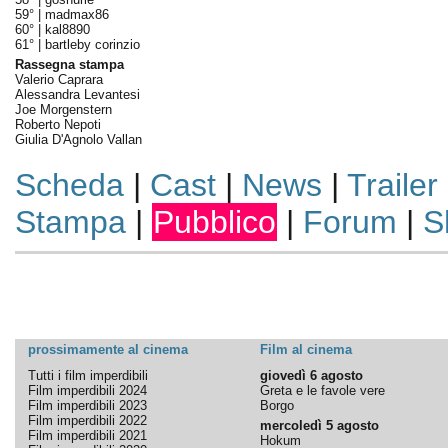
59° |
madmax86
60° |
kal8890
61° |
bartleby corinzio
Rassegna stampa
Valerio Caprara
Alessandra Levantesi
Joe Morgenstern
Roberto Nepoti
Giulia D'Agnolo Vallan
Scheda
|
Cast
|
News
|
Trailer
Stampa
|
Pubblico
|
Forum
|
S
prossimamente al cinema
Film al cinema
Tutti i film imperdibili
giovedì 6 agosto
Film imperdibili 2024
Greta e le favole vere
Film imperdibili 2023
Borgo
Film imperdibili 2022
mercoledì 5 agosto
Film imperdibili 2021
Hokum