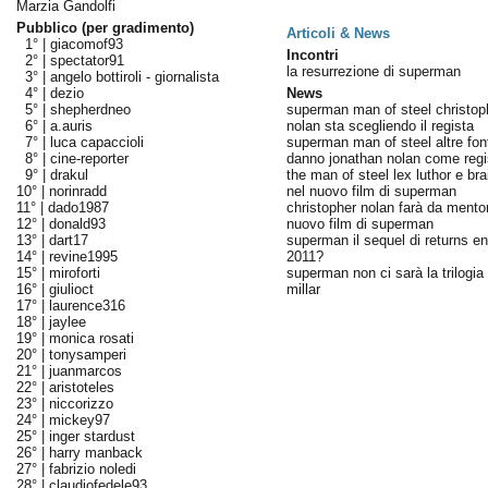
Marzia Gandolfi
Pubblico (per gradimento)
Articoli & News
1° |
giacomof93
Incontri
2° |
spectator91
la resurrezione di superman
3° |
angelo bottiroli - giornalista
4° |
dezio
News
5° |
shepherdneo
superman man of steel christop
6° |
a.auris
nolan sta scegliendo il regista
7° |
luca capaccioli
superman man of steel altre font
8° |
cine-reporter
danno jonathan nolan come regi
9° |
drakul
the man of steel lex luthor e bra
10° |
norinradd
nel nuovo film di superman
11° |
dado1987
christopher nolan farà da mentor
12° |
donald93
nuovo film di superman
13° |
dart17
superman il sequel di returns ent
14° |
revine1995
2011?
15° |
miroforti
superman non ci sarà la trilogia 
16° |
giulioct
millar
17° |
laurence316
18° |
jaylee
19° |
monica rosati
20° |
tonysamperi
21° |
juanmarcos
22° |
aristoteles
23° |
niccorizzo
24° |
mickey97
25° |
inger stardust
26° |
harry manback
27° |
fabrizio noledi
28° |
claudiofedele93