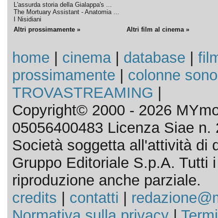
L'assurda storia della Gialappa's ...
The Mortuary Assistant - Anatomia ...
I Nisidiani
Altri prossimamente »
Altri film al cinema »
home
|
cinema
|
database
|
fil
prossimamente
|
colonne sono
TROVASTREAMING
|
Copyright© 2000 - 2026 MYmov
05056400483 Licenza Siae n. 
Società soggetta all'attività d
Gruppo Editoriale S.p.A. Tutti i d
riproduzione anche parziale.
credits
|
contatti
|
redazione@m
Normativa sulla privacy
|
Termi