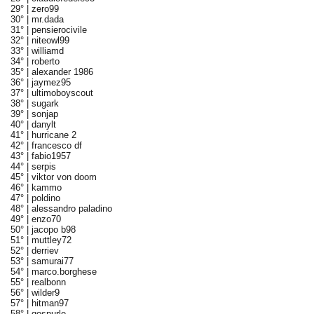
29° |
zero99
30° |
mr.dada
31° |
pensierocivile
32° |
niteowl99
33° |
williamd
34° |
roberto
35° |
alexander 1986
36° |
jaymez95
37° |
ultimoboyscout
38° |
sugark
39° |
sonjap
40° |
danylt
41° |
hurricane 2
42° |
francesco df
43° |
fabio1957
44° |
serpis
45° |
viktor von doom
46° |
kammo
47° |
poldino
48° |
alessandro paladino
49° |
enzo70
50° |
jacopo b98
51° |
muttley72
52° |
derriev
53° |
samurai77
54° |
marco.borghese
55° |
realbonn
56° |
wilder9
57° |
hitman97
58° |
gosnurle