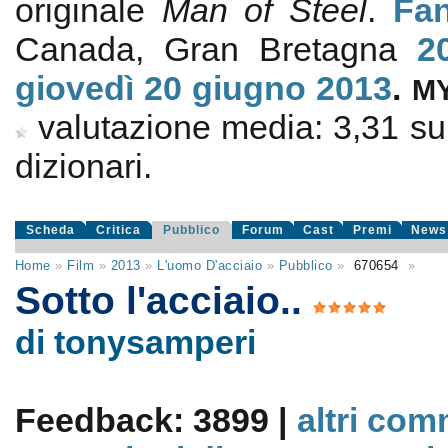
originale
Man of Steel
.
Fan
Canada, Gran Bretagna
2
giovedì 20
giugno 2013
.
M
valutazione media:
3,31
s
dizionari.
Scheda
Critica
Pubblico
Forum
Cast
Premi
News
Home
»
Film
»
2013
»
L'uomo D'acciaio
»
Pubblico
»
670654
»
Sotto l'acciaio..
di tonysamperi
Feedback: 3899 |
altri com