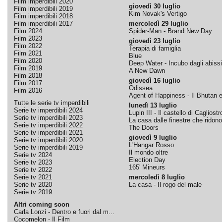
Film imperdibili 2020
giovedì 30 luglio
Film imperdibili 2019
Kim Novak's Vertigo
Film imperdibili 2018
Film imperdibili 2017
mercoledì 29 luglio
Film 2024
Spider-Man - Brand New Day
Film 2023
giovedì 23 luglio
Film 2022
Terapia di famiglia
Film 2021
Blue
Film 2020
Deep Water - Incubo dagli abissi
Film 2019
A New Dawn
Film 2018
giovedì 16 luglio
Film 2017
Odissea
Film 2016
Agent of Happiness - Il Bhutan e 
Tutte le serie tv imperdibili
lunedì 13 luglio
Serie tv imperdibili 2024
Lupin III - Il castello di Cagliostr
Serie tv imperdibili 2023
La casa dalle finestre che ridono
Serie tv imperdibili 2022
The Doors
Serie tv imperdibili 2021
giovedì 9 luglio
Serie tv imperdibili 2020
L'Hangar Rosso
Serie tv imperdibili 2019
Il mondo oltre
Serie tv 2024
Election Day
Serie tv 2023
165' Mineurs
Serie tv 2022
Serie tv 2021
mercoledì 8 luglio
Serie tv 2020
La casa - Il rogo del male
Serie tv 2019
Altri coming soon
Carla Lonzi - Dentro e fuori dal m...
Cocomelon - Il Film