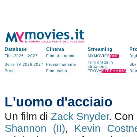
Database
Cinema
Streaming
Pr
Film 2026
-
2027
Film al cinema
MYMOVIES
ONE
Digi
Film gratis in
Serie TV
2026
2027
Prossimamente
Sky
streaming
Premi
Film uscita
TROVA
STREAMING
Dom
L'uomo d'acciaio
Un film di
Zack Snyder
. Con
Shannon (II)
,
Kevin Costn