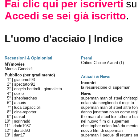
Fai clic qui per iscriverti
su
Accedi se sei già iscritto
.
L'uomo d'acciaio | Indice
Recensioni & Opinionisti
Premi
Critics Choice Award
(1)
MYmovies
Marzia Gandolfi
Pubblico (per gradimento)
Articoli & News
1° |
giacomof93
Incontri
2° |
spectator91
la resurrezione di superman
3° |
angelo bottiroli - giornalista
4° |
dezio
News
5° |
shepherdneo
superman man of steel christop
6° |
a.auris
nolan sta scegliendo il regista
7° |
luca capaccioli
superman man of steel altre font
8° |
cine-reporter
danno jonathan nolan come regi
9° |
drakul
the man of steel lex luthor e bra
10° |
norinradd
nel nuovo film di superman
11° |
dado1987
christopher nolan farà da mentor
12° |
donald93
nuovo film di superman
13° |
dart17
superman il sequel di returns ent