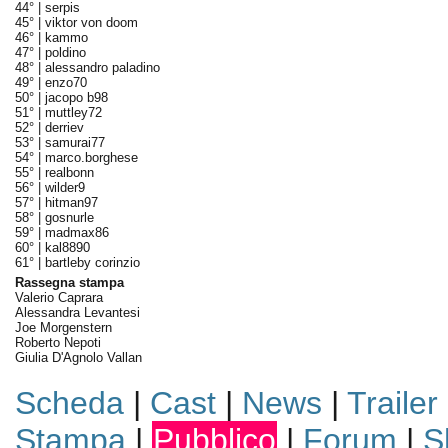
44° |
serpis
45° |
viktor von doom
46° |
kammo
47° |
poldino
48° |
alessandro paladino
49° |
enzo70
50° |
jacopo b98
51° |
muttley72
52° |
derriev
53° |
samurai77
54° |
marco.borghese
55° |
realbonn
56° |
wilder9
57° |
hitman97
58° |
gosnurle
59° |
madmax86
60° |
kal8890
61° |
bartleby corinzio
Rassegna stampa
Valerio Caprara
Alessandra Levantesi
Joe Morgenstern
Roberto Nepoti
Giulia D'Agnolo Vallan
Scheda
|
Cast
|
News
|
Trailer
Stampa
|
Pubblico
|
Forum
|
S