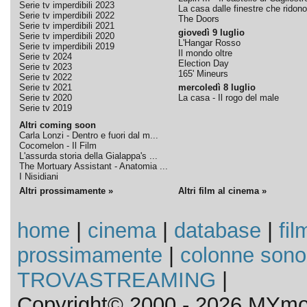
Serie tv imperdibili 2023
La casa dalle finestre che ridono
Serie tv imperdibili 2022
The Doors
Serie tv imperdibili 2021
giovedì 9 luglio
Serie tv imperdibili 2020
L'Hangar Rosso
Serie tv imperdibili 2019
Il mondo oltre
Serie tv 2024
Election Day
Serie tv 2023
165' Mineurs
Serie tv 2022
Serie tv 2021
mercoledì 8 luglio
Serie tv 2020
La casa - Il rogo del male
Serie tv 2019
Altri coming soon
Carla Lonzi - Dentro e fuori dal m...
Cocomelon - Il Film
L'assurda storia della Gialappa's ...
The Mortuary Assistant - Anatomia ...
I Nisidiani
Altri prossimamente »
Altri film al cinema »
home
|
cinema
|
database
|
fil
prossimamente
|
colonne sono
TROVASTREAMING
|
Copyright© 2000 - 2026 MYmov