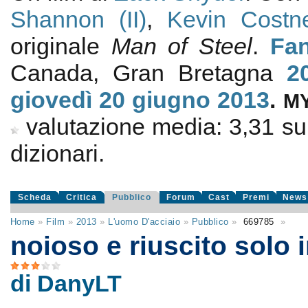
Shannon (II)
,
Kevin Costn
originale
Man of Steel
.
Fan
Canada, Gran Bretagna
2
giovedì 20
giugno 2013
.
M
valutazione media:
3,31
s
dizionari.
Scheda
Critica
Pubblico
Forum
Cast
Premi
News
Home
»
Film
»
2013
»
L'uomo D'acciaio
»
Pubblico
»
669785
»
noioso e riuscito solo 
di DanyLT