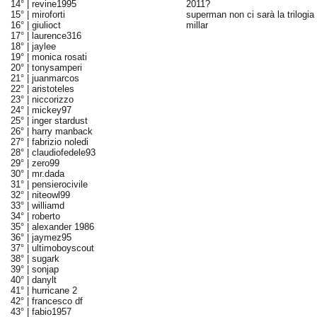
14° |
revine1995
2011?
15° |
miroforti
superman non ci sarà la trilogia 
16° |
giulioct
millar
17° |
laurence316
18° |
jaylee
19° |
monica rosati
20° |
tonysamperi
21° |
juanmarcos
22° |
aristoteles
23° |
niccorizzo
24° |
mickey97
25° |
inger stardust
26° |
harry manback
27° |
fabrizio noledi
28° |
claudiofedele93
29° |
zero99
30° |
mr.dada
31° |
pensierocivile
32° |
niteowl99
33° |
williamd
34° |
roberto
35° |
alexander 1986
36° |
jaymez95
37° |
ultimoboyscout
38° |
sugark
39° |
sonjap
40° |
danylt
41° |
hurricane 2
42° |
francesco df
43° |
fabio1957