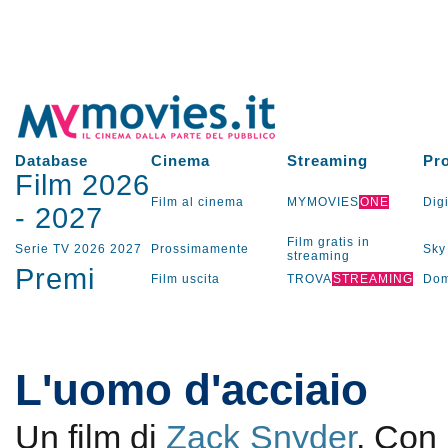
Database
Cinema
Streaming
Pr
Film 2026
Film al cinema
MYMOVIES
ONE
Digi
-
2027
Film gratis in
Serie TV
2026
2027
Prossimamente
Sky
streaming
Premi
Film uscita
TROVA
STREAMING
Dom
L'uomo d'acciaio
Un film di
Zack Snyder
. Con