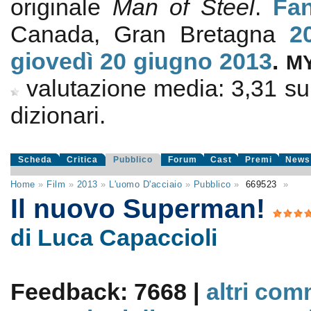
originale
Man of Steel
.
Fan
Canada, Gran Bretagna
2
giovedì 20
giugno 2013
.
M
valutazione media:
3,31
s
dizionari.
Scheda
Critica
Pubblico
Forum
Cast
Premi
News
Home
»
Film
»
2013
»
L'uomo D'acciaio
»
Pubblico
»
669523
»
Il nuovo Superman!
di Luca Capaccioli
Feedback: 7668 |
altri com