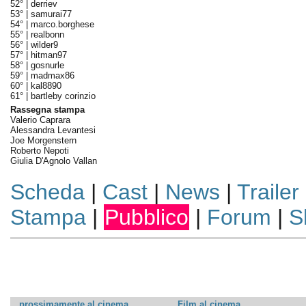
52° |
derriev
53° |
samurai77
54° |
marco.borghese
55° |
realbonn
56° |
wilder9
57° |
hitman97
58° |
gosnurle
59° |
madmax86
60° |
kal8890
61° |
bartleby corinzio
Rassegna stampa
Valerio Caprara
Alessandra Levantesi
Joe Morgenstern
Roberto Nepoti
Giulia D'Agnolo Vallan
Scheda
|
Cast
|
News
|
Trailer
Stampa
|
Pubblico
|
Forum
|
S
prossimamente al cinema
Film al cinema