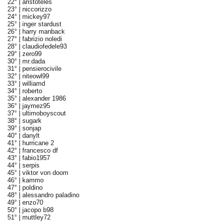
22° |
aristoteles
23° |
niccorizzo
24° |
mickey97
25° |
inger stardust
26° |
harry manback
27° |
fabrizio noledi
28° |
claudiofedele93
29° |
zero99
30° |
mr.dada
31° |
pensierocivile
32° |
niteowl99
33° |
williamd
34° |
roberto
35° |
alexander 1986
36° |
jaymez95
37° |
ultimoboyscout
38° |
sugark
39° |
sonjap
40° |
danylt
41° |
hurricane 2
42° |
francesco df
43° |
fabio1957
44° |
serpis
45° |
viktor von doom
46° |
kammo
47° |
poldino
48° |
alessandro paladino
49° |
enzo70
50° |
jacopo b98
51° |
muttley72