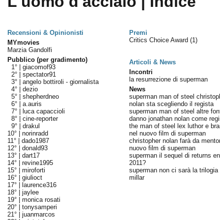
L'uomo d'acciaio | Indice
Recensioni & Opinionisti
Premi
Critics Choice Award
(1)
MYmovies
Marzia Gandolfi
Pubblico (per gradimento)
Articoli & News
1° |
giacomof93
Incontri
2° |
spectator91
la resurrezione di superman
3° |
angelo bottiroli - giornalista
4° |
dezio
News
5° |
shepherdneo
superman man of steel christop
6° |
a.auris
nolan sta scegliendo il regista
7° |
luca capaccioli
superman man of steel altre font
8° |
cine-reporter
danno jonathan nolan come regi
9° |
drakul
the man of steel lex luthor e bra
10° |
norinradd
nel nuovo film di superman
11° |
dado1987
christopher nolan farà da mentor
12° |
donald93
nuovo film di superman
13° |
dart17
superman il sequel di returns ent
14° |
revine1995
2011?
15° |
miroforti
superman non ci sarà la trilogia 
16° |
giulioct
millar
17° |
laurence316
18° |
jaylee
19° |
monica rosati
20° |
tonysamperi
21° |
juanmarcos