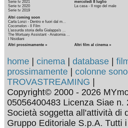
Serie tv 2021
mercoledì 8 luglio
Serie tv 2020
La casa - Il rogo del male
Serie tv 2019
Altri coming soon
Carla Lonzi - Dentro e fuori dal m...
Cocomelon - Il Film
L'assurda storia della Gialappa's ...
The Mortuary Assistant - Anatomia ...
I Nisidiani
Altri prossimamente »
Altri film al cinema »
home
|
cinema
|
database
|
fil
prossimamente
|
colonne sono
TROVASTREAMING
|
Copyright© 2000 - 2026 MYmov
05056400483 Licenza Siae n. 
Società soggetta all'attività d
Gruppo Editoriale S.p.A. Tutti i d