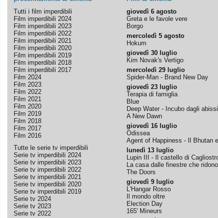
Tutti i film imperdibili
giovedì 6 agosto
Film imperdibili 2024
Greta e le favole vere
Film imperdibili 2023
Borgo
Film imperdibili 2022
mercoledì 5 agosto
Film imperdibili 2021
Hokum
Film imperdibili 2020
giovedì 30 luglio
Film imperdibili 2019
Kim Novak's Vertigo
Film imperdibili 2018
Film imperdibili 2017
mercoledì 29 luglio
Film 2024
Spider-Man - Brand New Day
Film 2023
giovedì 23 luglio
Film 2022
Terapia di famiglia
Film 2021
Blue
Film 2020
Deep Water - Incubo dagli abissi
Film 2019
A New Dawn
Film 2018
giovedì 16 luglio
Film 2017
Odissea
Film 2016
Agent of Happiness - Il Bhutan e 
Tutte le serie tv imperdibili
lunedì 13 luglio
Serie tv imperdibili 2024
Lupin III - Il castello di Cagliostr
Serie tv imperdibili 2023
La casa dalle finestre che ridono
Serie tv imperdibili 2022
The Doors
Serie tv imperdibili 2021
giovedì 9 luglio
Serie tv imperdibili 2020
L'Hangar Rosso
Serie tv imperdibili 2019
Il mondo oltre
Serie tv 2024
Election Day
Serie tv 2023
165' Mineurs
Serie tv 2022