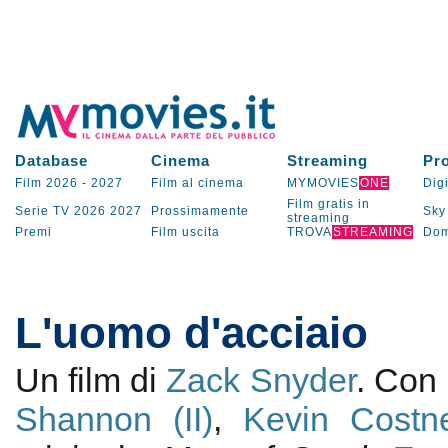
Database
Cinema
Streaming
Pr
Film 2026
-
2027
Film al cinema
MYMOVIES
ONE
Digi
Film gratis in
Serie TV
2026
2027
Prossimamente
Sky
streaming
Premi
Film uscita
TROVA
STREAMING
Dom
L'uomo d'acciaio
Un film di
Zack Snyder
. Con
Shannon (II)
,
Kevin Costn