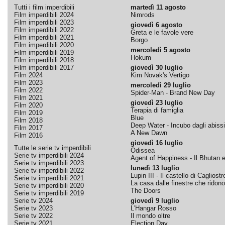
Tutti i film imperdibili
martedì 11 agosto
Film imperdibili 2024
Nimrods
Film imperdibili 2023
giovedì 6 agosto
Film imperdibili 2022
Greta e le favole vere
Film imperdibili 2021
Borgo
Film imperdibili 2020
mercoledì 5 agosto
Film imperdibili 2019
Hokum
Film imperdibili 2018
Film imperdibili 2017
giovedì 30 luglio
Film 2024
Kim Novak's Vertigo
Film 2023
mercoledì 29 luglio
Film 2022
Spider-Man - Brand New Day
Film 2021
giovedì 23 luglio
Film 2020
Terapia di famiglia
Film 2019
Blue
Film 2018
Deep Water - Incubo dagli abissi
Film 2017
A New Dawn
Film 2016
giovedì 16 luglio
Tutte le serie tv imperdibili
Odissea
Serie tv imperdibili 2024
Agent of Happiness - Il Bhutan e 
Serie tv imperdibili 2023
lunedì 13 luglio
Serie tv imperdibili 2022
Lupin III - Il castello di Cagliostr
Serie tv imperdibili 2021
La casa dalle finestre che ridono
Serie tv imperdibili 2020
The Doors
Serie tv imperdibili 2019
Serie tv 2024
giovedì 9 luglio
Serie tv 2023
L'Hangar Rosso
Serie tv 2022
Il mondo oltre
Serie tv 2021
Election Day