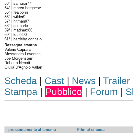
53° |
samurai77
54° |
marco.borghese
55° |
realbonn
56° |
wilder9
57° |
hitman97
58° |
gosnurle
59° |
madmax86
60° |
kal8890
61° |
bartleby corinzio
Rassegna stampa
Valerio Caprara
Alessandra Levantesi
Joe Morgenstern
Roberto Nepoti
Giulia D'Agnolo Vallan
Scheda
|
Cast
|
News
|
Trailer
Stampa
|
Pubblico
|
Forum
|
S
prossimamente al cinema
Film al cinema