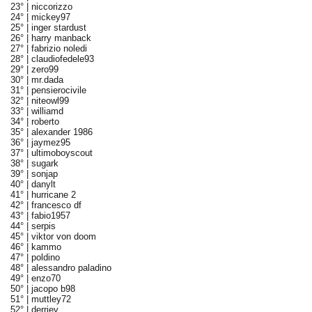
23° |
niccorizzo
24° |
mickey97
25° |
inger stardust
26° |
harry manback
27° |
fabrizio noledi
28° |
claudiofedele93
29° |
zero99
30° |
mr.dada
31° |
pensierocivile
32° |
niteowl99
33° |
williamd
34° |
roberto
35° |
alexander 1986
36° |
jaymez95
37° |
ultimoboyscout
38° |
sugark
39° |
sonjap
40° |
danylt
41° |
hurricane 2
42° |
francesco df
43° |
fabio1957
44° |
serpis
45° |
viktor von doom
46° |
kammo
47° |
poldino
48° |
alessandro paladino
49° |
enzo70
50° |
jacopo b98
51° |
muttley72
52° |
derriev