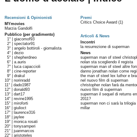
Recensioni & Opinionisti
Premi
Critics Choice Award
(1)
MYmovies
Marzia Gandolfi
Pubblico (per gradimento)
Articoli & News
1° |
giacomof93
Incontri
2° |
spectator91
la resurrezione di superman
3° |
angelo bottiroli - giornalista
4° |
dezio
News
5° |
shepherdneo
superman man of steel christop
6° |
a.auris
nolan sta scegliendo il regista
7° |
luca capaccioli
superman man of steel altre font
8° |
cine-reporter
danno jonathan nolan come regi
9° |
drakul
the man of steel lex luthor e bra
10° |
norinradd
nel nuovo film di superman
11° |
dado1987
christopher nolan farà da mentor
12° |
donald93
nuovo film di superman
13° |
dart17
superman il sequel di returns ent
14° |
revine1995
2011?
15° |
miroforti
superman non ci sarà la trilogia 
16° |
giulioct
millar
17° |
laurence316
18° |
jaylee
19° |
monica rosati
20° |
tonysamperi
21° |
juanmarcos
22° |
aristoteles