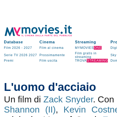
Database
Cinema
Streaming
Pr
Film 2026
-
2027
Film al cinema
MYMOVIES
ONE
Digi
Film gratis in
Serie TV
2026
2027
Prossimamente
Sky
streaming
Premi
Film uscita
TROVA
STREAMING
Dom
L'uomo d'acciaio
Un film di
Zack Snyder
. Con
Shannon (II)
,
Kevin Costn