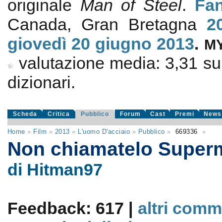
originale
Man of Steel
.
Fan
Canada, Gran Bretagna
2
giovedì 20
giugno 2013
.
M
valutazione media:
3,31
s
dizionari.
Scheda
Critica
Pubblico
Forum
Cast
Premi
News
Home
»
Film
»
2013
»
L'uomo D'acciaio
»
Pubblico
»
669336
»
Non chiamatelo Supe
di Hitman97
Feedback: 617 |
altri comm