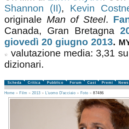
Shannon (II)
,
Kevin Costn
originale
Man of Steel
.
Fan
Canada, Gran Bretagna
2
giovedì 20
giugno 2013
.
M
valutazione media:
3,31
s
dizionari.
Scheda
Critica
Pubblico
Forum
Cast
Premi
News
Home
»
Film
»
2013
»
L'uomo D'acciaio
»
Foto
»
87486