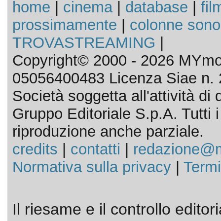
home
|
cinema
|
database
|
fil
prossimamente
|
colonne sono
TROVASTREAMING
|
Copyright© 2000 - 2026 MYmov
05056400483 Licenza Siae n. 
Società soggetta all'attività d
Gruppo Editoriale S.p.A. Tutti i d
riproduzione anche parziale.
credits
|
contatti
|
redazione@m
Normativa sulla privacy
|
Termi
Il riesame e il controllo editor