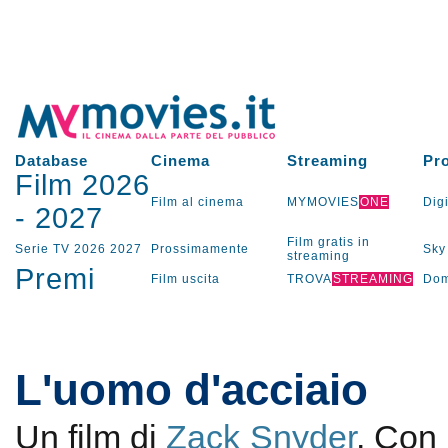
Database
Cinema
Streaming
Pr
Film 2026
Film al cinema
MYMOVIES
ONE
Digi
-
2027
Film gratis in
Serie TV
2026
2027
Prossimamente
Sky
streaming
Premi
Film uscita
TROVA
STREAMING
Dom
L'uomo d'acciaio
Un film di
Zack Snyder
. Con