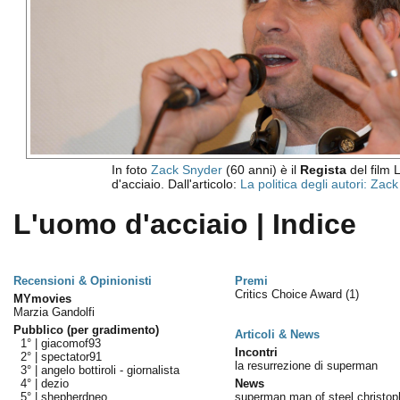
In foto
Zack Snyder
(60 anni) è il
Regista
del film 
d'acciaio. Dall'articolo:
La politica degli autori: Zac
L'uomo d'acciaio | Indice
Recensioni & Opinionisti
Premi
Critics Choice Award
(1)
MYmovies
Marzia Gandolfi
Pubblico (per gradimento)
Articoli & News
1° |
giacomof93
Incontri
2° |
spectator91
la resurrezione di superman
3° |
angelo bottiroli - giornalista
4° |
dezio
News
5° |
shepherdneo
superman man of steel christop