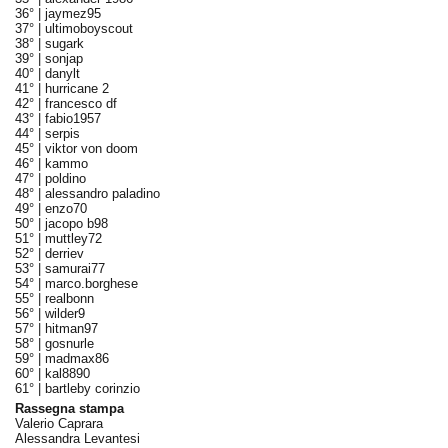
36° |
jaymez95
37° |
ultimoboyscout
38° |
sugark
39° |
sonjap
40° |
danylt
41° |
hurricane 2
42° |
francesco df
43° |
fabio1957
44° |
serpis
45° |
viktor von doom
46° |
kammo
47° |
poldino
48° |
alessandro paladino
49° |
enzo70
50° |
jacopo b98
51° |
muttley72
52° |
derriev
53° |
samurai77
54° |
marco.borghese
55° |
realbonn
56° |
wilder9
57° |
hitman97
58° |
gosnurle
59° |
madmax86
60° |
kal8890
61° |
bartleby corinzio
Rassegna stampa
Valerio Caprara
Alessandra Levantesi