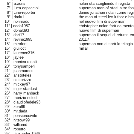
6° |
a.auris
nolan sta scegliendo il regista
7° |
luca capaccioli
superman man of steel altre font
8° |
cine-reporter
danno jonathan nolan come regi
9° |
drakul
the man of steel lex luthor e bra
10° |
norinradd
nel nuovo film di superman
11° |
dado1987
christopher nolan farà da mentor
12° |
donald93
nuovo film di superman
13° |
dart17
superman il sequel di returns ent
14° |
revine1995
2011?
15° |
miroforti
superman non ci sarà la trilogia 
16° |
giulioct
millar
17° |
laurence316
18° |
jaylee
19° |
monica rosati
20° |
tonysamperi
21° |
juanmarcos
22° |
aristoteles
23° |
niccorizzo
24° |
mickey97
25° |
inger stardust
26° |
harry manback
27° |
fabrizio noledi
28° |
claudiofedele93
29° |
zero99
30° |
mr.dada
31° |
pensierocivile
32° |
niteowl99
33° |
williamd
34° |
roberto
35° |
alexander 1986