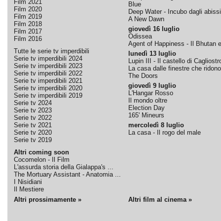
Film 2021
Blue
Film 2020
Deep Water - Incubo dagli abissi
Film 2019
A New Dawn
Film 2018
giovedì 16 luglio
Film 2017
Odissea
Film 2016
Agent of Happiness - Il Bhutan e 
Tutte le serie tv imperdibili
lunedì 13 luglio
Serie tv imperdibili 2024
Lupin III - Il castello di Cagliostr
Serie tv imperdibili 2023
La casa dalle finestre che ridono
Serie tv imperdibili 2022
The Doors
Serie tv imperdibili 2021
giovedì 9 luglio
Serie tv imperdibili 2020
L'Hangar Rosso
Serie tv imperdibili 2019
Il mondo oltre
Serie tv 2024
Election Day
Serie tv 2023
165' Mineurs
Serie tv 2022
Serie tv 2021
mercoledì 8 luglio
Serie tv 2020
La casa - Il rogo del male
Serie tv 2019
Altri coming soon
Cocomelon - Il Film
L'assurda storia della Gialappa's ...
The Mortuary Assistant - Anatomia ...
I Nisidiani
Il Mestiere
Altri prossimamente »
Altri film al cinema »