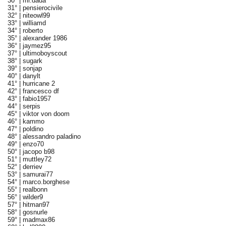
30° |
mr.dada
31° |
pensierocivile
32° |
niteowl99
33° |
williamd
34° |
roberto
35° |
alexander 1986
36° |
jaymez95
37° |
ultimoboyscout
38° |
sugark
39° |
sonjap
40° |
danylt
41° |
hurricane 2
42° |
francesco df
43° |
fabio1957
44° |
serpis
45° |
viktor von doom
46° |
kammo
47° |
poldino
48° |
alessandro paladino
49° |
enzo70
50° |
jacopo b98
51° |
muttley72
52° |
derriev
53° |
samurai77
54° |
marco.borghese
55° |
realbonn
56° |
wilder9
57° |
hitman97
58° |
gosnurle
59° |
madmax86