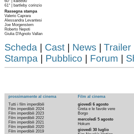
60° |
kal8890
61° |
bartleby corinzio
Rassegna stampa
Valerio Caprara
Alessandra Levantesi
Joe Morgenstern
Roberto Nepoti
Giulia D'Agnolo Vallan
Scheda
|
Cast
|
News
|
Trailer
Stampa
|
Pubblico
|
Forum
|
S
prossimamente al cinema
Film al cinema
Tutti i film imperdibili
giovedì 6 agosto
Film imperdibili 2024
Greta e le favole vere
Film imperdibili 2023
Borgo
Film imperdibili 2022
mercoledì 5 agosto
Film imperdibili 2021
Hokum
Film imperdibili 2020
giovedì 30 luglio
Film imperdibili 2019