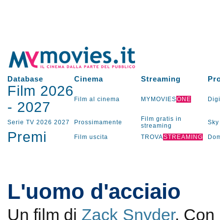
Database
Cinema
Streaming
Pr
Film 2026
Film al cinema
MYMOVIES
ONE
Digi
-
2027
Film gratis in
Serie TV
2026
2027
Prossimamente
Sky
streaming
Premi
Film uscita
TROVA
STREAMING
Dom
L'uomo d'acciaio
Un film di
Zack Snyder
. Con