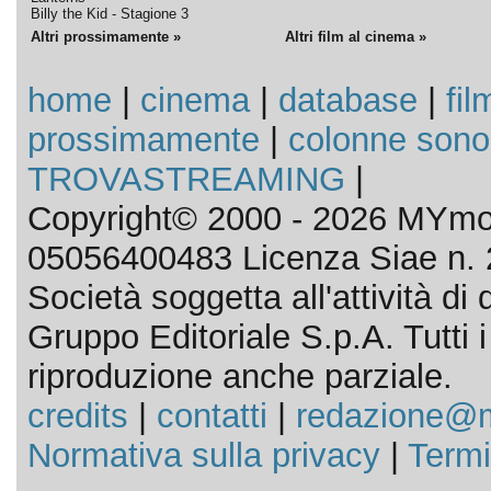
Billy the Kid - Stagione 3
Altri prossimamente »
Altri film al cinema »
home
|
cinema
|
database
|
fil
prossimamente
|
colonne sono
TROVASTREAMING
|
Copyright© 2000 - 2026 MYmov
05056400483 Licenza Siae n. 
Società soggetta all'attività d
Gruppo Editoriale S.p.A. Tutti i d
riproduzione anche parziale.
credits
|
contatti
|
redazione@m
Normativa sulla privacy
|
Termi