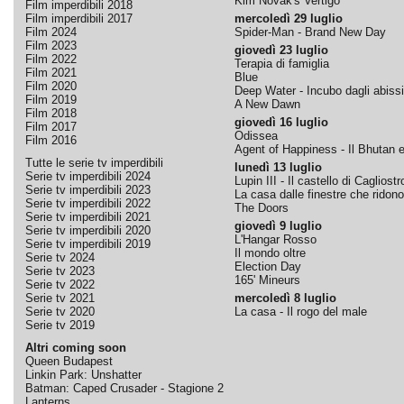
Kim Novak's Vertigo
Film imperdibili 2018
Film imperdibili 2017
mercoledì 29 luglio
Film 2024
Spider-Man - Brand New Day
Film 2023
giovedì 23 luglio
Film 2022
Terapia di famiglia
Film 2021
Blue
Film 2020
Deep Water - Incubo dagli abissi
Film 2019
A New Dawn
Film 2018
giovedì 16 luglio
Film 2017
Odissea
Film 2016
Agent of Happiness - Il Bhutan e 
Tutte le serie tv imperdibili
lunedì 13 luglio
Serie tv imperdibili 2024
Lupin III - Il castello di Cagliostr
Serie tv imperdibili 2023
La casa dalle finestre che ridono
Serie tv imperdibili 2022
The Doors
Serie tv imperdibili 2021
giovedì 9 luglio
Serie tv imperdibili 2020
L'Hangar Rosso
Serie tv imperdibili 2019
Il mondo oltre
Serie tv 2024
Election Day
Serie tv 2023
165' Mineurs
Serie tv 2022
Serie tv 2021
mercoledì 8 luglio
Serie tv 2020
La casa - Il rogo del male
Serie tv 2019
Altri coming soon
Queen Budapest
Linkin Park: Unshatter
Batman: Caped Crusader - Stagione 2
Lanterns