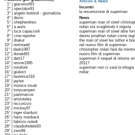
Articoli & News
1° |
giacomof93
Incontri
2° |
spectator91
la resurrezione di superman
3° |
angelo bottiroli - giornalista
4° |
dezio
News
5° |
shepherdneo
superman man of steel christop
6° |
a.auris
nolan sta scegliendo il regista
7° |
luca capaccioli
superman man of steel altre font
8° |
cine-reporter
danno jonathan nolan come regi
9° |
drakul
the man of steel lex luthor e bra
10° |
norinradd
nel nuovo film di superman
11° |
dado1987
christopher nolan farà da mentor
12° |
donald93
nuovo film di superman
13° |
dart17
superman il sequel di returns ent
14° |
revine1995
2011?
15° |
miroforti
superman non ci sarà la trilogia 
16° |
giulioct
millar
17° |
laurence316
18° |
jaylee
19° |
monica rosati
20° |
tonysamperi
21° |
juanmarcos
22° |
aristoteles
23° |
niccorizzo
24° |
mickey97
25° |
inger stardust
26° |
harry manback
27° |
fabrizio noledi
28° |
claudiofedele93
29° |
zero99