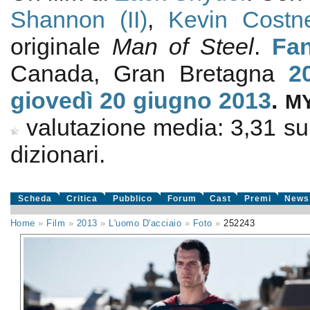
Shannon (II)
,
Kevin Costn
originale
Man of Steel
.
Fan
Canada, Gran Bretagna
2
giovedì 20
giugno 2013
.
M
valutazione media:
3,31
s
dizionari.
Scheda
Critica
Pubblico
Forum
Cast
Premi
News
Home
»
Film
»
2013
»
L'uomo D'acciaio
»
Foto
»
252243