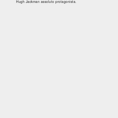
Hugh Jackman assoluto protagonista.
Biografico -
Drammatico
Commedia
Drammati
Francia,
- Brasile,
- Francia,
- Marocco,
Belgio, 2024,
Messico,
2024, 101'
2022, 122'
LA
IL
98'
Paesi Bassi,
GAZZA
CAFTAN
LA DIVINA
Cile, 2025,
LADRA
BLU
DI FRANCIA
85'
- SARAH
IL
BERNHARDT