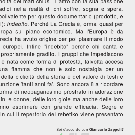
ondità dei mari chiusi. L'altro con la sua passione
adici nella realtà di chi soffre, sogna e spera.
 polivalente per questo documentario (prodotto, e
i):
. Perché La Grecia è, ormai quasi per
Indebito
'Europa sul piano economico. Ma l'Europa è da
Grecia ha avuto origine per poi plasmare il modo
 europei. Infine "indebito" perché chi canta e
n propriamente gradito. I gruppi che impediscono
 è nata come forma di protesta, talvolta accesa
a una fiamma che non è solo nostalgia per un
lla ciclicità della storia e del valore di testi e
zione 'tanti anni fa'. Sono ancora lì a ricordare
forma di neopaganesimo prostrato in adorazione
ini e donne, delle loro gioie ma anche delle loro
anno esprimere con grande efficacia. Segre e
n cui il repertorio del rebetiko viene presentato
Sei d'accordo con
Giancarlo Zappoli?