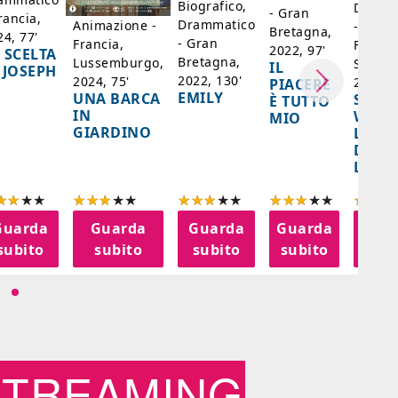
Biografico,
Dramm
- Gran
rancia,
Drammatico
Animazione -
- Giap
Bretagna,
24, 77'
- Gran
Francia,
Francia
2022, 97'
 SCELTA
Bretagna,
Lussemburgo,
Singap
IL
 JOSEPH
2022, 130'
2024, 75'
2024, 
PIACERE
EMILY
UNA BARCA
SPIRI
È TUTTO
IN
WORL
MIO
GIARDINO
LA FE
DELL
LANT
Guarda
Guarda
Guarda
Guarda
Gua
subito
subito
subito
subito
sub
STREAMING