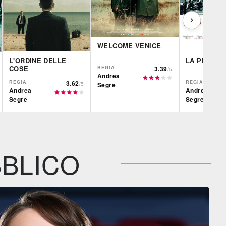
WELCOME VENICE
L'ORDINE DELLE
LA PRIMA 
COSE
REGIA
3.39
/5
Andrea
REGIA
3.62
REGIA
/5
Segre
Andrea
Andrea
Segre
Segre
CG | tv
IBS
CG | tv
DVD
DVD
IBS
Feltrinelli
IBS
DVD
DVD
BLICO
Feltrinelli
Feltrinelli
DVD