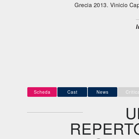
Grecia 2013. Vinicio Capo
I
Scheda
Cast
News
Critic
U
REPERTO