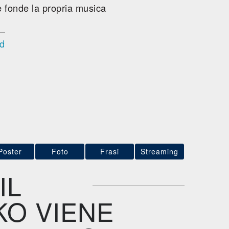
 e fonde la propria musica
ad
Poster
Foto
Frasi
Streaming
IL
KO VIENE