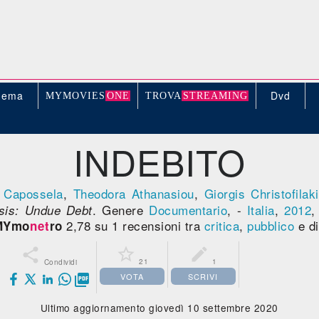
nema
Dvd
MYMOVIE
S
ONE
TROV
A
STREAMING
INDEBITO
o Capossela
,
Theodora Athanasiou
,
Giorgis Christofilak
. Genere
Documentario
, -
Italia
,
2012
isis: Undue Debt
2,78 su 1 recensioni tra
critica
,
pubblico
e di
MYmo
net
ro



21
1
Condividi
VOTA
SCRIVI

Ultimo aggiornamento giovedì 10 settembre 2020