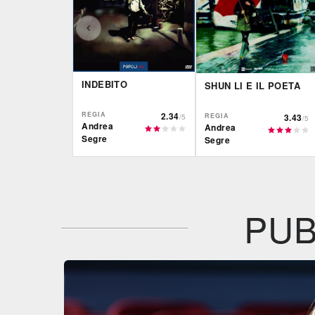
INDEBITO
SHUN LI E IL POETA
REGIA
2.34
REGIA
3.43
/5
/5
Andrea
Andrea
Segre
Segre
CG | tv
IBS
DVD
DVD
IBS
DVD
PUB
Feltrinelli
DVD