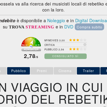
ssela va alla ricerca dei musicisti locali di rebetiko
con la loro.
è disponibile a
Noleggio
e in
Digital Downlo
ndebito
su
e in
DVD
Compra subito
TROVA
STREAMING





MYMOVIES 3,00

CRITICA





PUBBLICO 2,56
2,78
CONSIGLIATO SÌ
/5
a
Pubblico
Premi
Cinema
Trailer
N VIAGGIO IN CUI 
RIO DEL REBETI