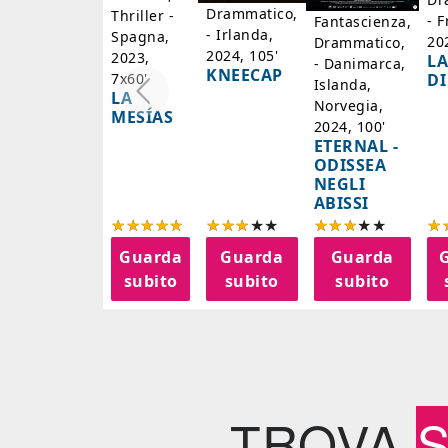
Drammatico,
Thriller -
- F
Fantascienza,
- Irlanda,
Spagna,
20
Drammatico,
2024, 105'
2023,
LA
- Danimarca,
KNEECAP
DI
7x60'
Islanda,
LA
Norvegia,
MESÍAS
2024, 100'
ETERNAL -
ODISSEA
NEGLI
ABISSI
Guarda
Guarda
Guarda
subito
subito
subito
TROVA