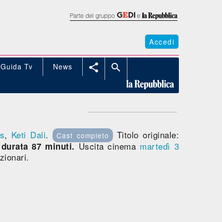
Accedi
Guida Tv
News


is
,
Keti Dali
.
Titolo originale:
Cast completo
,
Uscita cinema
martedì 3
durata 87 minuti.
zionari.