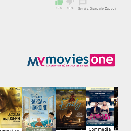
62%
38%
Scrivi a Giancarlo Zappoli
Commedia
ammatico