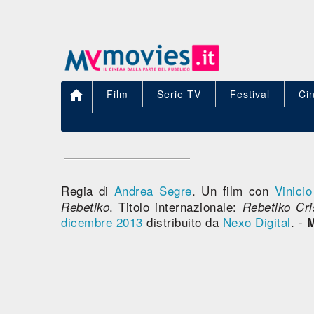

Film
Serie TV
Festival
Ci
Regia di
Andrea Segre
. Un film con
Vinici
. Titolo internazionale:
Rebetiko
Rebetiko Cr
dicembre 2013
distribuito da
Nexo Digital
. -