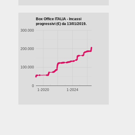
Biografico -
Drammatico
Commedia
Drammati
Francia,
- Brasile,
- Francia,
- Marocco,
Belgio, 2024,
Messico,
2024, 101'
2022, 122'
LA
IL
98'
Paesi Bassi,