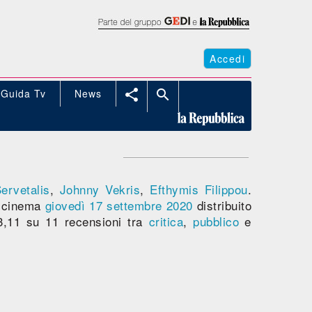
Accedi
Guida Tv
News


ervetalis
,
Johnny Vekris
,
Efthymis Filippou
.
 cinema
giovedì 17
settembre 2020
distribuito
,11 su 11 recensioni tra
critica
,
pubblico
e