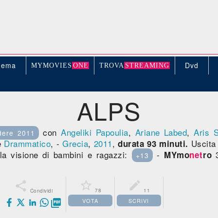
nema
Dvd
MYMOVIE
S
ONE
TROV
A
STREAMING
ALPS
con
Angeliki Papoulia
,
Ariane Labed
,
Aris S
dere 2011
e
Drammatico
, -
Grecia
,
2011
,
Uscita
durata 93 minuti.
 la visione di bambini e ragazzi:
-
3
MYmo
net
ro
+13



78
11
Condividi
VOTA
SCRIVI
