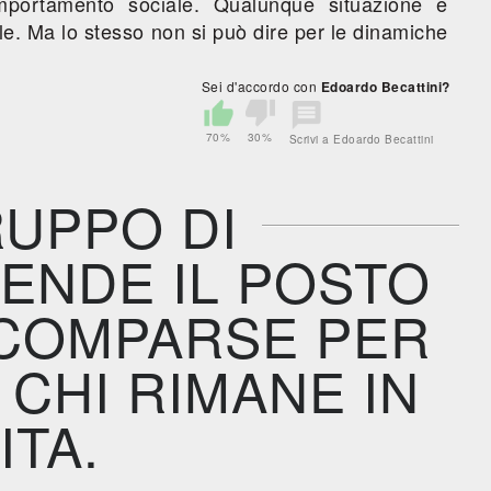
comportamento sociale. Qualunque situazione e
le. Ma lo stesso non si può dire per le dinamiche
Sei d'accordo con
Edoardo Becattini?
70%
30%
Scrivi a Edoardo Becattini
UPPO DI
ENDE IL POSTO
SCOMPARSE PER
CHI RIMANE IN
ITA.