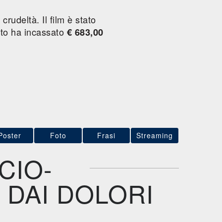
crudeltà. Il film è stato
sto
ha incassato
€ 683,00
Poster
Foto
Frasi
Streaming
CIO-
 DAI DOLORI