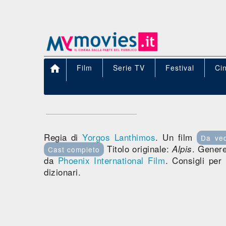

Film
Serie TV
Festival
Ci
Regia di
Yorgos Lanthimos
. Un film
Da ve
Titolo originale:
. Gener
Alpis
Cast completo
da
Phoenix International Film
. Consigli per
dizionari.