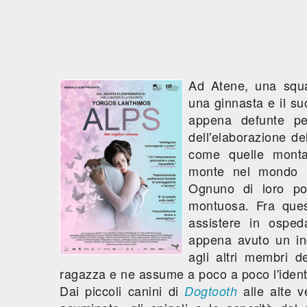
Ad Atene, una squa
una ginnasta e il s
appena defunte per
dell'elaborazione de
come quelle monta
monte nel mondo m
Ognuno di loro po
montuosa. Fra que
assistere in osped
appena avuto un inc
agli altri membri d
ragazza e ne assume a poco a poco l'ident
Dai piccoli canini di
alle alte v
Dogtooth