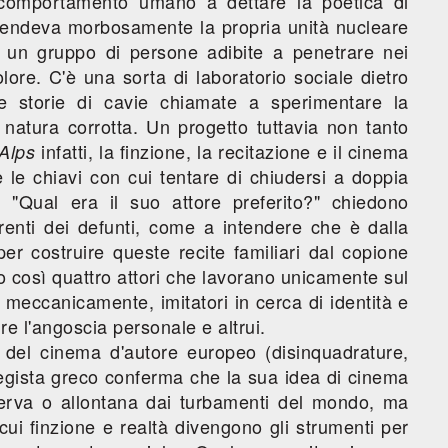
l comportamento umano a dettare la poetica di
fendeva morbosamente la propria unità nucleare
 un gruppo di persone adibite a penetrare nei
dolore. C'è una sorta di laboratorio sociale dietro
re storie di cavie chiamate a sperimentare la
 natura corrotta. Un progetto tuttavia non tanto
infatti, la finzione, la recitazione e il cinema
Alps
le chiavi con cui tentare di chiudersi a doppia
"Qual era il suo attore preferito?" chiedono
arenti dei defunti, come a intendere che è dalla
er costruire queste recite familiari dal copione
o così quattro attori che lavorano unicamente sul
 meccanicamente, imitatori in cerca di identità e
e l'angoscia personale e altrui.
i del cinema d'autore europeo (disinquadrature,
 regista greco conferma che la sua idea di cinema
erva o allontana dai turbamenti del mondo, ma
 cui finzione e realtà divengono gli strumenti per