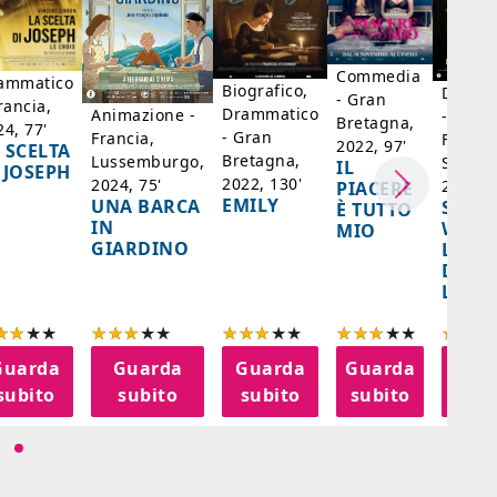
Commedia
ammatico
Biografico,
Dramm
- Gran
rancia,
Drammatico
Animazione -
- Giap
Bretagna,
24, 77'
- Gran
Francia,
Francia
2022, 97'
 SCELTA
Bretagna,
Lussemburgo,
Singap
IL
 JOSEPH
2022, 130'
2024, 75'
2024, 
PIACERE
EMILY
UNA BARCA
SPIRI
È TUTTO
IN
WORL
MIO
GIARDINO
LA FE
DELL
LANT
Guarda
Guarda
Guarda
Guarda
Gua
subito
subito
subito
subito
sub