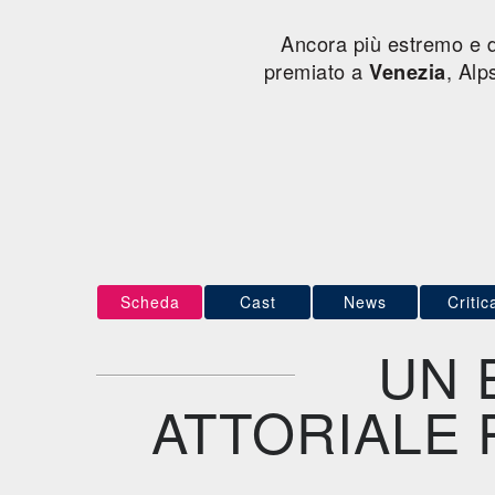
Ancora più estremo e d
premiato a
, Alp
Venezia
Scheda
Cast
News
Critic
UN 
ATTORIALE 