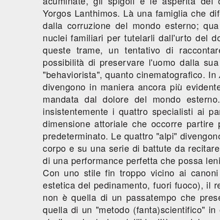
acuminate, gli spigoli e le asperità de
Yorgos Lanthimos. Là una famiglia che di
dalla corruzione del mondo esterno; qua
nuclei familiari per tutelarli dall'urto del 
queste trame, un tentativo di racconta
possibilità di preservare l'uomo dalla sua
"behaviorista", quanto cinematografico. In
divengono in maniera ancora più evidente 
mandata dal dolore del mondo esterno. 
insistentemente i quattro specialisti ai p
dimensione attoriale che occorre partire p
predeterminato. Le quattro "alpi" divengon
corpo e su una serie di battute da recitare
di una performance perfetta che possa lenir
Con uno stile fin troppo vicino ai canon
estetica del pedinamento, fuori fuoco), il
non è quella di un passatempo che pres
quella di un "metodo (fanta)scientifico" in