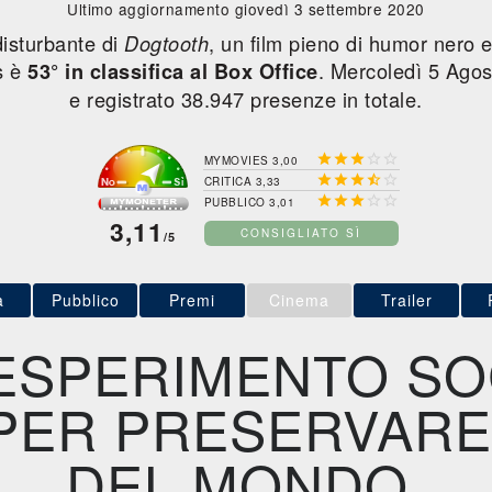
Ultimo aggiornamento giovedì 3 settembre 2020
isturbante di
, un film pieno di humor nero e 
Dogtooth
s è
.
Mercoledì 5 Ago
53° in classifica al Box Office
e registrato 38.947 presenze in totale.





MYMOVIES 3,00





CRITICA 3,33





PUBBLICO 3,01
3,11
CONSIGLIATO SÌ
/5
a
Pubblico
Premi
Cinema
Trailer
ESPERIMENTO SO
PER PRESERVARE
DEL MONDO.