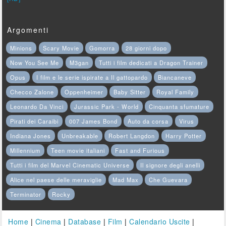
Argomenti
Minions
Scary Movie
Gomorra
28 giorni dopo
Now You See Me
M3gan
Tutti i film dedicati a Dragon Trainer
Opus
I film e le serie ispirate a Il gattopardo
Biancaneve
Checco Zalone
Oppenheimer
Baby Sitter
Royal Family
Leonardo Da Vinci
Jurassic Park - World
Cinquanta sfumature
Pirati dei Caraibi
007 James Bond
Auto da corsa
Virus
Indiana Jones
Unbreakable
Robert Langdon
Harry Potter
Millennium
Teen movie italiani
Fast and Furious
Tutti i film del Marvel Cinematic Universe
Il signore degli anelli
Alice nel paese delle meraviglie
Mad Max
Che Guevara
Terminator
Rocky
Home
|
Cinema
|
Database
|
Film
|
Calendario Uscite
|