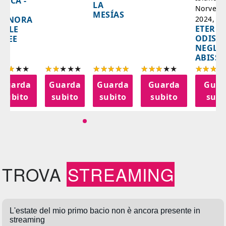
AZCA -
LA
Norvegi
A
MESÍAS
IGNORA
2024, 10
ETERNA
ELLE
ODISS
INEE
NEGLI
ABISSI
Guarda
Guarda
Guarda
Guarda
Guar
subito
subito
subito
subito
subi
TROVA
STREAMING