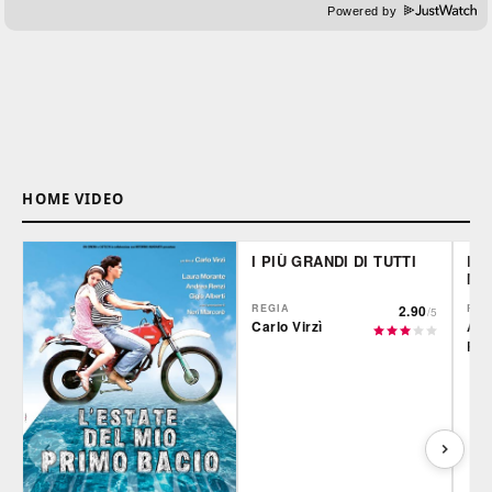
Powered by
HOME VIDEO
I PIÙ GRANDI DI TUTTI
LE 
MO
REGIA
2.90
REG
/5
Carlo Virzì
Alb
Rod