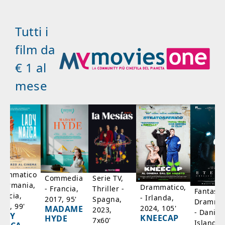
Tutti i
film da
€ 1 al
mese
rammatico
Serie TV,
Commedia
 Germania,
Drammatico,
Thriller -
- Francia,
Fantasci
rancia,
- Irlanda,
Spagna,
2017, 95'
Drammat
025, 99'
2024, 105'
MADAME
2023,
- Danim
ADY
KNEECAP
HYDE
7x60'
Islanda,