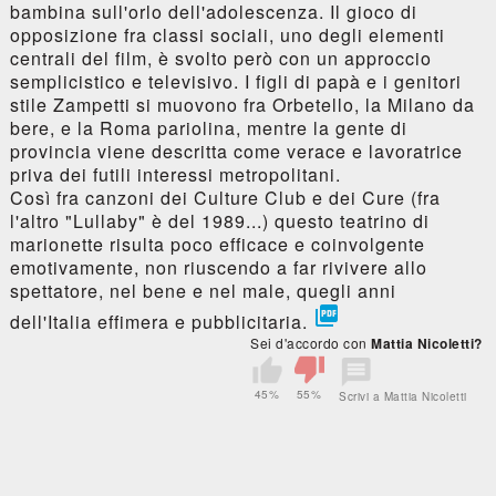
bambina sull'orlo dell'adolescenza. Il gioco di
opposizione fra classi sociali, uno degli elementi
centrali del film, è svolto però con un approccio
semplicistico e televisivo. I figli di papà e i genitori
stile Zampetti si muovono fra Orbetello, la Milano da
bere, e la Roma pariolina, mentre la gente di
provincia viene descritta come verace e lavoratrice
priva dei futili interessi metropolitani.
Così fra canzoni dei Culture Club e dei Cure (fra
l'altro "Lullaby" è del 1989...) questo teatrino di
marionette risulta poco efficace e coinvolgente
emotivamente, non riuscendo a far rivivere allo
spettatore, nel bene e nel male, quegli anni

dell'Italia effimera e pubblicitaria.
Sei d'accordo con
Mattia Nicoletti?
45%
55%
Scrivi a Mattia Nicoletti