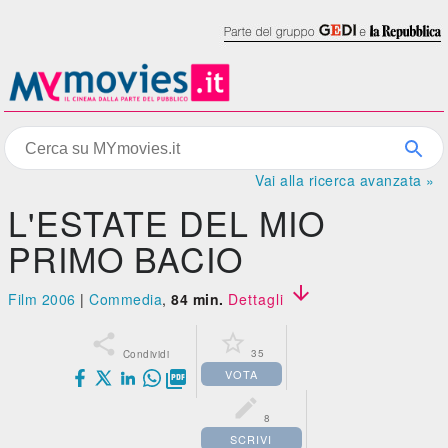
Vai alla ricerca avanzata »
L'ESTATE DEL MIO
PRIMO BACIO

Film 2006
|
Commedia
,
84 min.
Dettagli


35
Condividi
VOTA


8
SCRIVI