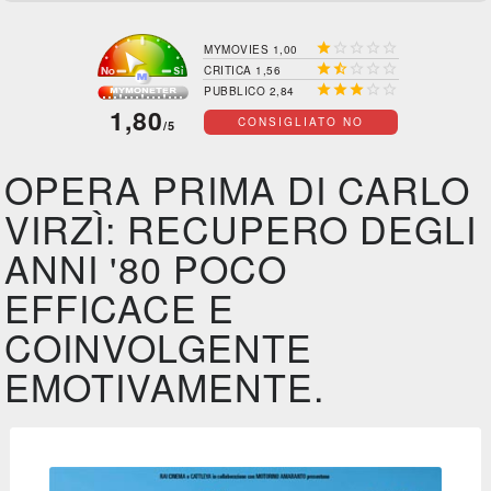





MYMOVIES 1,00





CRITICA 1,56





PUBBLICO 2,84
1,80
CONSIGLIATO NO
/5
OPERA PRIMA DI CARLO
VIRZÌ: RECUPERO DEGLI
ANNI '80 POCO
EFFICACE E
COINVOLGENTE
EMOTIVAMENTE.