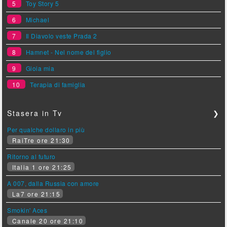
5
Toy Story 5
6
Michael
7
Il Diavolo veste Prada 2
8
Hamnet - Nel nome del figlio
9
Gioia mia
10
Terapia di famiglia
Stasera in Tv
❯
Per qualche dollaro in più
RaiTre ore 21:30
Ritorno al futuro
Italia 1 ore 21:25
A 007, dalla Russia con amore
La7 ore 21:15
Smokin' Aces
Canale 20 ore 21:10