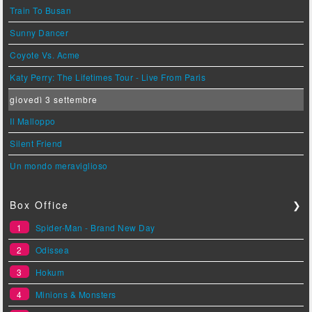
Train To Busan
Sunny Dancer
Coyote Vs. Acme
Katy Perry: The Lifetimes Tour - Live From Paris
giovedì 3 settembre
Il Malloppo
Silent Friend
Un mondo meraviglioso
Box Office
❯
1
Spider-Man - Brand New Day
2
Odissea
3
Hokum
4
Minions & Monsters