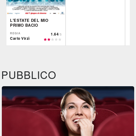
L'ESTATE DEL MIO
PRIMO BACIO
REGIA
1.64
/5
Carlo Virzì
IBS
Film&More
Fil
DVD
DVD
BR
IBS
IBS
DVD
BR
PUBBLICO
Feltrinelli
DVD