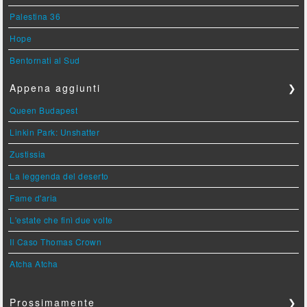
Palestina 36
Hope
Bentornati al Sud
Appena aggiunti
❯
Queen Budapest
Linkin Park: Unshatter
Zustissia
La leggenda del deserto
Fame d'aria
L'estate che finì due volte
Il Caso Thomas Crown
Atcha Atcha
Prossimamente
❯