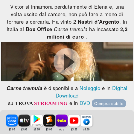
Victor si innamora perdutamente di Elena e, una
volta uscito dal carcere, non può fare a meno di
tornare a cercarla. Ha vinto 2
Nastri d'Argento
, In
Italia al
Box Office
Carne tremula
ha incassato
2,3
milioni di euro
.
Carne tremula
è disponibile a
Noleggio
e in
Digital
Download
su
e in
DVD
TROVA
STREAMING
Compra subito