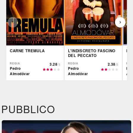
L'INDISCRETO FASCINO
PA
CARNE TREMULA
DEL PECCATO
REGIA
2.38
REG
REGIA
3.28
/5
/5
Pedro
Ped
Pedro
Almodóvar
Alm
Almodóvar
IBS
CG | tv
CG |
DVD
DVD
Feltrinelli
IBS
IBS
DVD
DVD
PUBBLICO
Feltrinelli
Felt
DVD