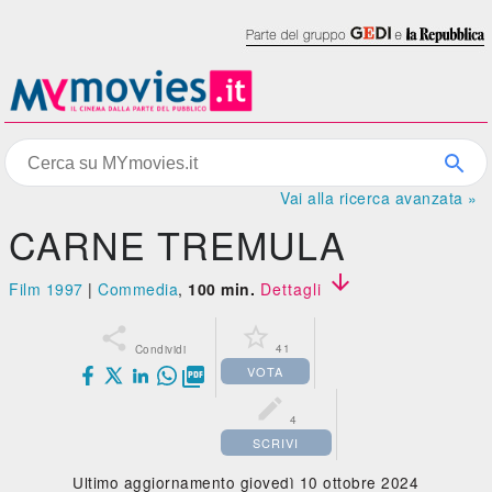
Vai alla ricerca avanzata »
CARNE TREMULA

Film 1997
|
Commedia
,
100 min.
Dettagli


41
Condividi
VOTA


4
SCRIVI
Ultimo aggiornamento giovedì 10 ottobre 2024