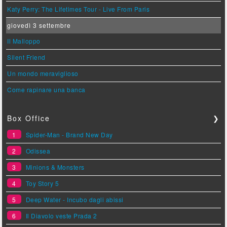
Katy Perry: The Lifetimes Tour - Live From Paris
giovedì 3 settembre
Il Malloppo
Silent Friend
Un mondo meraviglioso
Come rapinare una banca
Box Office
❯
1
Spider-Man - Brand New Day
2
Odissea
3
Minions & Monsters
4
Toy Story 5
5
Deep Water - Incubo dagli abissi
6
Il Diavolo veste Prada 2