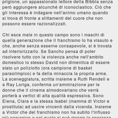
prigione, un appassionato lettore della Bibbia senza
però aggiungere alcunché di iconoclastico. Ciò che
gli interessa è indagare nell'animo umano quando
si trova di fronte a slittamenti del cuore che non
possono essere razionalizzati.
Chi esce male in questo campo sono i maschi di
quella generazione che il franchismo lo ha vissuto e
che, anche senza esserne consapevole, si è trovata
ad interiorizzarlo. Se Sancho pensa di poter
risolvere tutto con la violenza anche nell'ambito
domestico lo stesso David non dimentica di essere
stato un poliziotto (ora campione di basket
paraolimpico) e fa della minaccia la propria arma.
La sceneggiatura, scritta insieme a Ruth Rendell e
a Ray Loriga, conferma un'ammirazione per le
donne che il cinema almodovariano che verrà
porterà a vertici di alta qualità espressiva. Sono
Elena, Clara e la stessa Isabel (mamma di Victor e
prostituta) ad uscire vincenti dalla vicenda. Insieme
a Victor che del franchismo non ha subìto l'influsso
più pervasivo e nel quale si può riporre la speranza.