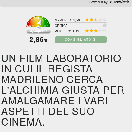
Powered by





MYMOVIES 2,50

CRITICA





PUBBLICO 3,22
2,86
CONSIGLIATO SÌ
/5
UN FILM LABORATORIO
IN CUI IL REGISTA
MADRILENO CERCA
L'ALCHIMIA GIUSTA PER
AMALGAMARE I VARI
ASPETTI DEL SUO
CINEMA.