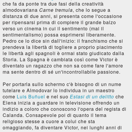
che fa da ponte tra due fasi della creatività
almodovariana
Carne tremula
, che lo segue a
distanza di due anni, si presenta come l'occasione
per ripensarsi prima di compiere il grande balzo
verso un cinema in cui il sentimento (mai il
sentimentalismo) possa esprimersi liberamente.
Pedro ce lo dice sin dall'inizio: il franchismo che si
prendeva la libertà di togliere a proprio piacimento
le libertà agli spagnoli è ormai stato giudicato dalla
Storia. La Spagna è cambiata così come Victor è
diventato un ragazzo che non sa come fare l'amore
ma sente dentro di sé un'incontrollabile passione.
Per portarla sullo schermo c'è bisogno di un nume
tutelare e Almodovar lo individua in un maestro
come
Luis Buñuel
e nel suo
Estasi di un delitto
che
Elena inizia a guardare in televisione offrendo un
indizio a coloro che conoscono l'opera del regista di
Calanda. Consapevole poi di quanto il tema
religioso stesse a cuore a colui che sta
omaggiando, fa diventare Victor, nei lunghi anni di