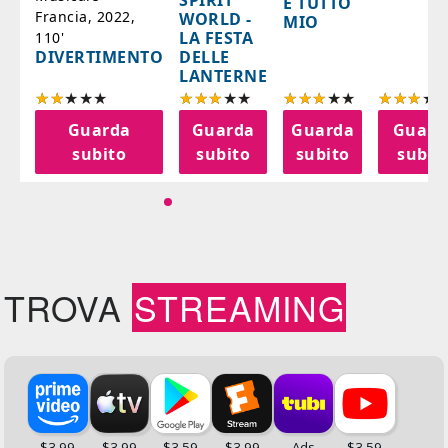
SPIRIT
È TUTTO
Francia, 2022,
WORLD -
MIO
LA FESTA
110'
DELLE
DIVERTIMENTO
LANTERNE
a
Guarda
Guarda
Guarda
Guard
o
subito
subito
subito
subit
TROVA
STREAMING