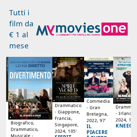
Tutti i
film da
€ 1 al
mese
Commedia
ico
Drammatico
Drammati
- Gran
- Giappone,
- Irlanda,
Bretagna,
'
Francia,
2024, 105
2022, 97'
Biografico,
Singapore,
KNEECA
IL
Drammatico,
2024, 105'
PIACERE
Musicale -