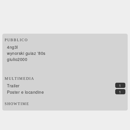
PUBBLICO
4ng3l
wynorski guiaz '80s
giulio2000
MULTIMEDIA
Trailer
1
Poster e locandine
1
SHOWTIME