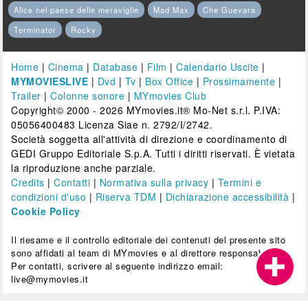
Alice nel paese delle meraviglie
Mad Max
Che Guevara
Terminator
Rocky
Home
|
Cinema
|
Database
|
Film
|
Calendario Uscite
|
MYMOVIESLIVE
|
Dvd
|
Tv
|
Box Office
|
Prossimamente
|
Trailer
|
Colonne sonore
|
MYmovies Club
Copyright© 2000 - 2026 MYmovies.it® Mo-Net s.r.l. P.IVA:
05056400483 Licenza Siae n. 2792/I/2742.
Società soggetta all'attività di direzione e coordinamento di
GEDI Gruppo Editoriale S.p.A. Tutti i diritti riservati. È vietata
la riproduzione anche parziale.
Credits
|
Contatti
|
Normativa sulla privacy
|
Termini e
condizioni d'uso
|
Riserva TDM
|
Dichiarazione accessibilità
|
Cookie Policy
Il riesame e il controllo editoriale dei contenuti del presente sito
sono affidati al team di MYmovies e al direttore responsabile.
Per contatti, scrivere al seguente indirizzo email:
live@mymovies.it