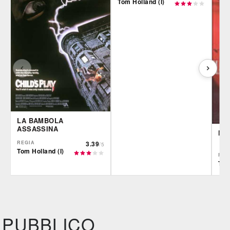
Tom Holland (I)
LA BAMBOLA
ASSASSINA
MA
REGIA
3.39
/5
Tom Holland (I)
REG
Tom
IBS
Film&More
IBS
DVD
DVD
Feltrinelli
IBS
DVD
DVD
PUBBLICO
Feltrinelli
DVD