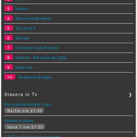
3
Hokum
4
Minions & Monsters
5
Toy Story 5
6
Michael
7
Il Diavolo veste Prada 2
8
Hamnet - Nel nome del figlio
9
Gioia mia
10
Terapia di famiglia
Stasera in Tv
❯
Per qualche dollaro in più
RaiTre ore 21:30
Ritorno al futuro
Italia 1 ore 21:25
A 007, dalla Russia con amore