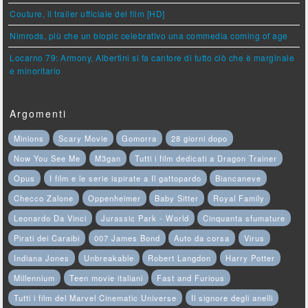
Couture, il trailer ufficiale del film [HD]
Nimrods, più che un biopic celebrativo una commedia coming of age
Locarno 79: Armony, Albertini si fa cantore di tutto ciò che è marginale
e minoritario
Argomenti
Minions
Scary Movie
Gomorra
28 giorni dopo
Now You See Me
M3gan
Tutti i film dedicati a Dragon Trainer
Opus
I film e le serie ispirate a Il gattopardo
Biancaneve
Checco Zalone
Oppenheimer
Baby Sitter
Royal Family
Leonardo Da Vinci
Jurassic Park - World
Cinquanta sfumature
Pirati dei Caraibi
007 James Bond
Auto da corsa
Virus
Indiana Jones
Unbreakable
Robert Langdon
Harry Potter
Millennium
Teen movie italiani
Fast and Furious
Tutti i film del Marvel Cinematic Universe
Il signore degli anelli