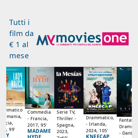
Tutti i
film da
€ 1 al
mese
rammatico
Serie TV,
Commedia
 Germania,
Drammatico,
Thriller -
- Francia,
Fantasci
rancia,
- Irlanda,
Spagna,
2017, 95'
Drammat
025, 99'
2024, 105'
MADAME
2023,
- Danim
ADY
KNEECAP
HYDE
7x60'