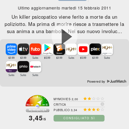
Ultimo aggiornamento martedì 15 febbraio 2011
Un killer psicopatico viene ferito a morte da un
poliziotto. Ma prima di morire riesce a trasmettere la
sua anima a una bambola. Nel suo nuovo involuc...
Powered by





MYMOVIES 2,00

CRITICA





PUBBLICO 3,34
3,45
CONSIGLIATO SÌ
/5