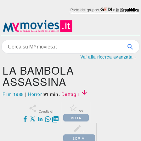
Vai alla ricerca avanzata »
LA BAMBOLA
ASSASSINA

Film 1988
|
Horror
91 min.
Dettagli


55
Condividi
VOTA


1
SCRIVI