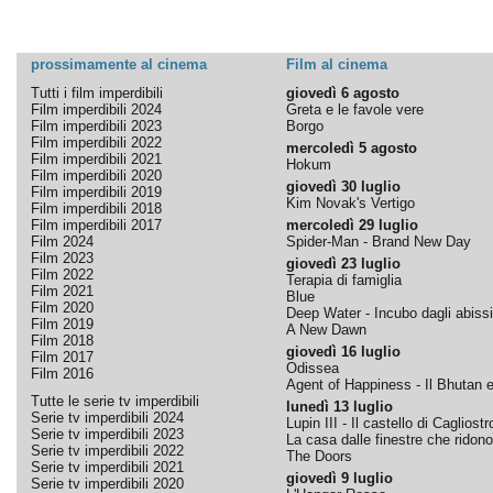
prossimamente al cinema
Film al cinema
Tutti i film imperdibili
giovedì 6 agosto
Film imperdibili 2024
Greta e le favole vere
Film imperdibili 2023
Borgo
Film imperdibili 2022
mercoledì 5 agosto
Film imperdibili 2021
Hokum
Film imperdibili 2020
giovedì 30 luglio
Film imperdibili 2019
Kim Novak's Vertigo
Film imperdibili 2018
Film imperdibili 2017
mercoledì 29 luglio
Film 2024
Spider-Man - Brand New Day
Film 2023
giovedì 23 luglio
Film 2022
Terapia di famiglia
Film 2021
Blue
Film 2020
Deep Water - Incubo dagli abissi
Film 2019
A New Dawn
Film 2018
giovedì 16 luglio
Film 2017
Odissea
Film 2016
Agent of Happiness - Il Bhutan e 
Tutte le serie tv imperdibili
lunedì 13 luglio
Serie tv imperdibili 2024
Lupin III - Il castello di Cagliostr
Serie tv imperdibili 2023
La casa dalle finestre che ridono
Serie tv imperdibili 2022
The Doors
Serie tv imperdibili 2021
giovedì 9 luglio
Serie tv imperdibili 2020