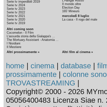
L'Hangar Rosso
Serie tv imperdibili 2019
Il mondo oltre
Serie tv 2024
Election Day
Serie tv 2023
165' Mineurs
Serie tv 2022
Serie tv 2021
mercoledì 8 luglio
Serie tv 2020
La casa - Il rogo del male
Serie tv 2019
Altri coming soon
Cocomelon - Il Film
L'assurda storia della Gialappa's ...
The Mortuary Assistant - Anatomia ...
I Nisidiani
Il Mestiere
Altri prossimamente »
Altri film al cinema »
home
|
cinema
|
database
|
fil
prossimamente
|
colonne sono
TROVASTREAMING
|
Copyright© 2000 - 2026 MYmov
05056400483 Licenza Siae n. 