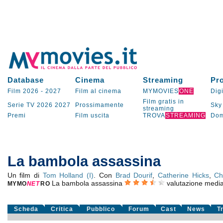
Database
Cinema
Streaming
Pr
Film 2026
-
2027
Film al cinema
MYMOVIES
ONE
Digi
Film gratis in
Serie TV
2026
2027
Prossimamente
Sky
streaming
Premi
Film uscita
TROVA
STREAMING
Dom
La bambola assassina
Un film di
Tom Holland (I)
. Con
Brad Dourif
,
Catherine Hicks
,
Ch
La bambola assassina
valutazione medi
MYMO
NE
T
RO
Scheda
Critica
Pubblico
Forum
Cast
News
T