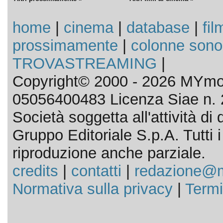
home
|
cinema
|
database
|
fil
prossimamente
|
colonne sono
TROVASTREAMING
|
Copyright© 2000 - 2026 MYmov
05056400483 Licenza Siae n. 
Società soggetta all'attività d
Gruppo Editoriale S.p.A. Tutti i d
riproduzione anche parziale.
credits
|
contatti
|
redazione@m
Normativa sulla privacy
|
Termi