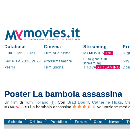
Database
Cinema
Streaming
Pr
Film 2026
-
2027
Film al cinema
MYMOVIES
ONE
Digi
Film gratis in
Serie TV
2026
2027
Prossimamente
Sky
streaming
Premi
Film uscita
TROVA
STREAMING
Dom
Poster La bambola assassina
Un film di
Tom Holland (I)
. Con
Brad Dourif
,
Catherine Hicks
,
Ch
La bambola assassina
valutazione medi
MYMO
NE
T
RO
Scheda
Critica
Pubblico
Forum
Cast
News
T