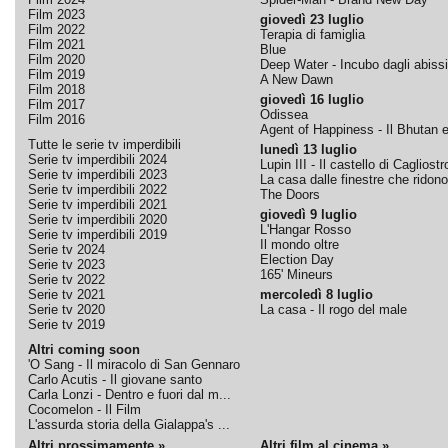
Film 2023
giovedì 23 luglio
Film 2022
Terapia di famiglia
Film 2021
Blue
Film 2020
Deep Water - Incubo dagli abissi
Film 2019
A New Dawn
Film 2018
giovedì 16 luglio
Film 2017
Odissea
Film 2016
Agent of Happiness - Il Bhutan e 
Tutte le serie tv imperdibili
lunedì 13 luglio
Serie tv imperdibili 2024
Lupin III - Il castello di Cagliostr
Serie tv imperdibili 2023
La casa dalle finestre che ridono
Serie tv imperdibili 2022
The Doors
Serie tv imperdibili 2021
giovedì 9 luglio
Serie tv imperdibili 2020
L'Hangar Rosso
Serie tv imperdibili 2019
Il mondo oltre
Serie tv 2024
Election Day
Serie tv 2023
165' Mineurs
Serie tv 2022
Serie tv 2021
mercoledì 8 luglio
Serie tv 2020
La casa - Il rogo del male
Serie tv 2019
Altri coming soon
'O Sang - Il miracolo di San Gennaro
Carlo Acutis - Il giovane santo
Carla Lonzi - Dentro e fuori dal m...
Cocomelon - Il Film
L'assurda storia della Gialappa's ...
Altri prossimamente »
Altri film al cinema »