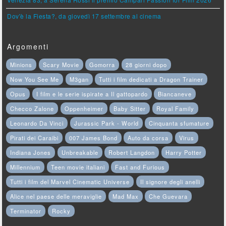
Dov'è la Fiesta?, da giovedì 17 settembre al cinema
Argomenti
Minions
Scary Movie
Gomorra
28 giorni dopo
Now You See Me
M3gan
Tutti i film dedicati a Dragon Trainer
Opus
I film e le serie ispirate a Il gattopardo
Biancaneve
Checco Zalone
Oppenheimer
Baby Sitter
Royal Family
Leonardo Da Vinci
Jurassic Park - World
Cinquanta sfumature
Pirati dei Caraibi
007 James Bond
Auto da corsa
Virus
Indiana Jones
Unbreakable
Robert Langdon
Harry Potter
Millennium
Teen movie italiani
Fast and Furious
Tutti i film del Marvel Cinematic Universe
Il signore degli anelli
Alice nel paese delle meraviglie
Mad Max
Che Guevara
Terminator
Rocky