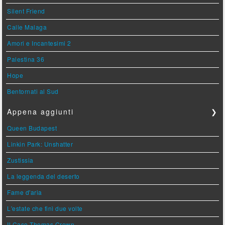
Silent Friend
Calle Malaga
Amori e Incantesimi 2
Palestina 36
Hope
Bentornati al Sud
Appena aggiunti
❯
Queen Budapest
Linkin Park: Unshatter
Zustissia
La leggenda del deserto
Fame d'aria
L'estate che finì due volte
Il Caso Thomas Crown