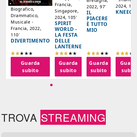
Bretagna,
'
Francia,
2024, 105
2022, 97'
Biografico,
Singapore,
KNEECA
IL
Drammatico,
2024, 105'
PIACERE
Musicale -
SPIRIT
È TUTTO
Francia, 2022,
WORLD -
MIO
LA FESTA
110'
DELLE
DIVERTIMENTO
LANTERNE
a
Guarda
Guarda
Guarda
Guard
o
subito
subito
subito
subit
TROVA
STREAMING