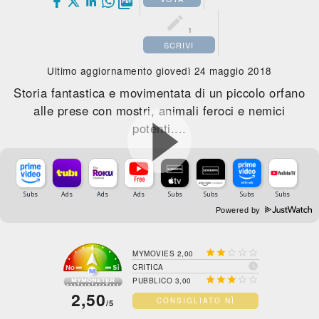


1
SCRIVI
Ultimo aggiornamento giovedì 24 maggio 2018
Storia fantastica e movimentata di un piccolo orfano
alle prese con mostri, animali feroci e nemici
potenti....
Powered by





MYMOVIES 2,00

CRITICA





PUBBLICO 3,00
2,50
CONSIGLIATO NÌ
/5