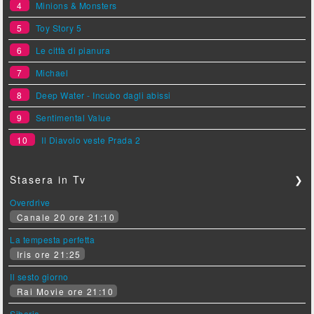
4
Minions & Monsters
5
Toy Story 5
6
Le città di pianura
7
Michael
8
Deep Water - Incubo dagli abissi
9
Sentimental Value
10
Il Diavolo veste Prada 2
Stasera in Tv
❯
Overdrive
Canale 20 ore 21:10
La tempesta perfetta
Iris ore 21:25
Il sesto giorno
Rai Movie ore 21:10
Siberia