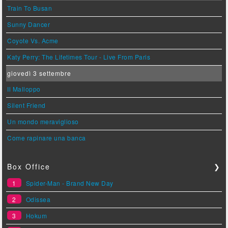
Train To Busan
Sunny Dancer
Coyote Vs. Acme
Katy Perry: The Lifetimes Tour - Live From Paris
giovedì 3 settembre
Il Malloppo
Silent Friend
Un mondo meraviglioso
Come rapinare una banca
Box Office
❯
1
Spider-Man - Brand New Day
2
Odissea
3
Hokum