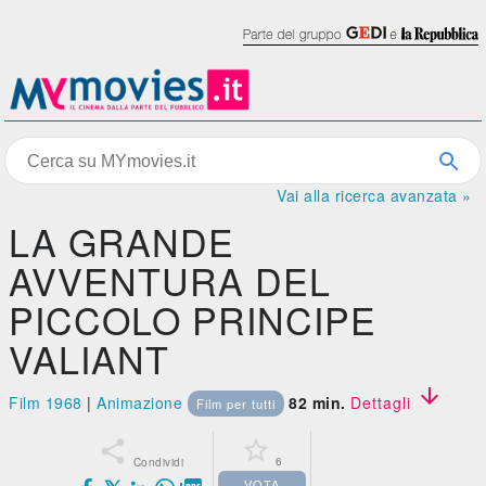
Vai alla ricerca avanzata »
LA GRANDE
AVVENTURA DEL
PICCOLO PRINCIPE
VALIANT

Film 1968
|
Animazione
82 min.
Dettagli
Film per tutti


6
Condividi
VOTA