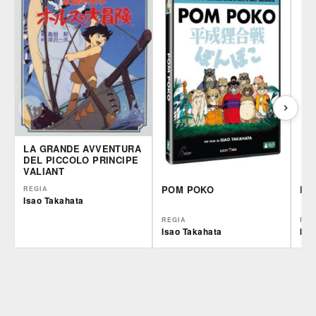
LA GRANDE AVVENTURA
DEL PICCOLO PRINCIPE
VALIANT
POM POKO
PIO
REGIA
Isao Takahata
REGIA
REG
Isao Takahata
Isa
IBS
Plaion
Pla
DVD
BR
DVD
BR
Feltrinelli
IBS
IBS
DVD
DVD
BR
Feltrinelli
Felt
DVD