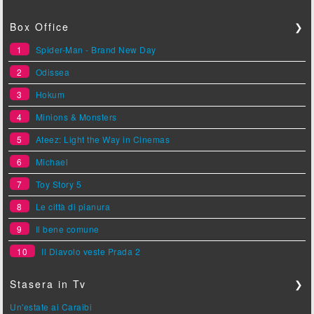
Box Office
❯
1
Spider-Man - Brand New Day
2
Odissea
3
Hokum
4
Minions & Monsters
5
Ateez: Light the Way in Cinemas
6
Michael
7
Toy Story 5
8
Le città di pianura
9
Il bene comune
10
Il Diavolo veste Prada 2
Stasera in Tv
❯
Un'estate ai Caraibi