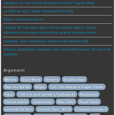
Stasera in tv: i film da non perdere di venerdì 7 agosto 2026
La Città dei Vivi, il trailer ufficiale del film [HD]
Addio a Francesco Guccini
Locarno 79: The Green Eyes, Fanny Liatard e Jérémy Trouilh
affrontano la loro opera seconda con grande tensione morale
Insidious - Fuori dall'altrove, il trailer finale del film [HD]
Grazie a Spider-Man e Odissea il box office 2026 supera i 50 milioni di
spettatori
Argomenti
Minions
Scary Movie
Gomorra
28 giorni dopo
Now You See Me
M3gan
Tutti i film dedicati a Dragon Trainer
Opus
I film e le serie ispirate a Il gattopardo
Biancaneve
Checco Zalone
Oppenheimer
Baby Sitter
Royal Family
Leonardo Da Vinci
Jurassic Park - World
Cinquanta sfumature