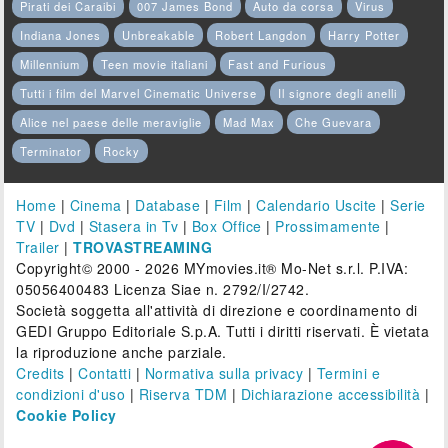
Pirati dei Caraibi
007 James Bond
Auto da corsa
Virus
Indiana Jones
Unbreakable
Robert Langdon
Harry Potter
Millennium
Teen movie italiani
Fast and Furious
Tutti i film del Marvel Cinematic Universe
Il signore degli anelli
Alice nel paese delle meraviglie
Mad Max
Che Guevara
Terminator
Rocky
Home
|
Cinema
|
Database
|
Film
|
Calendario Uscite
|
Serie
TV
|
Dvd
|
Stasera in Tv
|
Box Office
|
Prossimamente
|
Trailer
|
TROVASTREAMING
Copyright© 2000 - 2026 MYmovies.it® Mo-Net s.r.l. P.IVA:
05056400483 Licenza Siae n. 2792/I/2742.
Società soggetta all'attività di direzione e coordinamento di
GEDI Gruppo Editoriale S.p.A. Tutti i diritti riservati. È vietata
la riproduzione anche parziale.
Credits
|
Contatti
|
Normativa sulla privacy
|
Termini e
condizioni d'uso
|
Riserva TDM
|
Dichiarazione accessibilità
|
Cookie Policy