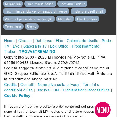
Millennium
Teen movie italiani
Fast and Furious
Tutti i film del Marvel Cinematic Universe
Il signore degli anelli
Alice nel paese delle meraviglie
Mad Max
Che Guevara
Terminator
Rocky
Home
|
Cinema
|
Database
|
Film
|
Calendario Uscite
|
Serie
TV
|
Dvd
|
Stasera in Tv
|
Box Office
|
Prossimamente
|
Trailer
|
TROVASTREAMING
Copyright© 2000 - 2026 MYmovies.it® Mo-Net s.r.l. P.IVA:
05056400483 Licenza Siae n. 2792/I/2742.
Società soggetta all'attività di direzione e coordinamento di
GEDI Gruppo Editoriale S.p.A. Tutti i diritti riservati. È vietata
la riproduzione anche parziale.
Credits
|
Contatti
|
Normativa sulla privacy
|
Termini e
condizioni d'uso
|
Riserva TDM
|
Dichiarazione accessibilità
|
Cookie Policy
Il riesame e il controllo editoriale dei contenuti del presente sito
sono affidati al team di MYmovies e al direttore responsabile.
Per contatti, scrivere al seguente indirizzo email: