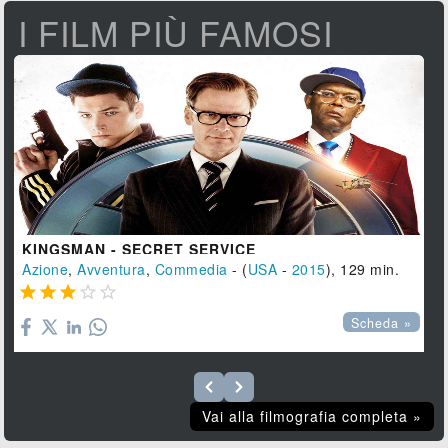
I FILM PIÙ FAMOSI
KINGSMAN - SECRET SERVICE
Azione
,
Avventura
,
Commedia
- (
USA
-
2015
), 129 min.





Scheda »
Vai alla filmografia completa »