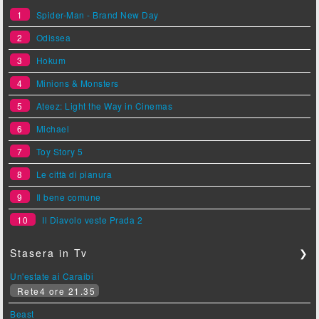
1
Spider-Man - Brand New Day
2
Odissea
3
Hokum
4
Minions & Monsters
5
Ateez: Light the Way in Cinemas
6
Michael
7
Toy Story 5
8
Le città di pianura
9
Il bene comune
10
Il Diavolo veste Prada 2
Stasera in Tv
❯
Un'estate ai Caraibi
Rete4 ore 21.35
Beast