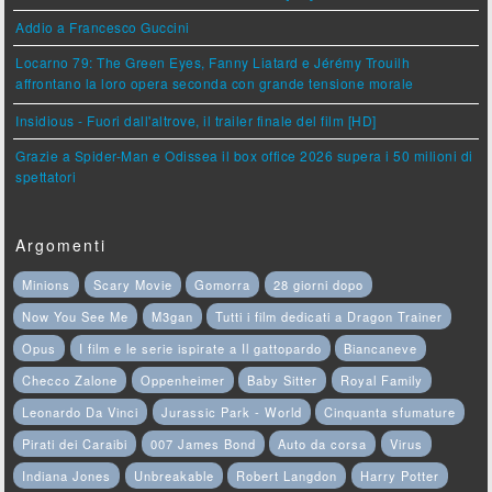
Addio a Francesco Guccini
Locarno 79: The Green Eyes, Fanny Liatard e Jérémy Trouilh
affrontano la loro opera seconda con grande tensione morale
Insidious - Fuori dall'altrove, il trailer finale del film [HD]
Grazie a Spider-Man e Odissea il box office 2026 supera i 50 milioni di
spettatori
Argomenti
Minions
Scary Movie
Gomorra
28 giorni dopo
Now You See Me
M3gan
Tutti i film dedicati a Dragon Trainer
Opus
I film e le serie ispirate a Il gattopardo
Biancaneve
Checco Zalone
Oppenheimer
Baby Sitter
Royal Family
Leonardo Da Vinci
Jurassic Park - World
Cinquanta sfumature
Pirati dei Caraibi
007 James Bond
Auto da corsa
Virus
Indiana Jones
Unbreakable
Robert Langdon
Harry Potter