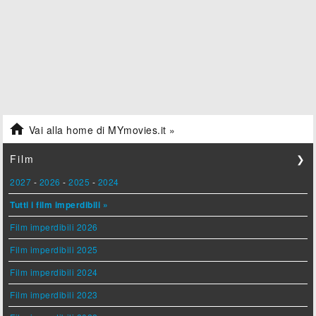

Vai alla home di MYmovies.it »
Film
❯
2027
-
2026
-
2025
-
2024
Tutti i film imperdibili »
Film imperdibili 2026
Film imperdibili 2025
Film imperdibili 2024
Film imperdibili 2023