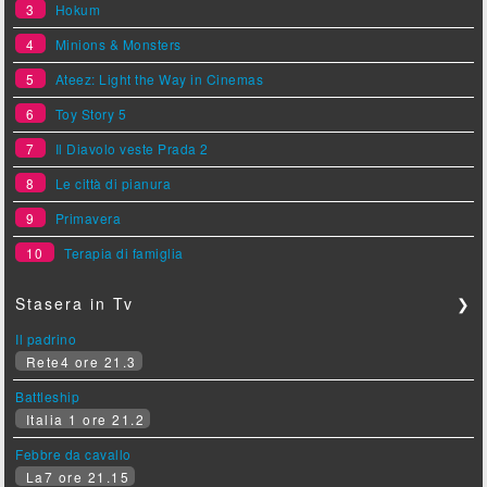
3
Hokum
4
Minions & Monsters
5
Ateez: Light the Way in Cinemas
6
Toy Story 5
7
Il Diavolo veste Prada 2
8
Le città di pianura
9
Primavera
10
Terapia di famiglia
Stasera in Tv
❯
Il padrino
Rete4 ore 21.3
Battleship
Italia 1 ore 21.2
Febbre da cavallo
La7 ore 21.15