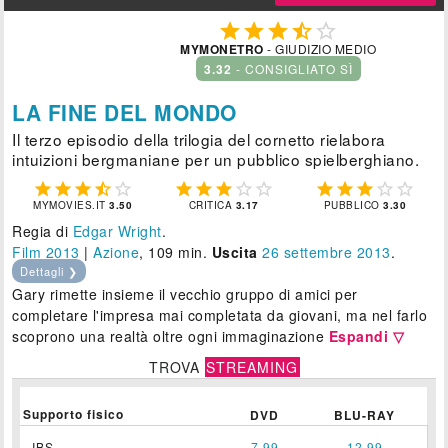





MYMONETRO
- GIUDIZIO MEDIO
3.32
- CONSIGLIATO SÌ
LA FINE DEL MONDO
Il terzo episodio della trilogia del cornetto rielabora
intuizioni bergmaniane per un pubblico spielberghiano.















MYMOVIES.IT
3.50
CRITICA
3.17
PUBBLICO
3.30
Regia di
Edgar Wright
.
Film 2013
|
Azione
, 109 min.
Uscita
26
settembre 2013
.
Dettagli ❯
Gary rimette insieme il vecchio gruppo di amici per
completare l'impresa mai completata da giovani, ma nel farlo
scoprono una realtà oltre ogni immaginazione
Espandi ▽
TROVA
STREAMING
Supporto fisico
DVD
BLU-RAY
IBS
7,99
12,99