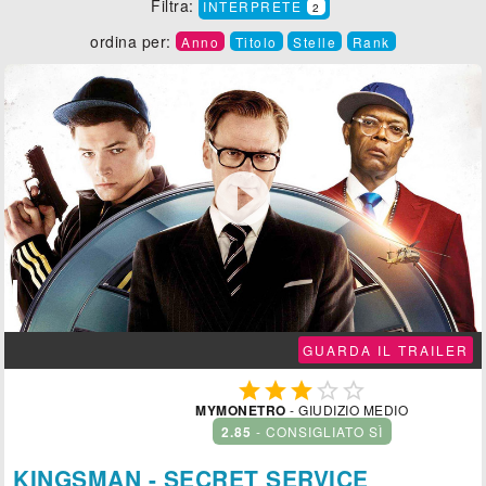
Filtra:
INTERPRETE
2
ordina per:
Anno
Titolo
Stelle
Rank

GUARDA IL TRAILER





MYMONETRO
- GIUDIZIO MEDIO
2.85
- CONSIGLIATO SÌ
KINGSMAN - SECRET SERVICE