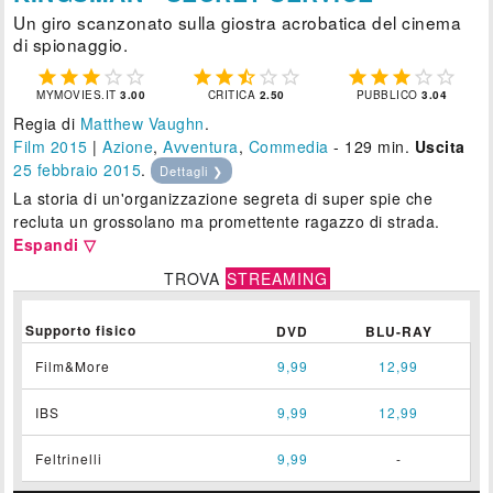
Un giro scanzonato sulla giostra acrobatica del cinema
di spionaggio.















MYMOVIES.IT
3.00
CRITICA
2.50
PUBBLICO
3.04
Regia di
Matthew Vaughn
.
Film 2015
|
Azione
,
Avventura
,
Commedia
- 129 min.
Uscita
25
febbraio 2015
.
Dettagli ❯
La storia di un'organizzazione segreta di super spie che
recluta un grossolano ma promettente ragazzo di strada.
Espandi ▽
TROVA
STREAMING
Supporto fisico
DVD
BLU-RAY
Film&More
9,99
12,99
IBS
9,99
12,99
Feltrinelli
9,99
-