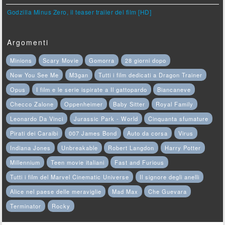
Godzilla Minus Zero, il teaser trailer del film [HD]
Argomenti
Minions
Scary Movie
Gomorra
28 giorni dopo
Now You See Me
M3gan
Tutti i film dedicati a Dragon Trainer
Opus
I film e le serie ispirate a Il gattopardo
Biancaneve
Checco Zalone
Oppenheimer
Baby Sitter
Royal Family
Leonardo Da Vinci
Jurassic Park - World
Cinquanta sfumature
Pirati dei Caraibi
007 James Bond
Auto da corsa
Virus
Indiana Jones
Unbreakable
Robert Langdon
Harry Potter
Millennium
Teen movie italiani
Fast and Furious
Tutti i film del Marvel Cinematic Universe
Il signore degli anelli
Alice nel paese delle meraviglie
Mad Max
Che Guevara
Terminator
Rocky