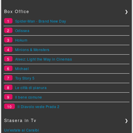
Box Office
❯
1
Spider-Man - Brand New Day
2
Odissea
3
Hokum
4
Minions & Monsters
5
Ateez: Light the Way in Cinemas
6
Michael
7
Toy Story 5
8
Le città di pianura
9
Il bene comune
10
Il Diavolo veste Prada 2
Stasera in Tv
❯
Un'estate ai Caraibi