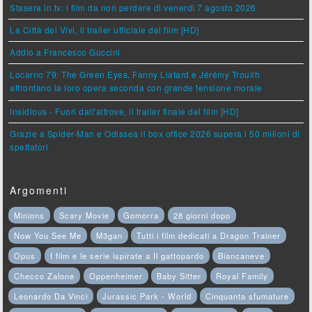
Stasera in tv: i film da non perdere di venerdì 7 agosto 2026
La Città dei Vivi, il trailer ufficiale del film [HD]
Addio a Francesco Guccini
Locarno 79: The Green Eyes, Fanny Liatard e Jérémy Trouilh
affrontano la loro opera seconda con grande tensione morale
Insidious - Fuori dall'altrove, il trailer finale del film [HD]
Grazie a Spider-Man e Odissea il box office 2026 supera i 50 milioni di
spettatori
Argomenti
Minions
Scary Movie
Gomorra
28 giorni dopo
Now You See Me
M3gan
Tutti i film dedicati a Dragon Trainer
Opus
I film e le serie ispirate a Il gattopardo
Biancaneve
Checco Zalone
Oppenheimer
Baby Sitter
Royal Family
Leonardo Da Vinci
Jurassic Park - World
Cinquanta sfumature