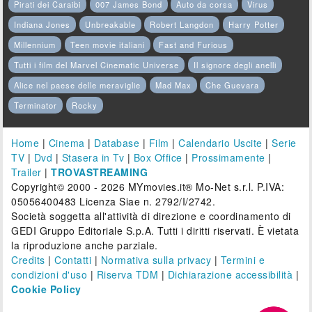
Pirati dei Caraibi
007 James Bond
Auto da corsa
Virus
Indiana Jones
Unbreakable
Robert Langdon
Harry Potter
Millennium
Teen movie italiani
Fast and Furious
Tutti i film del Marvel Cinematic Universe
Il signore degli anelli
Alice nel paese delle meraviglie
Mad Max
Che Guevara
Terminator
Rocky
Home
|
Cinema
|
Database
|
Film
|
Calendario Uscite
|
Serie
TV
|
Dvd
|
Stasera in Tv
|
Box Office
|
Prossimamente
|
Trailer
|
TROVASTREAMING
Copyright© 2000 - 2026 MYmovies.it® Mo-Net s.r.l. P.IVA:
05056400483 Licenza Siae n. 2792/I/2742.
Società soggetta all'attività di direzione e coordinamento di
GEDI Gruppo Editoriale S.p.A. Tutti i diritti riservati. È vietata
la riproduzione anche parziale.
Credits
|
Contatti
|
Normativa sulla privacy
|
Termini e
condizioni d'uso
|
Riserva TDM
|
Dichiarazione accessibilità
|
Cookie Policy