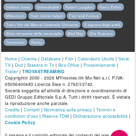
Indiana Jones
Unbreakable
Robert Langdon
Harry Potter
Millennium
Teen movie italiani
Fast and Furious
Tutti i film del Marvel Cinematic Universe
Il signore degli anelli
Alice nel paese delle meraviglie
Mad Max
Che Guevara
Terminator
Rocky
Home
|
Cinema
|
Database
|
Film
|
Calendario Uscite
|
Serie
TV
|
Dvd
|
Stasera in Tv
|
Box Office
|
Prossimamente
|
Trailer
|
TROVASTREAMING
Copyright© 2000 - 2026 MYmovies.it® Mo-Net s.r.l. P.IVA:
05056400483 Licenza Siae n. 2792/I/2742.
Società soggetta all'attività di direzione e coordinamento di
GEDI Gruppo Editoriale S.p.A. Tutti i diritti riservati. È vietata
la riproduzione anche parziale.
Credits
|
Contatti
|
Normativa sulla privacy
|
Termini e
condizioni d'uso
|
Riserva TDM
|
Dichiarazione accessibilità
|
Cookie Policy
Il riesame e il controllo editoriale dei contenuti del presente sito