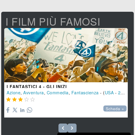
I FILM PIÙ FAMOSI
I FANTASTICI 4 - GLI INIZI
Azione
,
Avventura
,
Commedia
,
Fantascienza
- (
USA
-
2025
), 





Scheda »