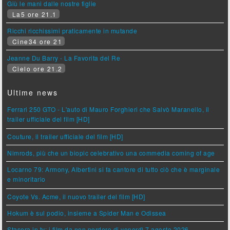
Giù le mani dalle nostre figlie
La5 ore 21.1
Ricchi ricchissimi praticamente in mutande
Cine34 ore 21
Jeanne Du Barry - La Favorita del Re
Cielo ore 21.2
Ultime news
Ferrari 250 GTO - L'auto di Mauro Forghieri che Salvò Maranello, il
trailer ufficiale del film [HD]
Couture, il trailer ufficiale del film [HD]
Nimrods, più che un biopic celebrativo una commedia coming of age
Locarno 79: Armony, Albertini si fa cantore di tutto ciò che è marginale
e minoritario
Coyote Vs. Acme, il nuovo trailer del film [HD]
Hokum è sul podio, insieme a Spider Man e Odissea
Stasera in tv: i film da non perdere di venerdì 7 agosto 2026