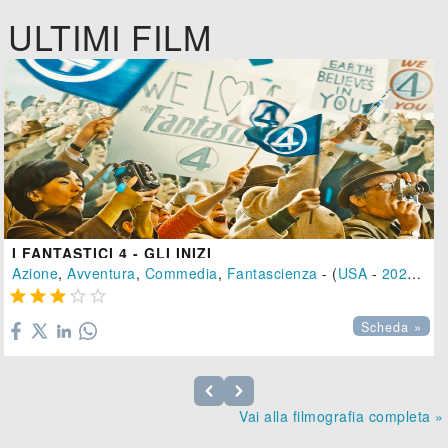
ULTIMI FILM
I FANTASTICI 4 - GLI INIZI
Azione
,
Avventura
,
Commedia
,
Fantascienza
- (
USA
-
2025
), 1





Scheda »
Vai alla filmografia completa »