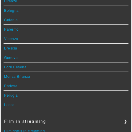
Firenze
Bologna
Catania
Palermo
Vicenza
Brescia
Genova
Forlì Cesena
Monza Brianza
Padova
Perugia
Lecce
Film in streaming
❯
Film gratis in streaming