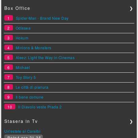
Box Office
❯
1
Spider-Man - Brand New Day
2
Odissea
3
Hokum
4
Minions & Monsters
5
Ateez: Light the Way in Cinemas
6
Michael
7
Toy Story 5
8
Le città di pianura
9
Il bene comune
10
Il Diavolo veste Prada 2
Stasera in Tv
❯
Un'estate ai Caraibi
Rete4 ore 21.35