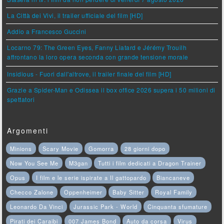
La Città dei Vivi, il trailer ufficiale del film [HD]
Addio a Francesco Guccini
Locarno 79: The Green Eyes, Fanny Liatard e Jérémy Trouilh
affrontano la loro opera seconda con grande tensione morale
Insidious - Fuori dall'altrove, il trailer finale del film [HD]
Grazie a Spider-Man e Odissea il box office 2026 supera i 50 milioni di
spettatori
Argomenti
Minions
Scary Movie
Gomorra
28 giorni dopo
Now You See Me
M3gan
Tutti i film dedicati a Dragon Trainer
Opus
I film e le serie ispirate a Il gattopardo
Biancaneve
Checco Zalone
Oppenheimer
Baby Sitter
Royal Family
Leonardo Da Vinci
Jurassic Park - World
Cinquanta sfumature
Pirati dei Caraibi
007 James Bond
Auto da corsa
Virus