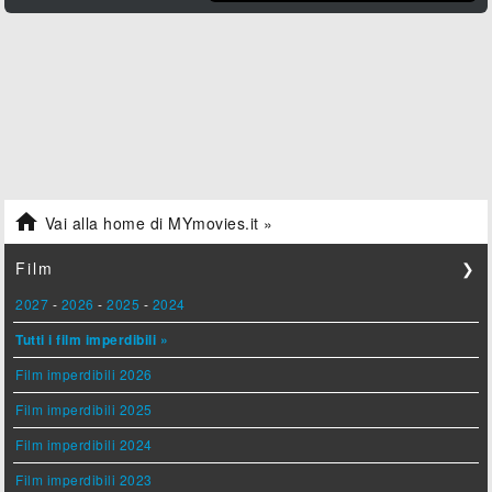

Vai alla home di MYmovies.it »
Film
❯
2027
-
2026
-
2025
-
2024
Tutti i film imperdibili »
Film imperdibili 2026
Film imperdibili 2025
Film imperdibili 2024
Film imperdibili 2023