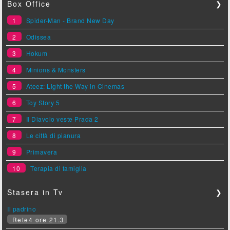
Box Office
❯
1
Spider-Man - Brand New Day
2
Odissea
3
Hokum
4
Minions & Monsters
5
Ateez: Light the Way in Cinemas
6
Toy Story 5
7
Il Diavolo veste Prada 2
8
Le città di pianura
9
Primavera
10
Terapia di famiglia
Stasera in Tv
❯
Il padrino
Rete4 ore 21.3