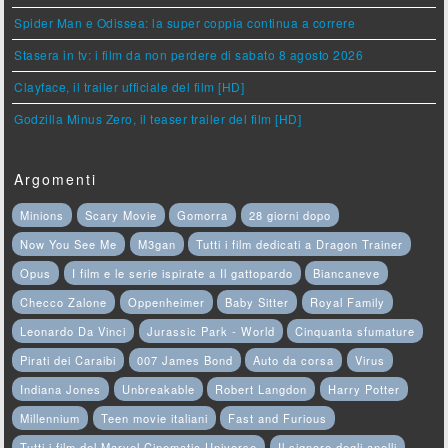
Spider Man e Odissea: la super coppia continua a correre
Stasera in tv: i film da non perdere di sabato 8 agosto 2026
Clayface, il trailer ufficiale del film [HD]
Godzilla Minus Zero, il teaser trailer del film [HD]
Argomenti
Minions
Scary Movie
Gomorra
28 giorni dopo
Now You See Me
M3gan
Tutti i film dedicati a Dragon Trainer
Opus
I film e le serie ispirate a Il gattopardo
Biancaneve
Checco Zalone
Oppenheimer
Baby Sitter
Royal Family
Leonardo Da Vinci
Jurassic Park - World
Cinquanta sfumature
Pirati dei Caraibi
007 James Bond
Auto da corsa
Virus
Indiana Jones
Unbreakable
Robert Langdon
Harry Potter
Millennium
Teen movie italiani
Fast and Furious
Tutti i film del Marvel Cinematic Universe
Il signore degli anelli