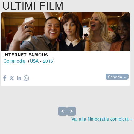
ULTIMI FILM
INTERNET FAMOUS
Commedia
, (
USA
-
2016
)

Scheda »
Vai alla filmografia completa »