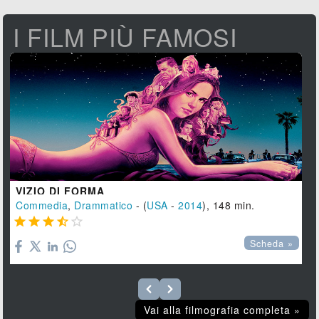
I FILM PIÙ FAMOSI
VIZIO DI FORMA
Commedia
,
Drammatico
- (
USA
-
2014
), 148 min.





Scheda »
Vai alla filmografia completa »