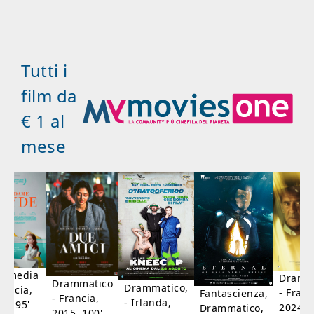
Tutti i
film da
€ 1 al
mese
mmedia
Dramm
Drammatico
Drammatico,
rancia,
- Franc
Fantascienza,
- Francia,
- Irlanda,
17, 95'
2024, 7
Drammatico,
2015, 100'