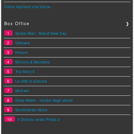
Come rapinare una banca
Box Office
❯
1
Spider-Man - Brand New Day
2
Odissea
3
Hokum
4
Minions & Monsters
5
Toy Story 5
6
Le città di pianura
7
Michael
8
Deep Water - Incubo dagli abissi
9
Sentimental Value
10
Il Diavolo veste Prada 2