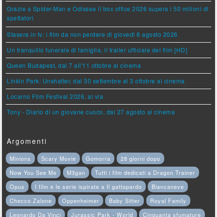
Grazie a Spider-Man e Odissea il box office 2026 supera i 50 milioni di
spettatori
Stasera in tv: i film da non perdere di giovedì 6 agosto 2026
Un tranquillo funerale di famiglia, il trailer ufficiale del film [HD]
Queen Budapest, dal 7 all'11 ottobre al cinema
Linkin Park: Unshatter, dal 30 settembre al 3 ottobre al cinema
Locarno Film Festival 2026, al via
Tony - Diario di un giovane cuoco, dal 27 agosto al cinema
Argomenti
Minions
Scary Movie
Gomorra
28 giorni dopo
Now You See Me
M3gan
Tutti i film dedicati a Dragon Trainer
Opus
I film e le serie ispirate a Il gattopardo
Biancaneve
Checco Zalone
Oppenheimer
Baby Sitter
Royal Family
Leonardo Da Vinci
Jurassic Park - World
Cinquanta sfumature