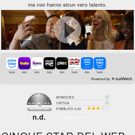
ma non hanno alcun vero talento.
Powered by

MYMOVIES

CRITICA





PUBBLICO 3,00
n.d.
CONSIGLIATO N.D.