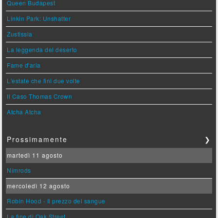
Queen Budapest
Linkin Park: Unshatter
Zustissia
La leggenda del deserto
Fame d'aria
L'estate che finì due volte
Il Caso Thomas Crown
Atcha Atcha
Prossimamente
❯
martedì 11 agosto
Nimrods
mercoledì 12 agosto
Robin Hood - Il prezzo del sangue
La fine di Oak Street