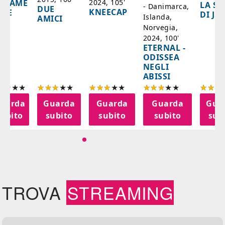
2024, 105'
ADAME
LA SC
- Danimarca,
DUE
KNEECAP
YDE
DI JO
Islanda,
AMICI
Norvegia,
2024, 100'
ETERNAL -
ODISSEA
NEGLI
ABISSI
uarda
Guarda
Guarda
Guarda
Gua
subito
subito
subito
subito
sub
TROVA
STREAMING