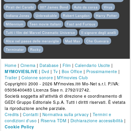
Pirati dei Caraibi
007 James Bond
Auto da corsa
Virus
Indiana Jones
Unbreakable
Robert Langdon
Harry Potter
Millennium
Teen movie italiani
Fast and Furious
Tutti i film del Marvel Cinematic Universe
Il signore degli anelli
Alice nel paese delle meraviglie
Mad Max
Che Guevara
Terminator
Rocky
Home
|
Cinema
|
Database
|
Film
|
Calendario Uscite
|
MYMOVIESLIVE
|
Dvd
|
Tv
|
Box Office
|
Prossimamente
|
Trailer
|
Colonne sonore
|
MYmovies Club
Copyright© 2000 - 2026 MYmovies.it® Mo-Net s.r.l. P.IVA:
05056400483 Licenza Siae n. 2792/I/2742.
Società soggetta all'attività di direzione e coordinamento di
GEDI Gruppo Editoriale S.p.A. Tutti i diritti riservati. È vietata
la riproduzione anche parziale.
Credits
|
Contatti
|
Normativa sulla privacy
|
Termini e
condizioni d'uso
|
Riserva TDM
|
Dichiarazione accessibilità
|
Cookie Policy