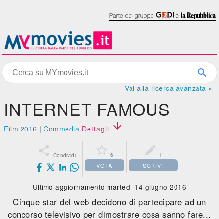
Vai alla ricerca avanzata »
INTERNET FAMOUS

Film 2016
|
Commedia
Dettagli



6
1
Condividi
VOTA
SCRIVI
Ultimo aggiornamento martedì 14 giugno 2016
Cinque star del web decidono di partecipare ad un
concorso televisivo per dimostrare cosa sanno fare...