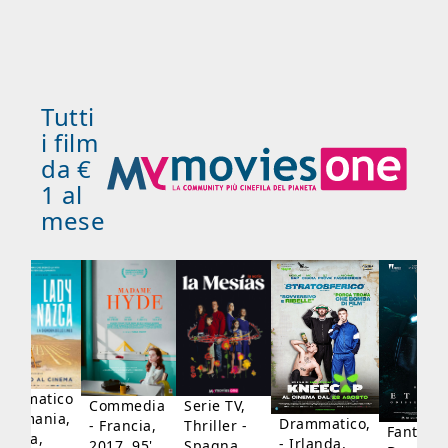
Tutti
i film
da €
1 al
mese
rammatico
Serie TV,
Commedia
 Germania,
Drammatico,
Thriller -
- Francia,
Fantasci
rancia,
- Irlanda,
Spagna,
2017, 95'