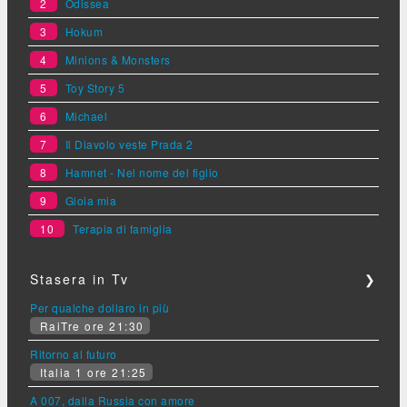
2
Odissea
3
Hokum
4
Minions & Monsters
5
Toy Story 5
6
Michael
7
Il Diavolo veste Prada 2
8
Hamnet - Nel nome del figlio
9
Gioia mia
10
Terapia di famiglia
Stasera in Tv
❯
Per qualche dollaro in più
RaiTre ore 21:30
Ritorno al futuro
Italia 1 ore 21:25
A 007, dalla Russia con amore