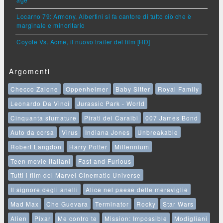
age
Locarno 79: Armony, Albertini si fa cantore di tutto ciò che è
marginale e minoritario
Coyote Vs. Acme, il nuovo trailer del film [HD]
Argomenti
Checco Zalone
Oppenheimer
Baby Sitter
Royal Family
Leonardo Da Vinci
Jurassic Park - World
Cinquanta sfumature
Pirati dei Caraibi
007 James Bond
Auto da corsa
Virus
Indiana Jones
Unbreakable
Robert Langdon
Harry Potter
Millennium
Teen movie italiani
Fast and Furious
Tutti i film del Marvel Cinematic Universe
Il signore degli anelli
Alice nel paese delle meraviglie
Mad Max
Che Guevara
Terminator
Rocky
Star Wars
Alien
Pixar
Me contro te
Mission: Impossible
Modigliani