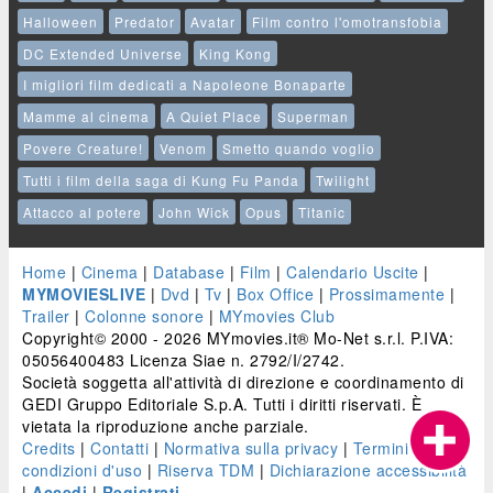
Halloween
Predator
Avatar
Film contro l'omotransfobia
DC Extended Universe
King Kong
I migliori film dedicati a Napoleone Bonaparte
Mamme al cinema
A Quiet Place
Superman
Povere Creature!
Venom
Smetto quando voglio
Tutti i film della saga di Kung Fu Panda
Twilight
Attacco al potere
John Wick
Opus
Titanic
Home
|
Cinema
|
Database
|
Film
|
Calendario Uscite
|
MYMOVIESLIVE
|
Dvd
|
Tv
|
Box Office
|
Prossimamente
|
Trailer
|
Colonne sonore
|
MYmovies Club
Copyright© 2000 - 2026 MYmovies.it® Mo-Net s.r.l. P.IVA:
05056400483 Licenza Siae n. 2792/I/2742.
Società soggetta all'attività di direzione e coordinamento di
GEDI Gruppo Editoriale S.p.A. Tutti i diritti riservati. È
vietata la riproduzione anche parziale.
Credits
|
Contatti
|
Normativa sulla privacy
|
Termini e
condizioni d'uso
|
Riserva TDM
|
Dichiarazione accessibilità
|
Accedi
|
Registrati