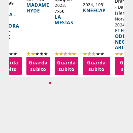
Drammat
025, 99'
2024, 105'
MADAME
2023,
- Danima
ADY
KNEECAP
HYDE
7x60'
Islanda,
AZCA -
LA
Norvegi
A
MESÍAS
2024, 10
IGNORA
ETERNA
ELLE
ODISS
INEE
NEGLI
ABISSI
Guarda
Guarda
Guarda
Guarda
Guar
subito
subito
subito
subito
subi