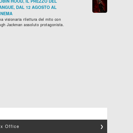
OBIN HOOD, IL PREZZO DEL
ANGUE, DAL 12 AGOSTO AL
INEMA
a visionaria rilettura del mito con
ugh Jackman assoluto protagonista.
x Office
❯