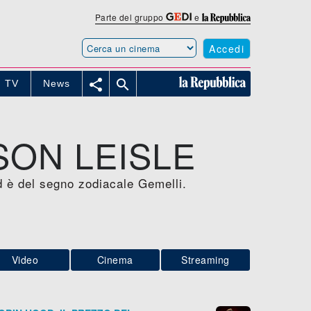
Parte del gruppo
e
Accedi


TV
News
SON LEISLE
d è del segno zodiacale Gemelli.
Video
Cinema
Streaming