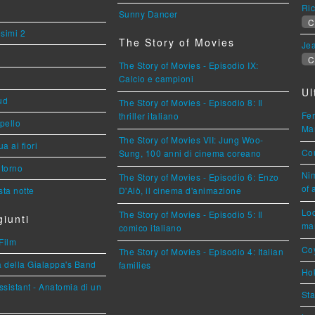
Ric
Sunny Dancer
C
esimi 2
The Story of Movies
Jea
C
The Story of Movies - Episodio IX:
Calcio e campioni
Ul
ud
The Story of Movies - Episodio 8: Il
Fer
thriller italiano
ppello
Mar
The Story of Movies VII: Jung Woo-
a ai fiori
Cou
Sung, 100 anni di cinema coreano
torno
Nim
The Story of Movies - Episodio 6: Enzo
of 
ta notte
D'Alò, il cinema d'animazione
Loc
The Story of Movies - Episodio 5: Il
iunti
mar
comico italiano
Film
Coy
The Story of Movies - Episodio 4: Italian
a della Gialappa's Band
families
Hok
sistant - Anatomia di un
Sta