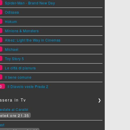
1
Spider-Man - Brand New Day
2
Odissea
3
Hokum
4
Minions & Monsters
5
Ateez: Light the Way in Cinemas
6
Michael
7
Toy Story 5
8
Le città di pianura
9
Il bene comune
0
Il Diavolo veste Prada 2
asera in Tv
❯
estate ai Caraibi
ete4 ore 21.35
ast