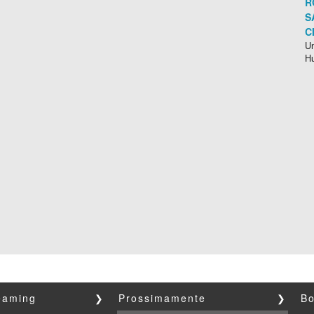
R
S
C
Un
H
reaming
❯
Prossimamente
❯
Bo