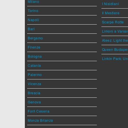
Milano
I Nisidiani
Torino
Il Mestiere
Napoli
Scarpe Rotte
Bari
Limoni a Varsa
Bergamo
Ateez: Light t
Firenze
Queen Budape
Bologna
Linkin Park: Un
Catania
Palermo
Vicenza
Brescia
Genova
Forlì Cesena
Monza Brianza