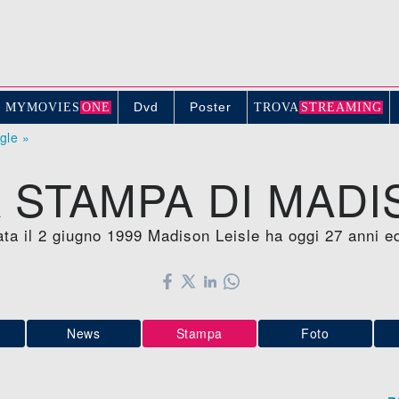
Dvd
Poster
MYMOVIE
S
ONE
TROV
A
STREAMING
ogle »
STAMPA DI MADI
nata il 2 giugno 1999 Madison Leisle ha oggi 27 anni e
News
Stampa
Foto