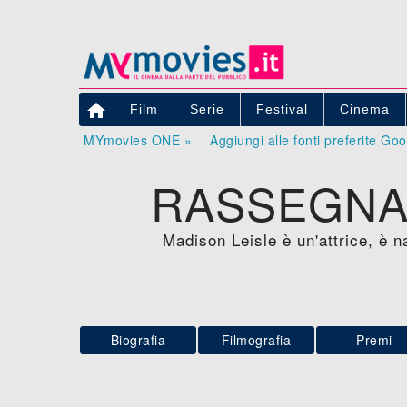

Film
Serie
Festival
Cinema
MYmovies ONE »
Aggiungi alle fonti preferite Go
RASSEGNA 
Madison Leisle è un'attrice, è 
Biografia
Filmografia
Premi