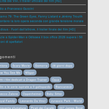
Città dei Vivi, il trailer ufficiale del film [HD]
dio a Francesco Guccini
arno 79: The Green Eyes, Fanny Liatard e Jérémy Trouilh
rontano la loro opera seconda con grande tensione morale
idious - Fuori dall'altrove, il trailer finale del film [HD]
zie a Spider-Man e Odissea il box office 2026 supera i 50
ioni di spettatori
gomenti
nions
Scary Movie
Gomorra
28 giorni dopo
ow You See Me
M3gan
tti i film dedicati a Dragon Trainer
Opus
film e le serie ispirate a Il gattopardo
Biancaneve
hecco Zalone
Oppenheimer
Baby Sitter
yal Family
Leonardo Da Vinci
Jurassic Park - World
nquanta sfumature
Pirati dei Caraibi
007 James Bond