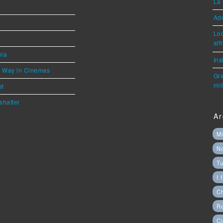
La 
Ad
Loc
aff
via
Ins
he Way in Cinemas
Gra
mil
st
shatter
Ar
Mi
N
Tu
I 
C
Ro
Ci