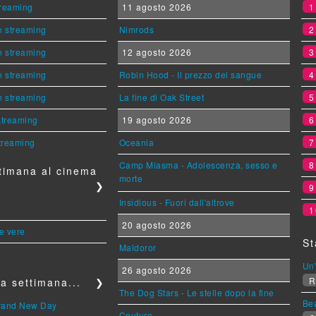
streaming
11 agosto 2026
n streaming
Nimrods
n streaming
12 agosto 2026
n streaming
Robin Hood - Il prezzo del sangue
n streaming
La fine di Oak Street
 streaming
19 agosto 2026
streaming
Oceania
Camp Miasma - Adolescenza, sesso e
timana al cinema
morte
❯
Insidious - Fuori dall'altrove
1
20 agosto 2026
le vere
St
Maldoror
Un'
26 agosto 2026
R
a settimana...
❯
The Dog Stars - Le stelle dopo la fine
Be
Brand New Day
Couture