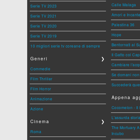
Calle Malaga
Serie TV 2023
Amori e Incant
Serie TV 2021
Palestina 36
Serie TV 2020
Hope
Serie TV 2019
Bentornati al S
10 migliori serie tv coreane di sempre
Il Gatto col Ca
Generi
❯
Cambiare l'acqu
Commedie
Se domani non 
Film Thriller
Succederà ques
Film Horror
Appena agg
Animazione
Cocomelon - Il 
Azione
L'assurda stori
Cinema
❯
The Mortuary As
Roma
Incubo