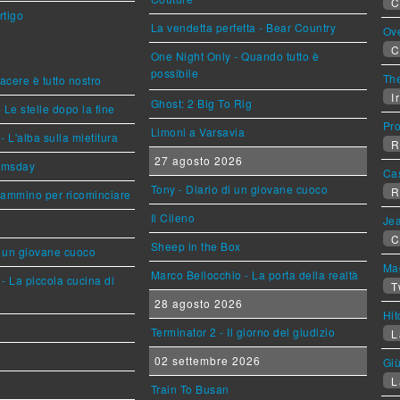
C
rtigo
La vendetta perfetta - Bear Country
Ov
C
One Night Only - Quando tutto è
possibile
The
piacere è tutto nostro
Ir
Ghost: 2 Big To Rig
 Le stelle dopo la fine
Pr
Limoni a Varsavia
L'alba sulla mietitura
R
27 agosto 2026
omsday
Ca
Tony - Diario di un giovane cuoco
R
cammino per ricominciare
Il Cileno
Jea
C
Sheep in the Box
i un giovane cuoco
Mag
Marco Bellocchio - La porta della realtà
- La piccola cucina di
T
28 agosto 2026
Hi
Terminator 2 - Il giorno del giudizio
L
02 settembre 2026
Giù
L
Train To Busan