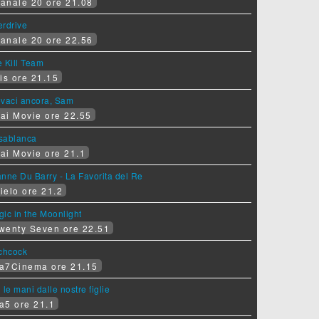
anale 20 ore 21.08
erdrive
anale 20 ore 22.56
 Kill Team
is ore 21.15
ovaci ancora, Sam
ai Movie ore 22.55
sablanca
ai Movie ore 21.1
nne Du Barry - La Favorita del Re
ielo ore 21.2
ic in the Moonlight
wenty Seven ore 22.51
tchcock
a7Cinema ore 21.15
 le mani dalle nostre figlie
a5 ore 21.1