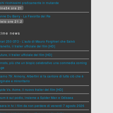
chi ricchissimi praticamente in mutande
ine34 ore 21
nne Du Barry - La Favorita del Re
ielo ore 21.2
time news
rari 250 GTO - L'auto di Mauro Forghieri che Salvò
anello, il trailer ufficiale del film [HD]
ture, il trailer ufficiale del film [HD]
rods, più che un biopic celebrativo una commedia coming
age
arno 79: Armony, Albertini si fa cantore di tutto ciò che è
ginale e minoritario
ote Vs. Acme, il nuovo trailer del film [HD]
um è sul podio, insieme a Spider Man e Odissea
sera in tv: i film da non perdere di venerdì 7 agosto 2026