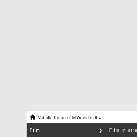

Vai alla home di MYmovies.it »
Film
❯
Film in st