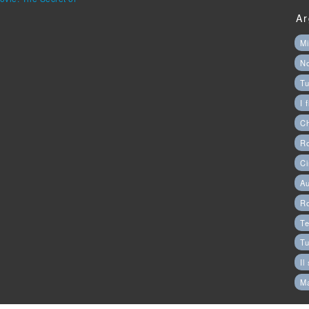
Ar
Mi
N
Tu
I 
C
Ro
Ci
Au
R
Te
Tu
Il
M