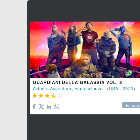
GUARDIANI DELLA GALASSIA VOL. 3
Azione
,
Avventura
,
Fantascienza
- (
USA
-
2023
), 150 min.





Scheda