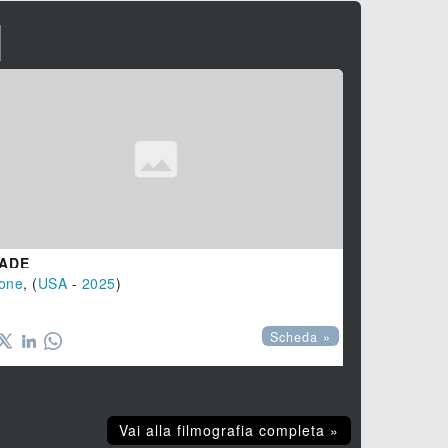
I
ADE
one
, (
USA
-
2025
)
Scheda »
Vai alla filmografia completa »