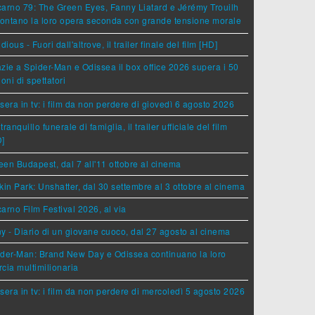
arno 79: The Green Eyes, Fanny Liatard e Jérémy Trouilh
rontano la loro opera seconda con grande tensione morale
idious - Fuori dall'altrove, il trailer finale del film [HD]
zie a Spider-Man e Odissea il box office 2026 supera i 50
ioni di spettatori
sera in tv: i film da non perdere di giovedì 6 agosto 2026
tranquillo funerale di famiglia, il trailer ufficiale del film
D]
en Budapest, dal 7 all'11 ottobre al cinema
kin Park: Unshatter, dal 30 settembre al 3 ottobre al cinema
arno Film Festival 2026, al via
y - Diario di un giovane cuoco, dal 27 agosto al cinema
der-Man: Brand New Day e Odissea continuano la loro
cia multimilionaria
sera in tv: i film da non perdere di mercoledì 5 agosto 2026