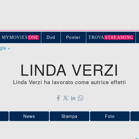
Dvd
Poster
MYMOVIE
S
ONE
TROV
A
STREAMING
ogle »
LINDA VERZI
Linda Verzi ha lavorato come autrice effetti
News
Stampa
Foto