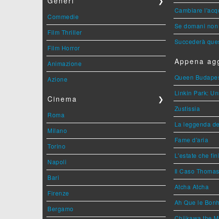
Generi
❯
Cambiare l'acqu
Commedie
Se domani non 
Film Thriller
Succederà ques
Film Horror
Appena agg
Animazione
Queen Budape
Azione
Linkin Park: Un
Cinema
❯
Zustissia
Roma
La leggenda de
Milano
Fame d'aria
Torino
L'estate che fin
Napoli
Il Caso Thoma
Bari
Atcha Atcha
Firenze
Ah Que le Bonh
Bergamo
Chiikawa the M