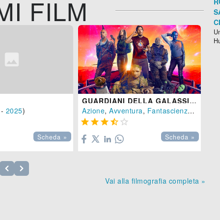
MI FILM
R
S
C
Un
H
GUARDIANI DELLA GALASSIA VOL. 3
-
2025
)
Azione
,
Avventura
,
Fantascienza
- (
USA





Scheda »
Scheda »
Vai alla filmografia completa »