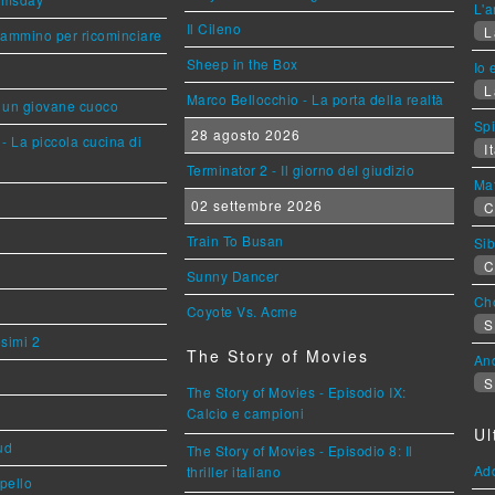
L'a
Il Cileno
L
cammino per ricominciare
Sheep in the Box
Io 
L
Marco Bellocchio - La porta della realtà
i un giovane cuoco
Sp
28 agosto 2026
- La piccola cucina di
It
Terminator 2 - Il giorno del giudizio
Mat
02 settembre 2026
C
Train To Busan
Sib
C
Sunny Dancer
Cho
Coyote Vs. Acme
S
esimi 2
The Story of Movies
An
S
The Story of Movies - Episodio IX:
Calcio e campioni
Ul
ud
The Story of Movies - Episodio 8: Il
Ad
thriller italiano
ppello