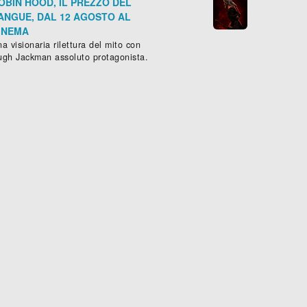
OBIN HOOD, IL PREZZO DEL
ANGUE, DAL 12 AGOSTO AL
INEMA
a visionaria rilettura del mito con
ugh Jackman assoluto protagonista.
-
2023
), 150 min.