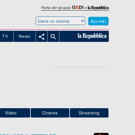
Parte del gruppo
e
Accedi


TV
News
Video
Cinema
Streaming