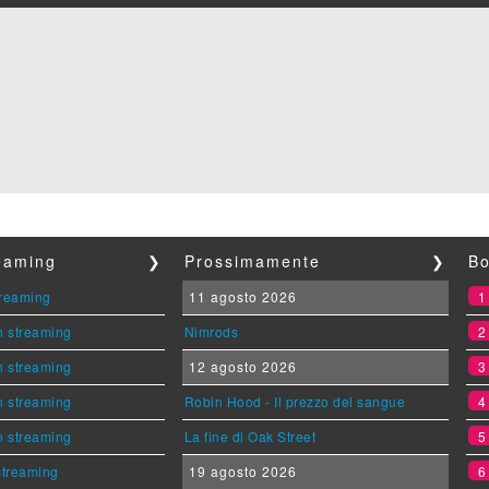
reaming
❯
Prossimamente
❯
Bo
streaming
11 agosto 2026
n streaming
Nimrods
n streaming
12 agosto 2026
n streaming
Robin Hood - Il prezzo del sangue
n streaming
La fine di Oak Street
 streaming
19 agosto 2026