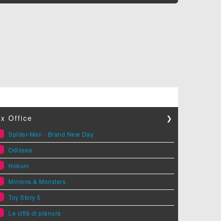
x Office
❯
1
Spider-Man - Brand New Day
2
Odissea
3
Hokum
4
Minions & Monsters
5
Toy Story 5
6
Le città di pianura