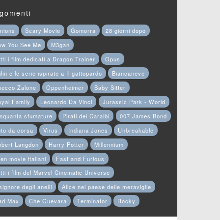
gomenti
nions
Scary Movie
Gomorra
28 giorni dopo
ow You See Me
M3gan
tti i film dedicati a Dragon Trainer
Opus
film e le serie ispirate a Il gattopardo
Biancaneve
hecco Zalone
Oppenheimer
Baby Sitter
yal Family
Leonardo Da Vinci
Jurassic Park - World
nquanta sfumature
Pirati dei Caraibi
007 James Bond
to da corsa
Virus
Indiana Jones
Unbreakable
obert Langdon
Harry Potter
Millennium
en movie italiani
Fast and Furious
tti i film del Marvel Cinematic Universe
 signore degli anelli
Alice nel paese delle meraviglie
ad Max
Che Guevara
Terminator
Rocky