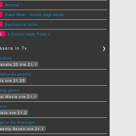
7
Michael
8
Deep Water - Incubo dagli abissi
9
Sentimental Value
0
Il Diavolo veste Prada 2
asera in Tv
❯
erdrive
anale 20 ore 21.1
tempesta perfetta
is ore 21.25
sesto giorno
ai Movie ore 21.1
eria
ielo ore 21.2
ic in the Moonlight
wenty Seven ore 21.1