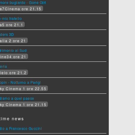
more bugiardo - Gone Girl
a7Cinema ore 21.15
e mio fratello
a5 ore 21.1
iders 3D
alia 2 ore 21
rimonio al Sud
ine34 ore 21
eria
ielo ore 21.2
pin - Notturno a Parigi
ky Cinema 1 ore 22.55
diamo a quel paese
ky Cinema 1 ore 21.15
time news
dio a Francesco Guccini