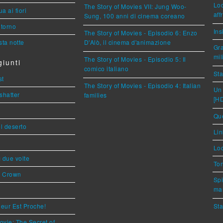
Loc
The Story of Movies VII: Jung Woo-
a ai fiori
aff
Sung, 100 anni di cinema coreano
torno
Ins
The Story of Movies - Episodio 6: Enzo
ta notte
D'Alò, il cinema d'animazione
Gra
mil
The Story of Movies - Episodio 5: Il
iunti
comico italiano
Sta
st
The Story of Movies - Episodio 4: Italian
Un 
shatter
families
[H
Que
l deserto
Lin
Loc
ì due volte
Ton
s Crown
Spi
mar
eur Est Proche!
Sta
ovie: The Secret of