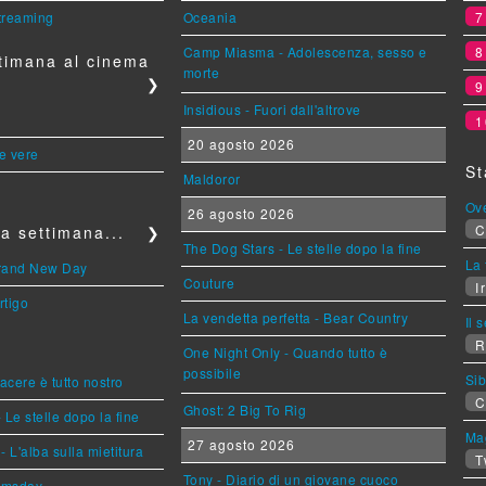
streaming
Oceania
Camp Miasma - Adolescenza, sesso e
timana al cinema
morte
❯
Insidious - Fuori dall'altrove
1
20 agosto 2026
le vere
St
Maldoror
Ov
26 agosto 2026
C
a settimana...
❯
The Dog Stars - Le stelle dopo la fine
La 
Brand New Day
Couture
Ir
rtigo
La vendetta perfetta - Bear Country
Il 
R
One Night Only - Quando tutto è
possibile
Sib
piacere è tutto nostro
C
Ghost: 2 Big To Rig
 Le stelle dopo la fine
Mag
27 agosto 2026
L'alba sulla mietitura
T
Tony - Diario di un giovane cuoco
omsday