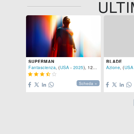
ULTI
SUPERMAN
BLADE
Fantascienza
, (
USA
-
2025
), 129 min.
Azione
, (
USA






Scheda »