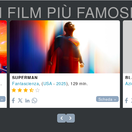
I FILM PIÙ FAMOS
SUPERMAN
BL
Fantascienza
, (
USA
-
2025
), 129 min.
Azi






 »
Scheda »