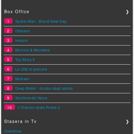
Box Office
❯
1
Spider-Man - Brand New Day
2
Odissea
3
Hokum
4
Minions & Monsters
5
Toy Story 5
6
Le città di pianura
7
Michael
8
Deep Water - Incubo dagli abissi
9
Sentimental Value
10
Il Diavolo veste Prada 2
Stasera in Tv
❯
Overdrive