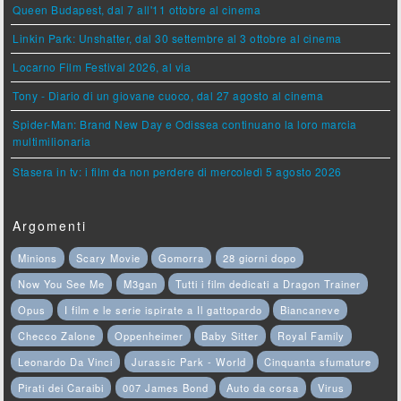
Queen Budapest, dal 7 all'11 ottobre al cinema
Linkin Park: Unshatter, dal 30 settembre al 3 ottobre al cinema
Locarno Film Festival 2026, al via
Tony - Diario di un giovane cuoco, dal 27 agosto al cinema
Spider-Man: Brand New Day e Odissea continuano la loro marcia
multimilionaria
Stasera in tv: i film da non perdere di mercoledì 5 agosto 2026
Argomenti
Minions
Scary Movie
Gomorra
28 giorni dopo
Now You See Me
M3gan
Tutti i film dedicati a Dragon Trainer
Opus
I film e le serie ispirate a Il gattopardo
Biancaneve
Checco Zalone
Oppenheimer
Baby Sitter
Royal Family
Leonardo Da Vinci
Jurassic Park - World
Cinquanta sfumature
Pirati dei Caraibi
007 James Bond
Auto da corsa
Virus