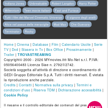
Indiana Jones
Unbreakable
Robert Langdon
Harry Potter
Millennium
Teen movie italiani
Fast and Furious
Tutti i film del Marvel Cinematic Universe
Il signore degli anelli
Alice nel paese delle meraviglie
Mad Max
Che Guevara
Terminator
Rocky
Home
|
Cinema
|
Database
|
Film
|
Calendario Uscite
|
Serie
TV
|
Dvd
|
Stasera in Tv
|
Box Office
|
Prossimamente
|
Trailer
|
TROVASTREAMING
Copyright© 2000 - 2026 MYmovies.it® Mo-Net s.r.l. P.IVA:
05056400483 Licenza Siae n. 2792/I/2742.
Società soggetta all'attività di direzione e coordinamento di
GEDI Gruppo Editoriale S.p.A. Tutti i diritti riservati. È vietata
la riproduzione anche parziale.
Credits
|
Contatti
|
Normativa sulla privacy
|
Termini e
condizioni d'uso
|
Riserva TDM
|
Dichiarazione accessibilità
|
Cookie Policy
Il riesame e il controllo editoriale dei contenuti del presente sito